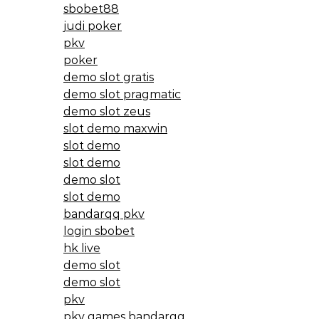
sbobet88
judi poker
pkv
poker
demo slot gratis
demo slot pragmatic
demo slot zeus
slot demo maxwin
slot demo
slot demo
demo slot
slot demo
bandarqq pkv
login sbobet
hk live
demo slot
demo slot
pkv
pkv games bandarqq