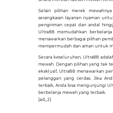
Selain pilihan merek mewahny
serangkaian layanan nyaman untu
pengiriman cepat dan andal hing
Ultra88 memudahkan berbelanja 
menawarkan berbagai pilihan pemba
mempermudah dan aman untuk men
Secara keseluruhan, Ultra88 adala
mewah. Dengan pilihan yang tak ter
eksklusif, Ultra88 menawarkan p
pelanggan yang cerdas. Jika And
terbaik, Anda bisa mengunjungi Ul
berbelanja mewah yang terbaik.
[ad_2]