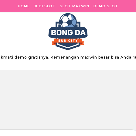
HOME
JUDI SLOT
SLOT MAXWIN
DEMO SLOT
nikmati demo gratisnya. Kemenangan maxwin besar bisa Anda raih