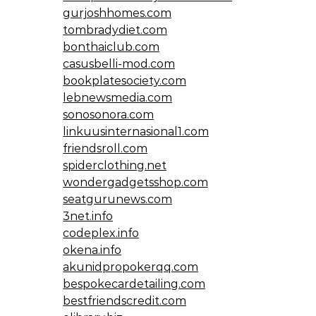
gurjoshhomes.com
tombradydiet.com
bonthaiclub.com
casusbelli-mod.com
bookplatesociety.com
lebnewsmedia.com
sonosonora.com
linkuusinternasional1.com
friendsroll.com
spiderclothing.net
wondergadgetsshop.com
seatgurunews.com
3net.info
codeplex.info
okena.info
akunidpropokerqq.com
bespokecardetailing.com
bestfriendscredit.com