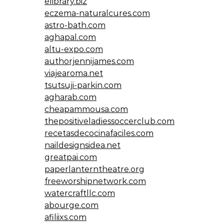
elibrary.biz
eczema-naturalcures.com
astro-bath.com
aghapal.com
altu-expo.com
authorjennijames.com
viajearoma.net
tsutsuji-parkin.com
agharab.com
cheapammousa.com
thepositiveladiessoccerclub.com
recetasdecocinafaciles.com
naildesignsidea.net
greatpai.com
paperlanterntheatre.org
freeworshipnetwork.com
watercraftllc.com
abourge.com
afiliixs.com