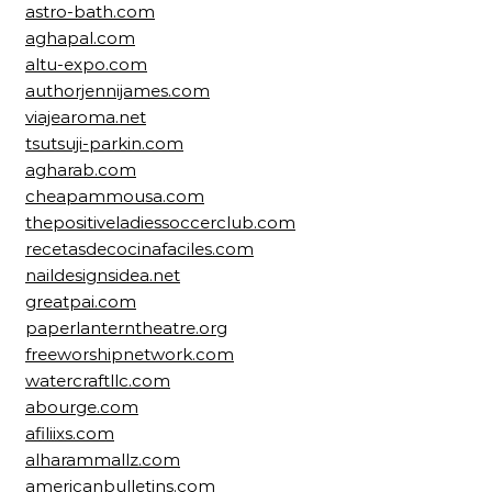
astro-bath.com
aghapal.com
altu-expo.com
authorjennijames.com
viajearoma.net
tsutsuji-parkin.com
agharab.com
cheapammousa.com
thepositiveladiessoccerclub.com
recetasdecocinafaciles.com
naildesignsidea.net
greatpai.com
paperlanterntheatre.org
freeworshipnetwork.com
watercraftllc.com
abourge.com
afiliixs.com
alharammallz.com
americanbulletins.com