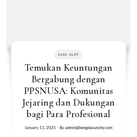
JUDI SLOT
Temukan Keuntungan
Bergabung dengan
PPSNUSA: Komunitas
Jejaring dan Dukungan
bagi Para Profesional
January 11, 2025
- By
admin@bongdasuncity.com