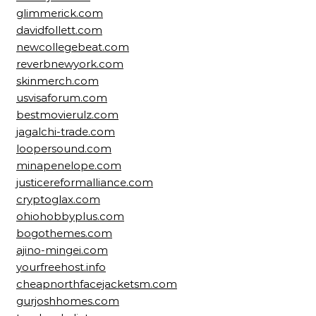
glimmerick.com
davidfollett.com
newcollegebeat.com
reverbnewyork.com
skinmerch.com
usvisaforum.com
bestmovierulz.com
jagalchi-trade.com
loopersound.com
minapenelope.com
justicereformalliance.com
cryptoglax.com
ohiohobbyplus.com
bogothemes.com
ajino-mingei.com
yourfreehost.info
cheapnorthfacejacketsm.com
gurjoshhomes.com