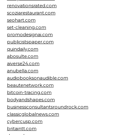
renovationsrated.com
scoziarestaurant.com
seohart.com
set-cleaning.com
promodesignai.com
publicistspaper.com
quindaily.com
abosulte.com
aiverse24.com
anubella.com
audiobooksonaudible.com
beautenetwork.com
bitcoin-tracing.com
bodyandshapes.com
businessconsultantsroundrock.com
classicglobalnews.com
cybercusp.com
britaintt.com