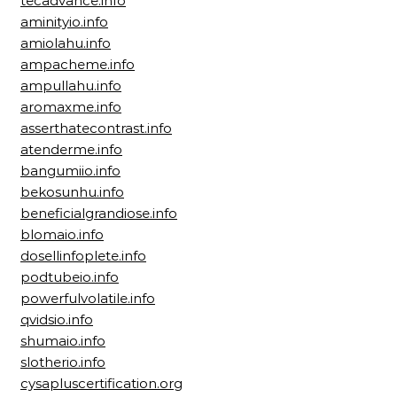
tecadvance.info
aminityio.info
amiolahu.info
ampacheme.info
ampullahu.info
aromaxme.info
asserthatecontrast.info
atenderme.info
bangumiio.info
bekosunhu.info
beneficialgrandiose.info
blomaio.info
dosellinfoplete.info
podtubeio.info
powerfulvolatile.info
qvidsio.info
shumaio.info
slotherio.info
cysapluscertification.org