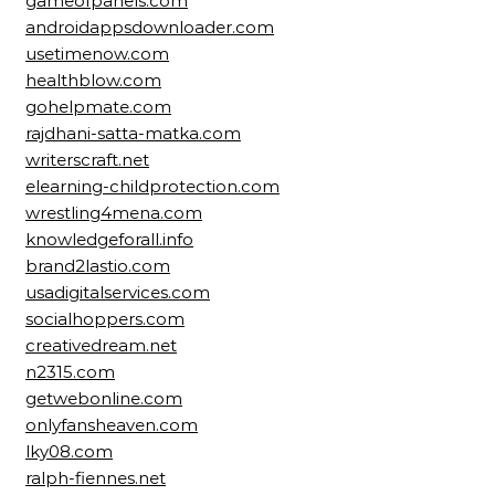
gameofpanels.com
androidappsdownloader.com
usetimenow.com
healthblow.com
gohelpmate.com
rajdhani-satta-matka.com
writerscraft.net
elearning-childprotection.com
wrestling4mena.com
knowledgeforall.info
brand2lastio.com
usadigitalservices.com
socialhoppers.com
creativedream.net
n2315.com
getwebonline.com
onlyfansheaven.com
lky08.com
ralph-fiennes.net