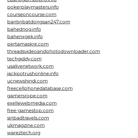
pokerplaymasters.info
courseoncourse.com
bantinbatdongsan247.com
bahednog.info
bahenxgek.info
pertamaskre.com
threadsvideoandphotodownloader.com
techgiddy.com
usalivenetwork.com
jackpotrushonline.info
ucnewshindi.com
freecellphonedatabase.com
gamersrope.com
exellewebmedia.com
free-gamestop.com
sinbadtravels.com
ukmagzine.com
wareztech.org