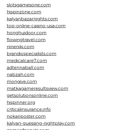
slotsgamesone.com
hispinzone.com
kalyanbazarnights.com
top-online-casino-usa.com
honghuidoor.com
flowingtravel.com
nineniki.com
brandiospecialists.com
medicalcare7.com
adtennaball.com
nabzah.com
mongive.com
matkagameresultsview.com
getsolutionsonline.com
hispinner.org
criticalinsurance.info
nokariposter.com
kalyan-guessing-nightplay.com