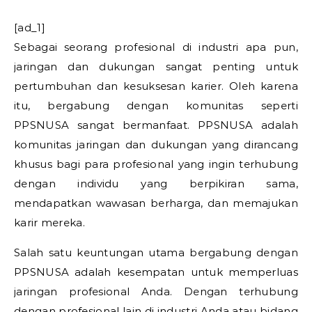
[ad_1]
Sebagai seorang profesional di industri apa pun,
jaringan dan dukungan sangat penting untuk
pertumbuhan dan kesuksesan karier. Oleh karena
itu, bergabung dengan komunitas seperti
PPSNUSA sangat bermanfaat. PPSNUSA adalah
komunitas jaringan dan dukungan yang dirancang
khusus bagi para profesional yang ingin terhubung
dengan individu yang berpikiran sama,
mendapatkan wawasan berharga, dan memajukan
karir mereka.
Salah satu keuntungan utama bergabung dengan
PPSNUSA adalah kesempatan untuk memperluas
jaringan profesional Anda. Dengan terhubung
dengan profesional lain di industri Anda atau bidang