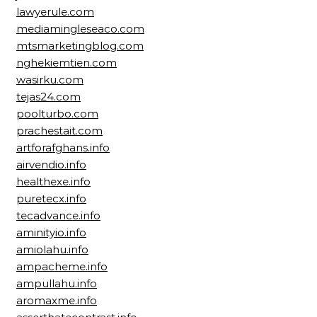
lawyerule.com
mediamingleseaco.com
mtsmarketingblog.com
nghekiemtien.com
wasirku.com
tejas24.com
poolturbo.com
prachestait.com
artforafghans.info
airvendio.info
healthexe.info
puretecx.info
tecadvance.info
aminityio.info
amiolahu.info
ampacheme.info
ampullahu.info
aromaxme.info