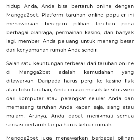
hidup Anda, Anda bisa bertaruh online dengan
Mangga2bet. Platform taruhan online populer ini
menawarkan beragam pilihan taruhan pada
berbagai olahraga, permainan kasino, dan banyak
lagi, memberi Anda peluang untuk menang besar
dari kenyamanan rumah Anda sendiri.
Salah satu keuntungan terbesar dari taruhan online
di Mangga2bet adalah kemudahan yang
ditawarkan. Daripada harus pergi ke kasino fisik
atau toko taruhan, Anda cukup masuk ke situs web
dari komputer atau perangkat seluler Anda dan
memasang taruhan Anda kapan saja, siang atau
malam. Artinya, Anda dapat menikmati semua
sensasi bertaruh tanpa harus keluar rumah.
Mangga2bet juga menawarkan berbagai pilihan