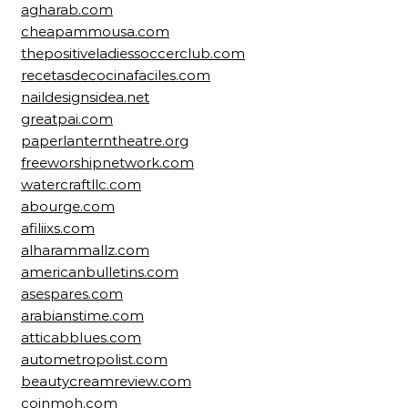
agharab.com
cheapammousa.com
thepositiveladiessoccerclub.com
recetasdecocinafaciles.com
naildesignsidea.net
greatpai.com
paperlanterntheatre.org
freeworshipnetwork.com
watercraftllc.com
abourge.com
afiliixs.com
alharammallz.com
americanbulletins.com
asespares.com
arabianstime.com
atticabblues.com
autometropolist.com
beautycreamreview.com
coinmoh.com