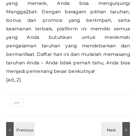
yang menarik, Anda bisa mengunjungi
Mangga2bet. Dengan beragam pilihan taruhan,
bonus dan promosi yang berlimpah, serta
keamanan terbaik, platform ini memiliki semua
yang Anda butuhkan untuk menikmati
pengalaman taruhan yang mendebarkan dan
bermanfaat. Daftar hari ini dan mulailah memasang
taruhan Anda – Anda tidak pernah tahu, Anda bisa
menjadi pemenang besar berikutnya!
[ad_2]
slot