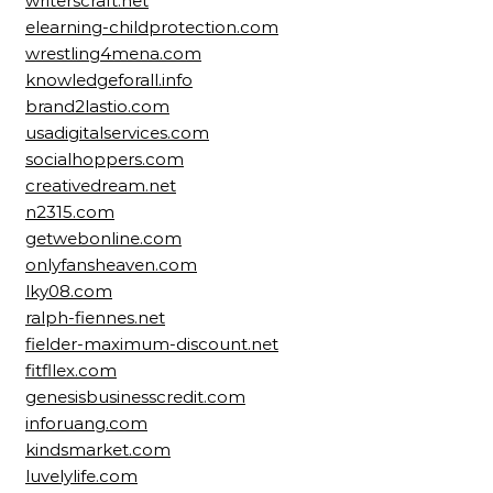
writerscraft.net
elearning-childprotection.com
wrestling4mena.com
knowledgeforall.info
brand2lastio.com
usadigitalservices.com
socialhoppers.com
creativedream.net
n2315.com
getwebonline.com
onlyfansheaven.com
lky08.com
ralph-fiennes.net
fielder-maximum-discount.net
fitfllex.com
genesisbusinesscredit.com
inforuang.com
kindsmarket.com
luvelylife.com