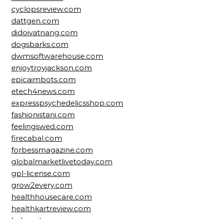
cyclopsreview.com
dattgen.com
didoivatnang.com
dogsbarks.com
dwmsoftwarehouse.com
enjoytroyjackson.com
epicaimbots.com
etech4news.com
expresspsychedelicsshop.com
fashionistani.com
feelingswed.com
firecabal.com
forbessmagazine.com
globalmarketlivetoday.com
gpl-license.com
grow2every.com
healthhousecare.com
healthkartreview.com