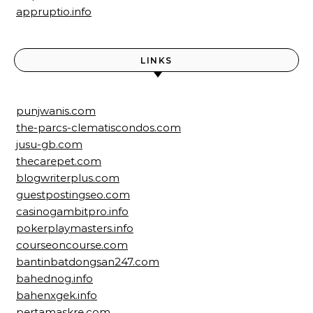
appruptio.info
LINKS
punjwanis.com
the-parcs-clematiscondos.com
jusu-gb.com
thecarepet.com
blogwriterplus.com
guestpostingseo.com
casinogambitpro.info
pokerplaymasters.info
courseoncourse.com
bantinbatdongsan247.com
bahednog.info
bahenxgek.info
pertamaskre.com