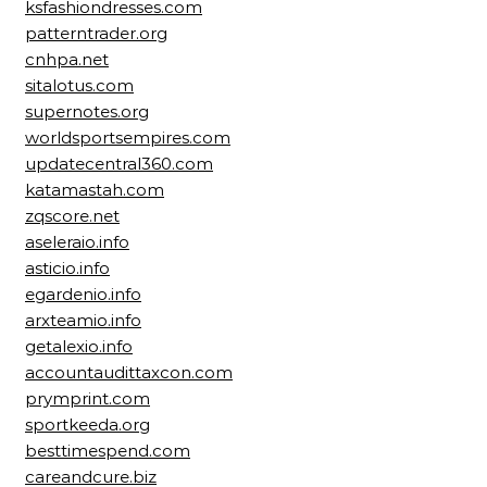
ksfashiondresses.com
patterntrader.org
cnhpa.net
sitalotus.com
supernotes.org
worldsportsempires.com
updatecentral360.com
katamastah.com
zqscore.net
aseleraio.info
asticio.info
egardenio.info
arxteamio.info
getalexio.info
accountaudittaxcon.com
prymprint.com
sportkeeda.org
besttimespend.com
careandcure.biz