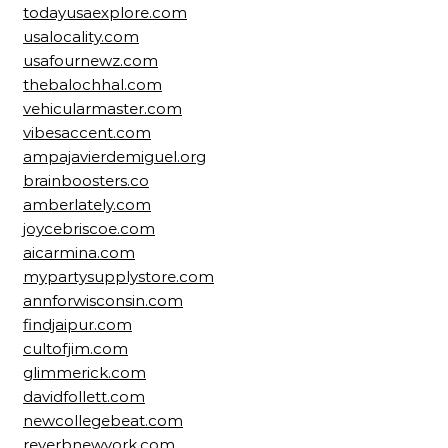
todayusaexplore.com
usalocality.com
usafournewz.com
thebalochhal.com
vehicularmaster.com
vibesaccent.com
ampajavierdemiguel.org
brainboosters.co
amberlately.com
joycebriscoe.com
aicarmina.com
mypartysupplystore.com
annforwisconsin.com
findjaipur.com
cultofjim.com
glimmerick.com
davidfollett.com
newcollegebeat.com
reverbnewyork.com