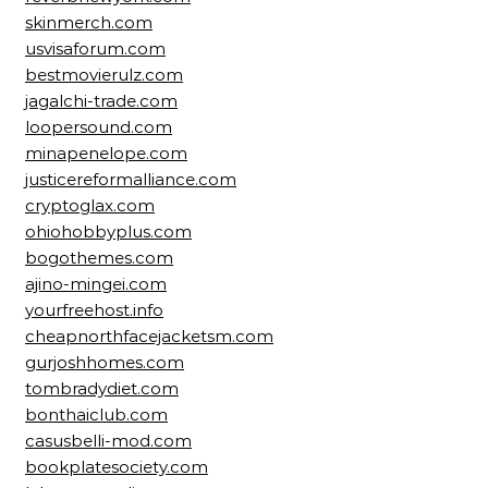
skinmerch.com
usvisaforum.com
bestmovierulz.com
jagalchi-trade.com
loopersound.com
minapenelope.com
justicereformalliance.com
cryptoglax.com
ohiohobbyplus.com
bogothemes.com
ajino-mingei.com
yourfreehost.info
cheapnorthfacejacketsm.com
gurjoshhomes.com
tombradydiet.com
bonthaiclub.com
casusbelli-mod.com
bookplatesociety.com