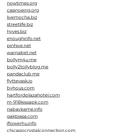
nowtimes.org
casinoeing.org
livemocha.biz
streetlife.biz
hyves.biz
enoughinfo.net
pinhive.net
warnabet.net
bollym4u.me
bolly2tollyblog.me
pandaclub.me
flyttevask.io
byhous.com
hartfordplazahotel.com
m-918kissapk.com
nabavkame.info
gakbiasa.com
iflowerhu.info
chicagocrystalconnection.com