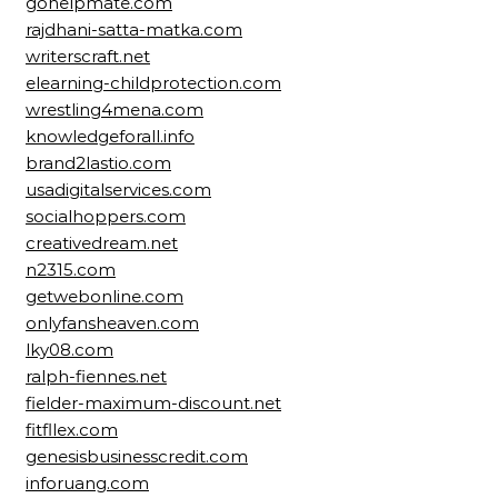
gohelpmate.com
rajdhani-satta-matka.com
writerscraft.net
elearning-childprotection.com
wrestling4mena.com
knowledgeforall.info
brand2lastio.com
usadigitalservices.com
socialhoppers.com
creativedream.net
n2315.com
getwebonline.com
onlyfansheaven.com
lky08.com
ralph-fiennes.net
fielder-maximum-discount.net
fitfllex.com
genesisbusinesscredit.com
inforuang.com