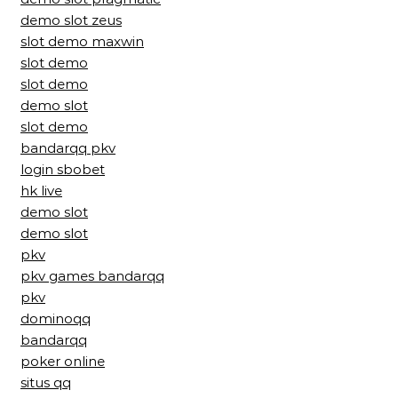
demo slot zeus
slot demo maxwin
slot demo
slot demo
demo slot
slot demo
bandarqq pkv
login sbobet
hk live
demo slot
demo slot
pkv
pkv games bandarqq
pkv
dominoqq
bandarqq
poker online
situs qq