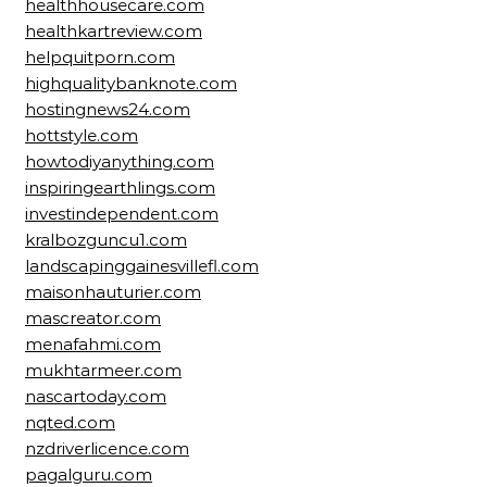
healthhousecare.com
healthkartreview.com
helpquitporn.com
highqualitybanknote.com
hostingnews24.com
hottstyle.com
howtodiyanything.com
inspiringearthlings.com
investindependent.com
kralbozguncu1.com
landscapinggainesvillefl.com
maisonhauturier.com
mascreator.com
menafahmi.com
mukhtarmeer.com
nascartoday.com
nqted.com
nzdriverlicence.com
pagalguru.com