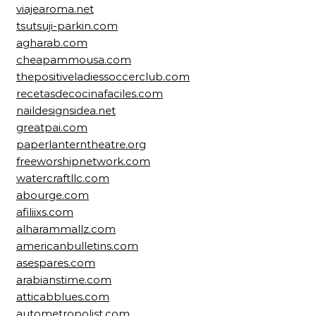
viajearoma.net
tsutsuji-parkin.com
agharab.com
cheapammousa.com
thepositiveladiessoccerclub.com
recetasdecocinafaciles.com
naildesignsidea.net
greatpai.com
paperlanterntheatre.org
freeworshipnetwork.com
watercraftllc.com
abourge.com
afiliixs.com
alharammallz.com
americanbulletins.com
asespares.com
arabianstime.com
atticabblues.com
autometropolist.com