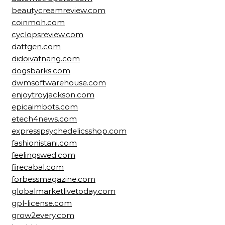
beautycreamreview.com
coinmoh.com
cyclopsreview.com
dattgen.com
didoivatnang.com
dogsbarks.com
dwmsoftwarehouse.com
enjoytroyjackson.com
epicaimbots.com
etech4news.com
expresspsychedelicsshop.com
fashionistani.com
feelingswed.com
firecabal.com
forbessmagazine.com
globalmarketlivetoday.com
gpl-license.com
grow2every.com