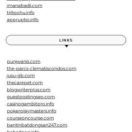
imanabadii.com
trilipohu.info
appruptio.info
LINKS
punjwanis.com
the-parcs-clematiscondos.com
jusu-gb.com
thecarepet.com
blogwriterplus.com
guestpostingseo.com
casinogambitpro.info
pokerplaymasters.info
courseoncourse.com
bantinbatdongsan247.com