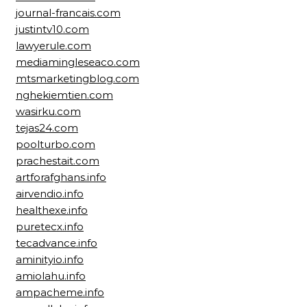
journal-francais.com
justintv10.com
lawyerule.com
mediamingleseaco.com
mtsmarketingblog.com
nghekiemtien.com
wasirku.com
tejas24.com
poolturbo.com
prachestait.com
artforafghans.info
airvendio.info
healthexe.info
puretecx.info
tecadvance.info
aminityio.info
amiolahu.info
ampacheme.info