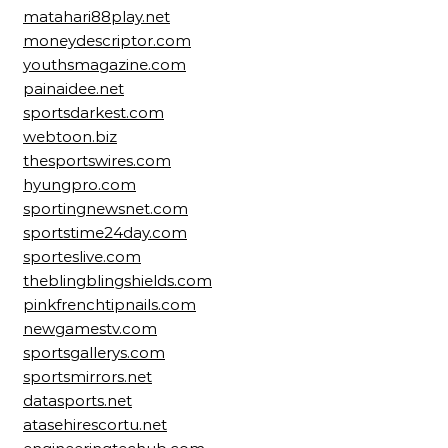
matahari88play.net
moneydescriptor.com
youthsmagazine.com
painaidee.net
sportsdarkest.com
webtoon.biz
thesportswires.com
hyungpro.com
sportingnewsnet.com
sportstime24day.com
sporteslive.com
theblingblingshields.com
pinkfrenchtipnails.com
newgamestv.com
sportsgallerys.com
sportsmirrors.net
datasports.net
atasehirescortu.net