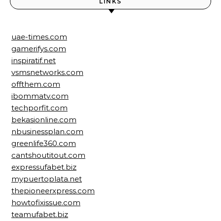
LINKS
uae-times.com
gamerifys.com
inspiratif.net
vsmsnetworks.com
offthem.com
ibommatv.com
techporfit.com
bekasionline.com
nbusinessplan.com
greenlife360.com
cantshoutitout.com
expressufabet.biz
mypuertoplata.net
thepioneerxpress.com
howtofixissue.com
teamufabet.biz