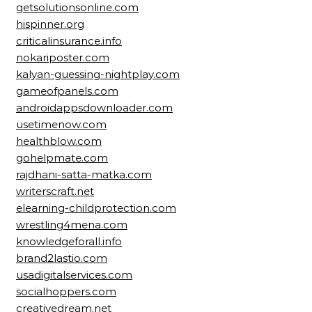
getsolutionsonline.com
hispinner.org
criticalinsurance.info
nokariposter.com
kalyan-guessing-nightplay.com
gameofpanels.com
androidappsdownloader.com
usetimenow.com
healthblow.com
gohelpmate.com
rajdhani-satta-matka.com
writerscraft.net
elearning-childprotection.com
wrestling4mena.com
knowledgeforall.info
brand2lastio.com
usadigitalservices.com
socialhoppers.com
creativedream.net