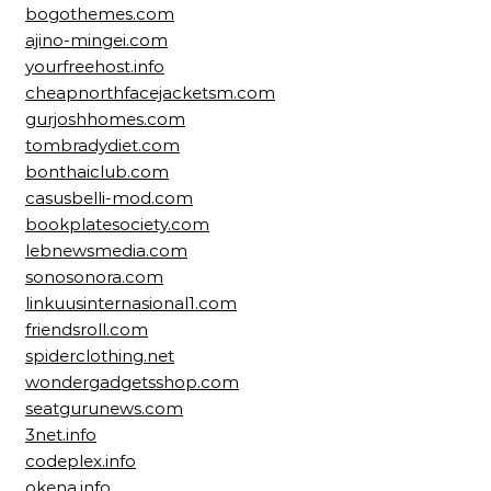
bogothemes.com
ajino-mingei.com
yourfreehost.info
cheapnorthfacejacketsm.com
gurjoshhomes.com
tombradydiet.com
bonthaiclub.com
casusbelli-mod.com
bookplatesociety.com
lebnewsmedia.com
sonosonora.com
linkuusinternasional1.com
friendsroll.com
spiderclothing.net
wondergadgetsshop.com
seatgurunews.com
3net.info
codeplex.info
okena.info