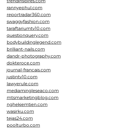
trendinspires.com
rannyephul.com
reportradar360.com
swaggyfashion.com
taraftariumtv10.com
questionquery.com
bodybuildinglegend.com
brilliant-nails.com
dandr-photography.com
dokteroce.com
journal-francais.com
justintv10.com
lawyerule.com
mediamingleseaco.com
mtsmarketingblog.com
nghekiemtien.com
wasirku.com
tejas24.com
poolturbo.com