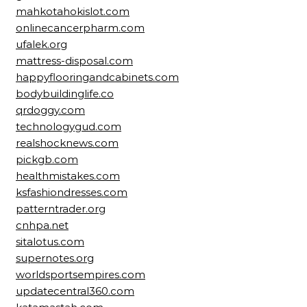
mahkotahokislot.com
onlinecancerpharm.com
ufalek.org
mattress-disposal.com
happyflooringandcabinets.com
bodybuildinglife.co
qrdoggy.com
technologygud.com
realshocknews.com
pickgb.com
healthmistakes.com
ksfashiondresses.com
patterntrader.org
cnhpa.net
sitalotus.com
supernotes.org
worldsportsempires.com
updatecentral360.com