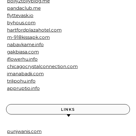
bolly2tollyblog.me
pandaclub.me
flyttevask.io
byhous.com
hartfordplazahotel.com
m-918kissapk.com
nabavkame.info
gakbiasa.com
iflowerhu.info
chicagocrystalconnection.com
imanabadii.com
trilipohu.info
appruptio.info
LINKS
punjwanis.com