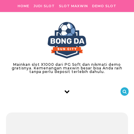
Skip to content
HOME
JUDI SLOT
SLOT MAXWIN
DEMO SLOT
Mainkan slot X1000 dari PG Soft dan nikmati demo
gratisnya. Kemenangan maxwin besar bisa Anda raih
tanpa perlu deposit terlebih dahulu.