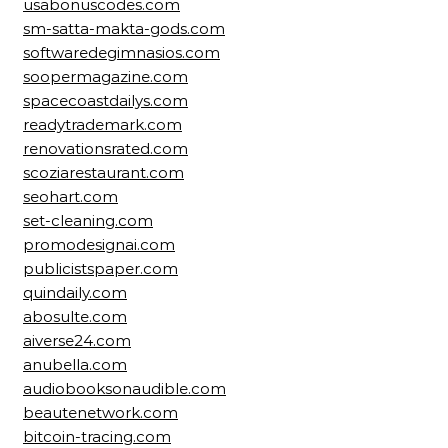
usabonuscodes.com
sm-satta-makta-gods.com
softwaredegimnasios.com
soopermagazine.com
spacecoastdailys.com
readytrademark.com
renovationsrated.com
scoziarestaurant.com
seohart.com
set-cleaning.com
promodesignai.com
publicistspaper.com
quindaily.com
abosulte.com
aiverse24.com
anubella.com
audiobooksonaudible.com
beautenetwork.com
bitcoin-tracing.com