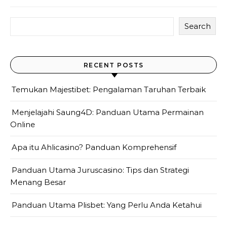
Search
RECENT POSTS
Temukan Majestibet: Pengalaman Taruhan Terbaik
Menjelajahi Saung4D: Panduan Utama Permainan
Online
Apa itu Ahlicasino? Panduan Komprehensif
Panduan Utama Juruscasino: Tips dan Strategi
Menang Besar
Panduan Utama Plisbet: Yang Perlu Anda Ketahui