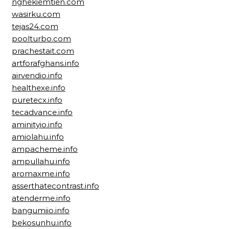
nghekiemtien.com
wasirku.com
tejas24.com
poolturbo.com
prachestait.com
artforafghans.info
airvendio.info
healthexe.info
puretecx.info
tecadvance.info
aminityio.info
amiolahu.info
ampacheme.info
ampullahu.info
aromaxme.info
asserthatecontrast.info
atenderme.info
bangumiio.info
bekosunhu.info