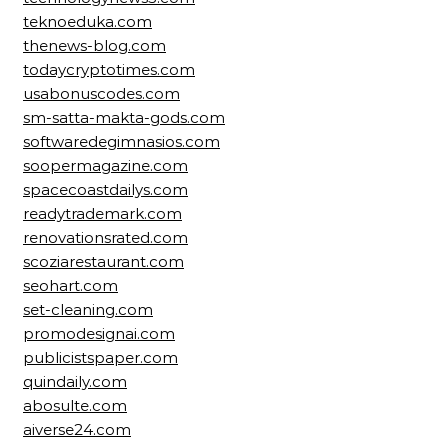
teknoeduka.com
thenews-blog.com
todaycryptotimes.com
usabonuscodes.com
sm-satta-makta-gods.com
softwaredegimnasios.com
soopermagazine.com
spacecoastdailys.com
readytrademark.com
renovationsrated.com
scoziarestaurant.com
seohart.com
set-cleaning.com
promodesignai.com
publicistspaper.com
quindaily.com
abosulte.com
aiverse24.com