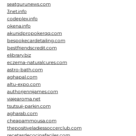
seatgurunews.com
3net.info
codeplex.info
okena.info
akunidpropokerqq.com
bespokecardetailing.com
bestfriendscredit.com
elibrary.biz
eczema-naturalcures.com
astro-bath.com
aghapal.com
altu-expo.com
authorjennijames.com
viajearoma.net
tsutsuji-parkin.com
agharab.com
cheapammousa.com
thepositiveladiessoccerclub.com
recetasdecocinafaciles.com