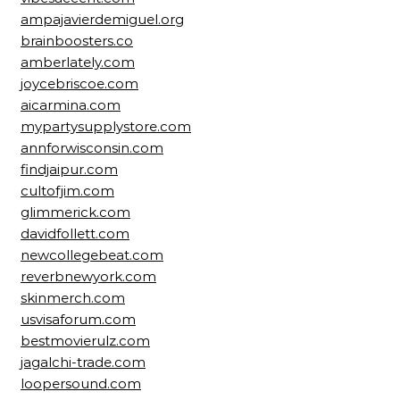
ampajavierdemiguel.org
brainboosters.co
amberlately.com
joycebriscoe.com
aicarmina.com
mypartysupplystore.com
annforwisconsin.com
findjaipur.com
cultofjim.com
glimmerick.com
davidfollett.com
newcollegebeat.com
reverbnewyork.com
skinmerch.com
usvisaforum.com
bestmovierulz.com
jagalchi-trade.com
loopersound.com