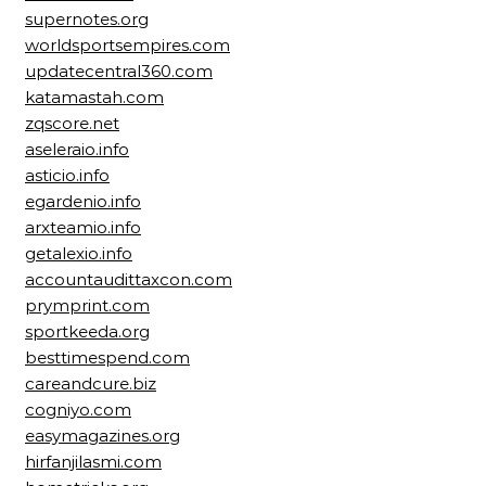
supernotes.org
worldsportsempires.com
updatecentral360.com
katamastah.com
zqscore.net
aseleraio.info
asticio.info
egardenio.info
arxteamio.info
getalexio.info
accountaudittaxcon.com
prymprint.com
sportkeeda.org
besttimespend.com
careandcure.biz
cogniyo.com
easymagazines.org
hirfanjilasmi.com