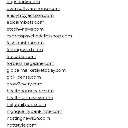
dogsbarks.com
dwmsoftwarehouse.com
enjoytroyjackson.com
epicaimbots.com
etech4news.com
expresspsychedelicsshop.com
fashionistani.com
feelingswed.com
firecabal.com
forbessmagazine.com
globalmarketlivetoday.com
gpl-license.com
grow2every.com
healthhousecare.com
healthkartreview.com
helpquitporn.com
highqualitybanknote.com
hostingnews24.com
hottstyle.com