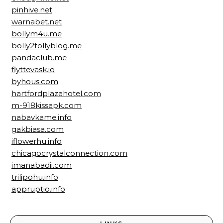
pinhive.net
warnabet.net
bollym4u.me
bolly2tollyblog.me
pandaclub.me
flyttevask.io
byhous.com
hartfordplazahotel.com
m-918kissapk.com
nabavkame.info
gakbiasa.com
iflowerhu.info
chicagocrystalconnection.com
imanabadii.com
trilipohu.info
appruptio.info