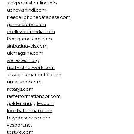
jackpotrushonline.info
ucnewshindi.com
freecellphonedatabase.com
gamersrope.com
exellewebmedia.com
free-gamestop.com
sinbadtravels.com
ukmagzine.com
wareztech.org
usabestnetwork.com
jessepinkmanoutfit.com
umailsend.com
retarys.com
fasterformationcpf.com
goldensnuggles.com
lookbattlemap.com
buyrdpservice.com
yesport.net
tostylo.com