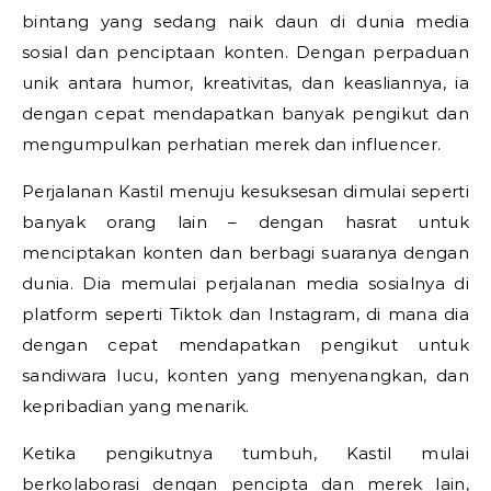
bintang yang sedang naik daun di dunia media
sosial dan penciptaan konten. Dengan perpaduan
unik antara humor, kreativitas, dan keasliannya, ia
dengan cepat mendapatkan banyak pengikut dan
mengumpulkan perhatian merek dan influencer.
Perjalanan Kastil menuju kesuksesan dimulai seperti
banyak orang lain – dengan hasrat untuk
menciptakan konten dan berbagi suaranya dengan
dunia. Dia memulai perjalanan media sosialnya di
platform seperti Tiktok dan Instagram, di mana dia
dengan cepat mendapatkan pengikut untuk
sandiwara lucu, konten yang menyenangkan, dan
kepribadian yang menarik.
Ketika pengikutnya tumbuh, Kastil mulai
berkolaborasi dengan pencipta dan merek lain,