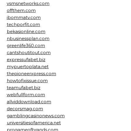
vsmsnetworks.com
offthem.com
ibommatv.com
techporfit.com
bekasionline.com
nbusinessplan.com
greenlife360.com
cantshoutitout.com
expressufabet.biz
mypuertoplata.net
thepioneerxpress.com
howtofixissue.com
teamufabet.biz
webfullform.com
allviddownload.com
decorsmag.com
gamblingcasinonews.com
universitiesofamerica.net
progameofbrands.com