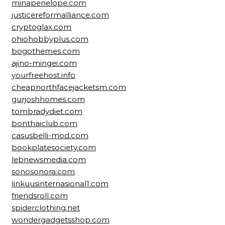
minapenelope.com
justicereformalliance.com
cryptoglax.com
ohiohobbyplus.com
bogothemes.com
ajino-mingei.com
yourfreehost.info
cheapnorthfacejacketsm.com
gurjoshhomes.com
tombradydiet.com
bonthaiclub.com
casusbelli-mod.com
bookplatesociety.com
lebnewsmedia.com
sonosonora.com
linkuusinternasional1.com
friendsroll.com
spiderclothing.net
wondergadgetsshop.com