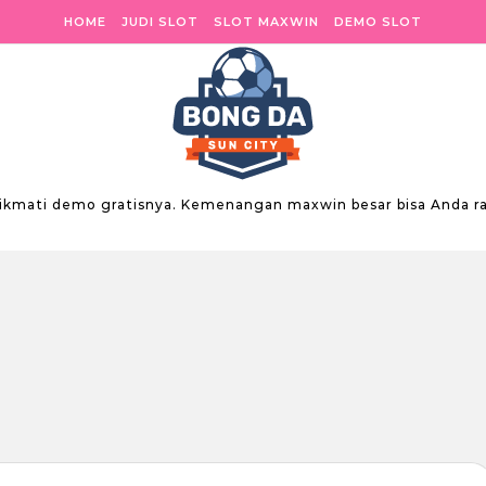
HOME
JUDI SLOT
SLOT MAXWIN
DEMO SLOT
nikmati demo gratisnya. Kemenangan maxwin besar bisa Anda raih