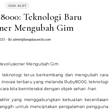
JUDI SLOT
8000: Teknologi Baru
oner Mengubah Gim
2025
- By
admin@bongdasuncity.com
Revolusioner Mengubah Gim
ni, teknologi terus berkembang dan mengubah cara
atu inovasi terbaru yang melanda Ruby8000, teknologi
ara kita berinteraksi dengan objek sehari -hari.
akhir yang menggabungkan kekuatan kecerdasan
 canggih untuk menciptakan pengalaman pengguna