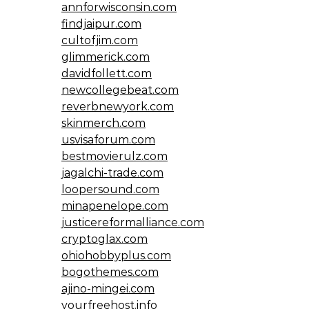
annforwisconsin.com
findjaipur.com
cultofjim.com
glimmerick.com
davidfollett.com
newcollegebeat.com
reverbnewyork.com
skinmerch.com
usvisaforum.com
bestmovierulz.com
jagalchi-trade.com
loopersound.com
minapenelope.com
justicereformalliance.com
cryptoglax.com
ohiohobbyplus.com
bogothemes.com
ajino-mingei.com
yourfreehost.info