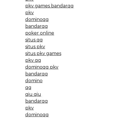
pkv games bandarqq
pkv
dominoqq
bandarqq
poker online
situs qq
situs pkv
situs pkv games
pkv qq
dominoqq pkv
bandarqq
domino
qq
qiu qiu
bandarqq
pkv
dominoqq