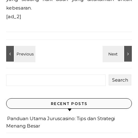
kebesaran.
[ad_2]
Search
RECENT POSTS
Panduan Utama Juruscasino: Tips dan Strategi
Menang Besar