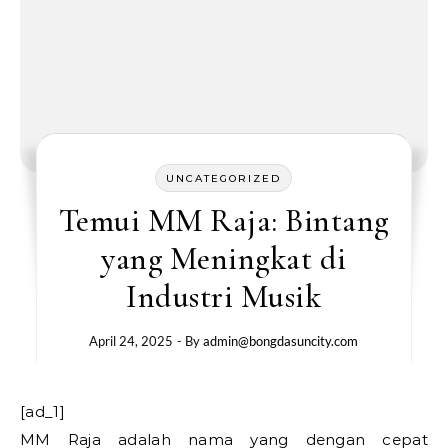
UNCATEGORIZED
Temui MM Raja: Bintang
yang Meningkat di
Industri Musik
April 24, 2025
- By
admin@bongdasuncity.com
[ad_1]
MM Raja adalah nama yang dengan cepat