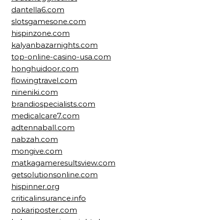
dantella6.com
slotsgamesone.com
hispinzone.com
kalyanbazarnights.com
top-online-casino-usa.com
honghuidoor.com
flowingtravel.com
nineniki.com
brandiospecialists.com
medicalcare7.com
adtennaball.com
nabzah.com
mongive.com
matkagameresultsview.com
getsolutionsonline.com
hispinner.org
criticalinsurance.info
nokariposter.com