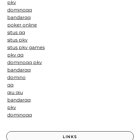
pkv
dominoqq
bandarqq
poker online
situs qq
situs pkv
situs pkv games
pkv qq
dominoqq pkv
bandarqq
domino
qq
qiu qiu
bandarqq
pkv
dominoqq
LINKS