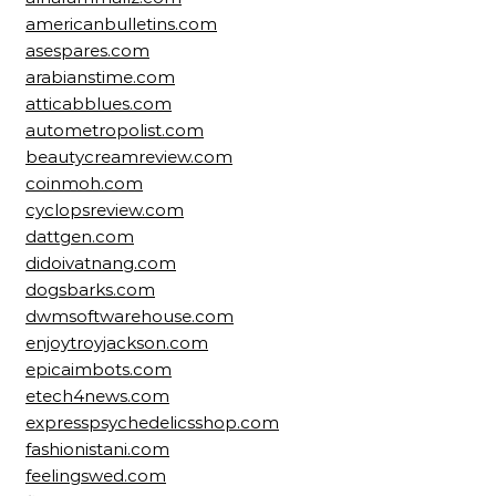
americanbulletins.com
asespares.com
arabianstime.com
atticabblues.com
autometropolist.com
beautycreamreview.com
coinmoh.com
cyclopsreview.com
dattgen.com
didoivatnang.com
dogsbarks.com
dwmsoftwarehouse.com
enjoytroyjackson.com
epicaimbots.com
etech4news.com
expresspsychedelicsshop.com
fashionistani.com
feelingswed.com