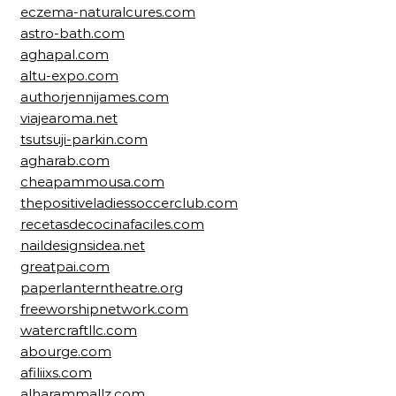
eczema-naturalcures.com
astro-bath.com
aghapal.com
altu-expo.com
authorjennijames.com
viajearoma.net
tsutsuji-parkin.com
agharab.com
cheapammousa.com
thepositiveladiessoccerclub.com
recetasdecocinafaciles.com
naildesignsidea.net
greatpai.com
paperlanterntheatre.org
freeworshipnetwork.com
watercraftllc.com
abourge.com
afiliixs.com
alharammallz.com