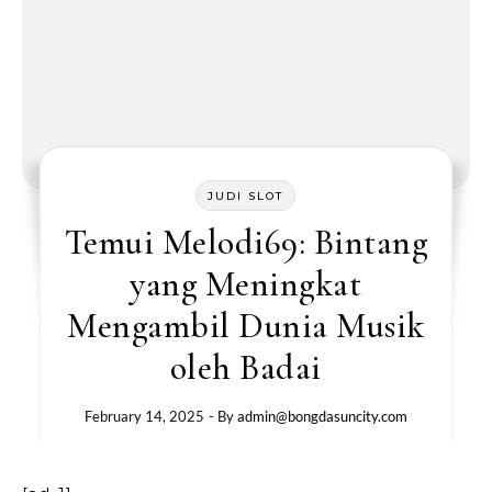
JUDI SLOT
Temui Melodi69: Bintang
yang Meningkat
Mengambil Dunia Musik
oleh Badai
February 14, 2025
- By
admin@bongdasuncity.com