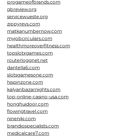
progameofbrands.com
qbreview.org
servicewueste.org
zippyrevs.com
matkanumbernow.com
myjobcirculars.com
healthmoreoverfitness.com
topslotxgames.com
routerloggnet.net
dantella6.com
slotsgamesone.com
hispinzone.com
kalyanbazarnights.com
top-online-casino-usa.com
honghuidoor.com
flowingtravel.com
nineniki.com
brandiospecialists.com
medicalcare7.com