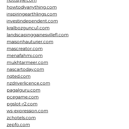
hottstyle.com
howtodiyanything.com
inspiringearthlings.com
investindependent.com
kralbozguncu1.com
landscapinggainesvillefl.com
maisonhauturier.com
mascreator.com
menafahmi.com
mukhtarmeer.com
nascartoday.com
nqted.com
nzdriverlicence.com
pagalguru.com
pcegame.com
pgslot-r2.com
ws-expression.com
zchotels.com
zepfo.com