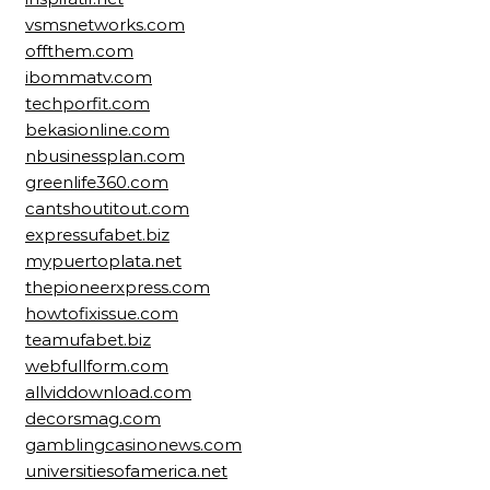
vsmsnetworks.com
offthem.com
ibommatv.com
techporfit.com
bekasionline.com
nbusinessplan.com
greenlife360.com
cantshoutitout.com
expressufabet.biz
mypuertoplata.net
thepioneerxpress.com
howtofixissue.com
teamufabet.biz
webfullform.com
allviddownload.com
decorsmag.com
gamblingcasinonews.com
universitiesofamerica.net