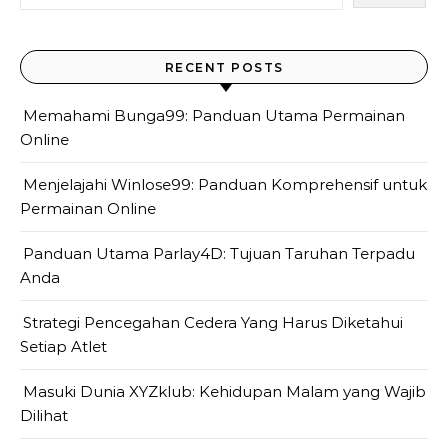
RECENT POSTS
Memahami Bunga99: Panduan Utama Permainan
Online
Menjelajahi Winlose99: Panduan Komprehensif untuk
Permainan Online
Panduan Utama Parlay4D: Tujuan Taruhan Terpadu
Anda
Strategi Pencegahan Cedera Yang Harus Diketahui
Setiap Atlet
Masuki Dunia XYZklub: Kehidupan Malam yang Wajib
Dilihat