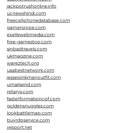
jackpotrushonline.info
ucnewshindi.com
freecellphonedatabase.com
gamersrope.com
exellewebmedia.com
free-gamestop.com
sinbadtravels.com
ukmagzine.com
wareztech.org
usabestnetwork.com
jessepinkmanoutfit.com
umailsend.com
retarys.com
fasterformationcpf.com
goldensnuggles.com
lookbattlemap.com
buyrdpservice.com
yesport.net