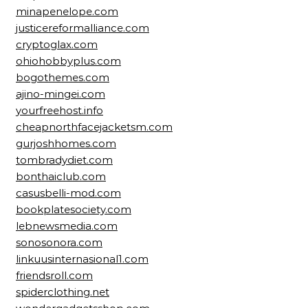
minapenelope.com
justicereformalliance.com
cryptoglax.com
ohiohobbyplus.com
bogothemes.com
ajino-mingei.com
yourfreehost.info
cheapnorthfacejacketsm.com
gurjoshhomes.com
tombradydiet.com
bonthaiclub.com
casusbelli-mod.com
bookplatesociety.com
lebnewsmedia.com
sonosonora.com
linkuusinternasional1.com
friendsroll.com
spiderclothing.net