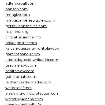
adtennaball.com
nabzah.com
mongive.com
matkagameresultsview.com
getsolutionsonline.com
hispinner.org
criticalinsurance.info
nokariposter.com
kalyan-guessing-nightplay.com
gameofpanels.com
androidappsdownloader.com
usetimenow.com
healthblow.com
gohelpmate.com
rajdhani-satta-matka.com
writerscraft.net
elearning-childprotection.com
wrestling4mena.com
knowledgeforall.info