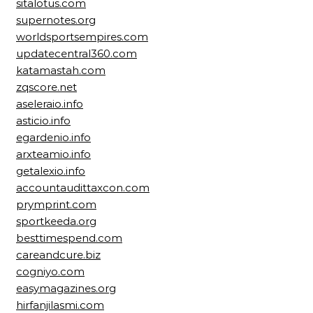
sitalotus.com
supernotes.org
worldsportsempires.com
updatecentral360.com
katamastah.com
zqscore.net
aseleraio.info
asticio.info
egardenio.info
arxteamio.info
getalexio.info
accountaudittaxcon.com
prymprint.com
sportkeeda.org
besttimespend.com
careandcure.biz
cogniyo.com
easymagazines.org
hirfanjilasmi.com