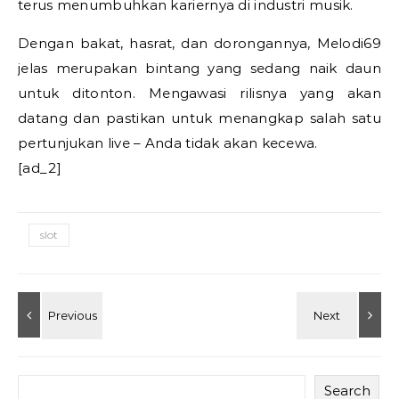
terus menumbuhkan kariernya di industri musik.
Dengan bakat, hasrat, dan dorongannya, Melodi69
jelas merupakan bintang yang sedang naik daun
untuk ditonton. Mengawasi rilisnya yang akan
datang dan pastikan untuk menangkap salah satu
pertunjukan live – Anda tidak akan kecewa.
[ad_2]
slot
Search