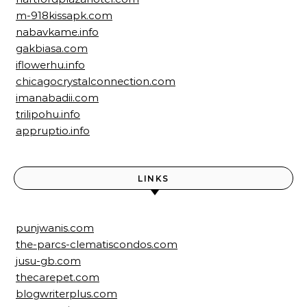
m-918kissapk.com
nabavkame.info
gakbiasa.com
iflowerhu.info
chicagocrystalconnection.com
imanabadii.com
trilipohu.info
appruptio.info
LINKS
punjwanis.com
the-parcs-clematiscondos.com
jusu-gb.com
thecarepet.com
blogwriterplus.com