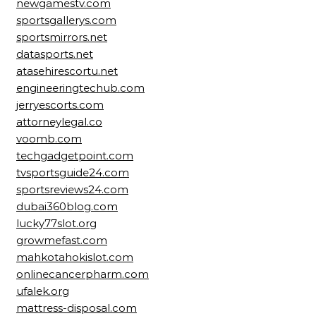
newgamestv.com
sportsgallerys.com
sportsmirrors.net
datasports.net
atasehirescortu.net
engineeringtechub.com
jerryescorts.com
attorneylegal.co
voomb.com
techgadgetpoint.com
tvsportsguide24.com
sportsreviews24.com
dubai360blog.com
lucky77slot.org
growmefast.com
mahkotahokislot.com
onlinecancerpharm.com
ufalek.org
mattress-disposal.com