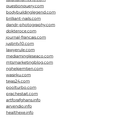
questionquery.com
bodybuildinglegend.com
brilliant-nails.com
dandr-photography.com
dokteroce.com
journal-francais.com
justintv10.com
lawyerule.com
mediamingleseaco.com
mtsmarketingblog.com
nghekiemtien.com
wasirku.com
tejas24.com
poolturbo.com
prachestait.com
artforafghans.info
airvendio.info
healthexe.info