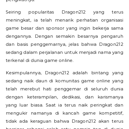
Seiring popularitas Dragon212 yang terus
meningkat, ia telah menarik perhatian organisasi
game besar dan sponsor yang ingin bekerja sama
dengannya. Dengan semakin besarnya pengaruh
dan basis penggemarnya, jelas bahwa Dragon212
sedang dalam perjalanan untuk menjadi nama yang
terkenal di dunia game online.
Kesimpulannya, Dragon212 adalah bintang yang
sedang naik daun di komunitas game online yang
telah merebut hati penggemar di seluruh dunia
dengan keterampilan, dedikasi, dan karismanya
yang luar biasa. Saat ia terus naik peringkat dan
mengukir namanya di kancah game kompetitif,
tidak ada keraguan bahwa Dragon212 akan terus