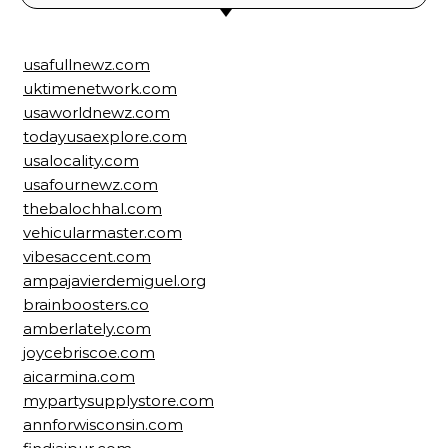
usafullnewz.com
uktimenetwork.com
usaworldnewz.com
todayusaexplore.com
usalocality.com
usafournewz.com
thebalochhal.com
vehicularmaster.com
vibesaccent.com
ampajavierdemiguel.org
brainboosters.co
amberlately.com
joycebriscoe.com
aicarmina.com
mypartysupplystore.com
annforwisconsin.com