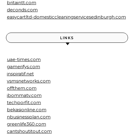
britaintt.com
deconds.com
easycartltd-domesticcleaningservicesedinburgh.com
LINKS
uae-times.com
gamerifys.com
inspiratif.net
vsmsnetworks.com
offthem.com
ibommatv.com
techporfit.com
bekasionline.com
nbusinessplan.com
greenlife360.com
cantshoutitout.com