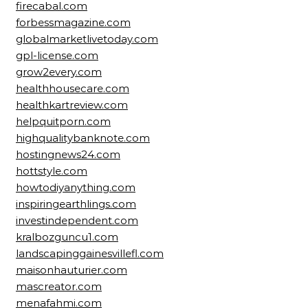
firecabal.com
forbessmagazine.com
globalmarketlivetoday.com
gpl-license.com
grow2every.com
healthhousecare.com
healthkartreview.com
helpquitporn.com
highqualitybanknote.com
hostingnews24.com
hottstyle.com
howtodiyanything.com
inspiringearthlings.com
investindependent.com
kralbozguncu1.com
landscapinggainesvillefl.com
maisonhauturier.com
mascreator.com
menafahmi.com