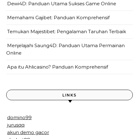
Dewi4D: Panduan Utama Sukses Game Online
Memahami Gajibet: Panduan Komprehensif
Temukan Majestibet: Pengalaman Taruhan Terbaik
Menjelajahi Saung4D: Panduan Utama Permainan
Online
Apa itu Ahlicasino? Panduan Komprehensif
LINKS
domino99
jurusqq
akun demo gacor