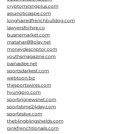
cryptominingplus.com
aquinoticiaspe.com
longhairedfrenchbulldog.com
lawyersforhire.co
businemarket.com
matahari88play.net
moneydescriptor.com
youthsmagazine.com
painaidee.net
sportsdarkest.com
webtoon.biz
thesportswires.com
hyungpro.com
sportingnewsnet.com
sportstime24day.com
sporteslive.com
theblingblingshields.com
pinkfrenchtipnails.com