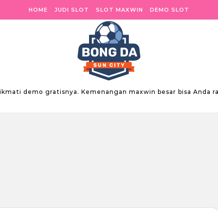
HOME
JUDI SLOT
SLOT MAXWIN
DEMO SLOT
nikmati demo gratisnya. Kemenangan maxwin besar bisa Anda raih