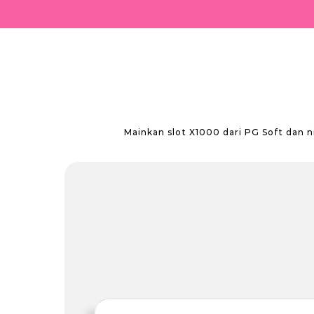
Skip to content
Mainkan slot X1000 dari PG Soft dan 