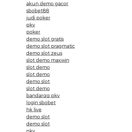
akun demo gacor
sbobet88
judi poker
pkv
poker
demo slot gratis
demo slot pragmatic
demo slot zeus
slot demo maxwin
slot demo
slot demo
demo slot
slot demo
bandarqq pkv
login sbobet
hk live
demo slot
demo slot
pkv