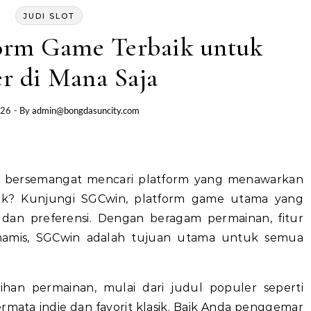
JUDI SLOT
orm Game Terbaik untuk
r di Mana Saja
026
- By
admin@bongdasuncity.com
 bersemangat mencari platform yang menawarkan
ik? Kunjungi SGCwin, platform game utama yang
 dan preferensi. Dengan beragam permainan, fitur
inamis, SGCwin adalah tujuan utama untuk semua
an permainan, mulai dari judul populer seperti
ermata indie dan favorit klasik. Baik Anda penggemar