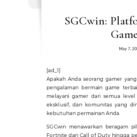
SGCwin: Platf
Game
May 7, 2
[ad_1]
Apakah Anda seorang gamer yang
pengalaman bermain game terba
melayani gamer dari semua level
eksklusif, dan komunitas yang d
kebutuhan permainan Anda.
SGCwin menawarkan beragam pilih
Fortnite dan Call of Duty hingga p