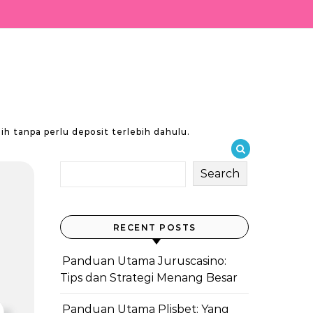
 tanpa perlu deposit terlebih dahulu.
Search
RECENT POSTS
Panduan Utama Juruscasino:
Tips dan Strategi Menang Besar
Panduan Utama Plisbet: Yang