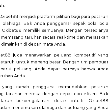
uh.
xibet88 menjadi platform pilihan bagi para petaruh
n olahraga. Baik Anda penggemar sepak bola, bola
s, Oxibet88 memiliki semuanya. Dengan tersedianya
t memasang taruhan secara real-time dan merasakan
 dimainkan di depan mata Anda.
ibet88 juga menawarkan peluang kompetitif yang
petaruh untuk menang besar. Dengan tim pembuat
rbarui peluang, Anda dapat percaya bahwa Anda
aruhan Anda.
t88 yang ramah pengguna memudahkan petaruh
g taruhan mereka dengan cepat dan efisien. Baik
ruh berpengalaman, desain intuitif Oxibet88
udah menemukan olahraga dan peluang yang Anda