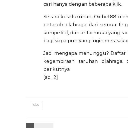
cari hanya dengan beberapa klik.
Secara keseluruhan, Oxibet88 me
petaruh olahraga dari semua tin
kompetitif, dan antarmuka yang r
bagi siapa pun yang ingin merasaka
Jadi mengapa menunggu? Daftar ke
kegembiraan taruhan olahraga.
berikutnya!
[ad_2]
slot