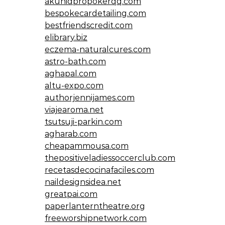
akunidpropokerqq.com
bespokecardetailing.com
bestfriendscredit.com
elibrary.biz
eczema-naturalcures.com
astro-bath.com
aghapal.com
altu-expo.com
authorjennijames.com
viajearoma.net
tsutsuji-parkin.com
agharab.com
cheapammousa.com
thepositiveladiessoccerclub.com
recetasdecocinafaciles.com
naildesignsidea.net
greatpai.com
paperlanterntheatre.org
freeworshipnetwork.com