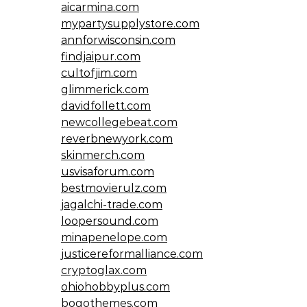
aicarmina.com
mypartysupplystore.com
annforwisconsin.com
findjaipur.com
cultofjim.com
glimmerick.com
davidfollett.com
newcollegebeat.com
reverbnewyork.com
skinmerch.com
usvisaforum.com
bestmovierulz.com
jagalchi-trade.com
loopersound.com
minapenelope.com
justicereformalliance.com
cryptoglax.com
ohiohobbyplus.com
bogothemes.com