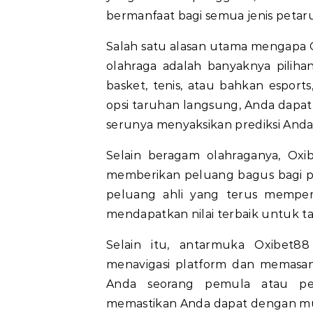
bermanfaat bagi semua jenis petar
Salah satu alasan utama mengapa O
olahraga adalah banyaknya piliha
basket, tenis, atau bahkan esport
opsi taruhan langsung, Anda dapa
serunya menyaksikan prediksi Anda
Selain beragam olahraganya, Ox
memberikan peluang bagus bagi 
peluang ahli yang terus mempe
mendapatkan nilai terbaik untuk t
Selain itu, antarmuka Oxibe
menavigasi platform dan memasan
Anda seorang pemula atau peta
memastikan Anda dapat dengan m