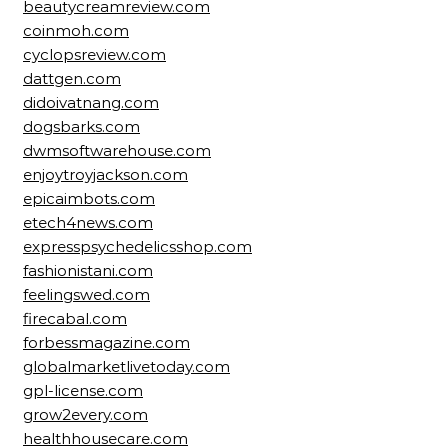
beautycreamreview.com
coinmoh.com
cyclopsreview.com
dattgen.com
didoivatnang.com
dogsbarks.com
dwmsoftwarehouse.com
enjoytroyjackson.com
epicaimbots.com
etech4news.com
expresspsychedelicsshop.com
fashionistani.com
feelingswed.com
firecabal.com
forbessmagazine.com
globalmarketlivetoday.com
gpl-license.com
grow2every.com
healthhousecare.com