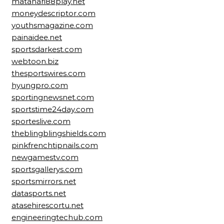
matahari88play.net
moneydescriptor.com
youthsmagazine.com
painaidee.net
sportsdarkest.com
webtoon.biz
thesportswires.com
hyungpro.com
sportingnewsnet.com
sportstime24day.com
sporteslive.com
theblingblingshields.com
pinkfrenchtipnails.com
newgamestv.com
sportsgallerys.com
sportsmirrors.net
datasports.net
atasehirescortu.net
engineeringtechub.com