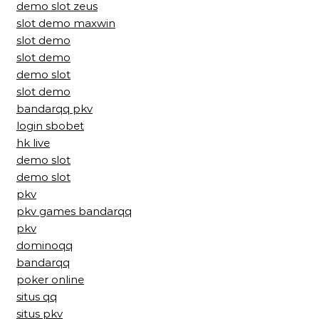
demo slot zeus
slot demo maxwin
slot demo
slot demo
demo slot
slot demo
bandarqq pkv
login sbobet
hk live
demo slot
demo slot
pkv
pkv games bandarqq
pkv
dominoqq
bandarqq
poker online
situs qq
situs pkv