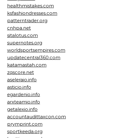
healthmistakes.com
ksfashiondresses.com
patterntrader.org
cnhpa.net
sitalotus.com
supernotes.org
worldsportsempires.com
updatecentral360.com
katamastah.com
zqscore.net
aseleraio.info
asticio.info
egardenio.info
arxteamio.info
getalexio.info
accountaudittaxcon.com
prymprint.com
sportkeeda.org