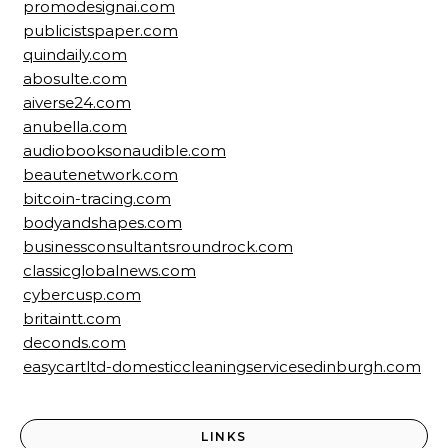
promodesignai.com
publicistspaper.com
quindaily.com
abosulte.com
aiverse24.com
anubella.com
audiobooksonaudible.com
beautenetwork.com
bitcoin-tracing.com
bodyandshapes.com
businessconsultantsroundrock.com
classicglobalnews.com
cybercusp.com
britaintt.com
deconds.com
easycartltd-domesticcleaningservicesedinburgh.com
LINKS