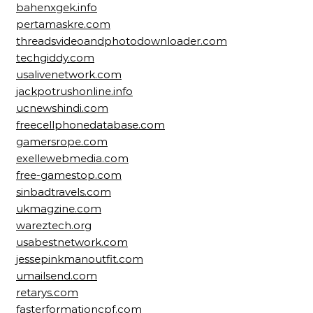
bahenxgek.info
pertamaskre.com
threadsvideoandphotodownloader.com
techgiddy.com
usalivenetwork.com
jackpotrushonline.info
ucnewshindi.com
freecellphonedatabase.com
gamersrope.com
exellewebmedia.com
free-gamestop.com
sinbadtravels.com
ukmagzine.com
wareztech.org
usabestnetwork.com
jessepinkmanoutfit.com
umailsend.com
retarys.com
fasterformationcpf.com