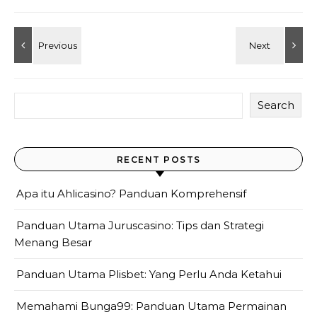
Search
RECENT POSTS
Apa itu Ahlicasino? Panduan Komprehensif
Panduan Utama Juruscasino: Tips dan Strategi
Menang Besar
Panduan Utama Plisbet: Yang Perlu Anda Ketahui
Memahami Bunga99: Panduan Utama Permainan