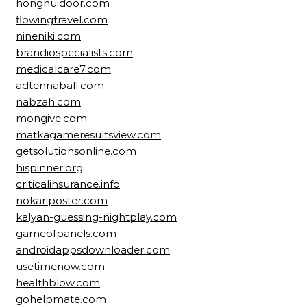
honghuidoor.com
flowingtravel.com
nineniki.com
brandiospecialists.com
medicalcare7.com
adtennaball.com
nabzah.com
mongive.com
matkagameresultsview.com
getsolutionsonline.com
hispinner.org
criticalinsurance.info
nokariposter.com
kalyan-guessing-nightplay.com
gameofpanels.com
androidappsdownloader.com
usetimenow.com
healthblow.com
gohelpmate.com