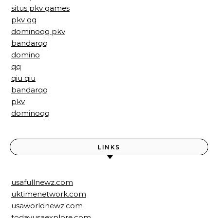
situs pkv games
pkv qq
dominoqq pkv
bandarqq
domino
qq
qiu qiu
bandarqq
pkv
dominoqq
LINKS
usafullnewz.com
uktimenetwork.com
usaworldnewz.com
todayusaexplore.com