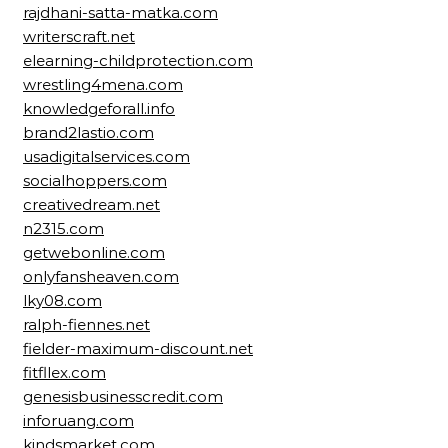
rajdhani-satta-matka.com
writerscraft.net
elearning-childprotection.com
wrestling4mena.com
knowledgeforall.info
brand2lastio.com
usadigitalservices.com
socialhoppers.com
creativedream.net
n2315.com
getwebonline.com
onlyfansheaven.com
lky08.com
ralph-fiennes.net
fielder-maximum-discount.net
fitfllex.com
genesisbusinesscredit.com
inforuang.com
kindsmarket.com