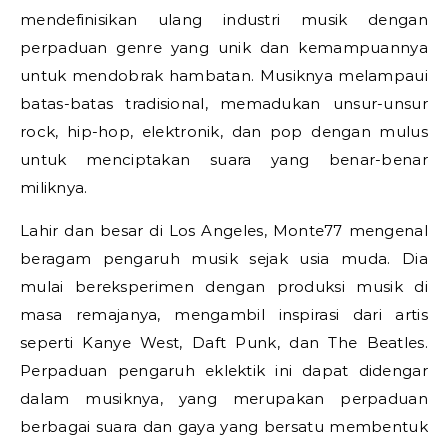
mendefinisikan ulang industri musik dengan
perpaduan genre yang unik dan kemampuannya
untuk mendobrak hambatan. Musiknya melampaui
batas-batas tradisional, memadukan unsur-unsur
rock, hip-hop, elektronik, dan pop dengan mulus
untuk menciptakan suara yang benar-benar
miliknya.
Lahir dan besar di Los Angeles, Monte77 mengenal
beragam pengaruh musik sejak usia muda. Dia
mulai bereksperimen dengan produksi musik di
masa remajanya, mengambil inspirasi dari artis
seperti Kanye West, Daft Punk, dan The Beatles.
Perpaduan pengaruh eklektik ini dapat didengar
dalam musiknya, yang merupakan perpaduan
berbagai suara dan gaya yang bersatu membentuk