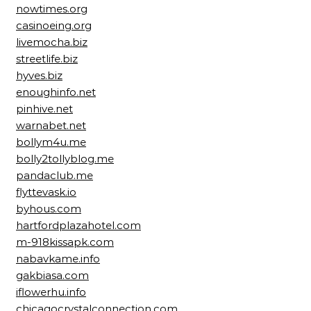
nowtimes.org
casinoeing.org
livemocha.biz
streetlife.biz
hyves.biz
enoughinfo.net
pinhive.net
warnabet.net
bollym4u.me
bolly2tollyblog.me
pandaclub.me
flyttevask.io
byhous.com
hartfordplazahotel.com
m-918kissapk.com
nabavkame.info
gakbiasa.com
iflowerhu.info
chicagocrystalconnection.com