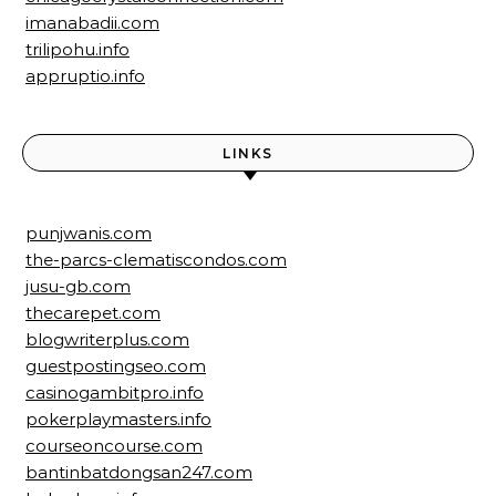
imanabadii.com
trilipohu.info
appruptio.info
LINKS
punjwanis.com
the-parcs-clematiscondos.com
jusu-gb.com
thecarepet.com
blogwriterplus.com
guestpostingseo.com
casinogambitpro.info
pokerplaymasters.info
courseoncourse.com
bantinbatdongsan247.com