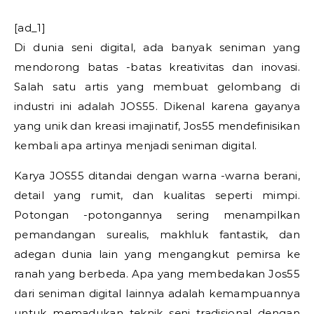
[ad_1]
Di dunia seni digital, ada banyak seniman yang
mendorong batas -batas kreativitas dan inovasi.
Salah satu artis yang membuat gelombang di
industri ini adalah JOS55. Dikenal karena gayanya
yang unik dan kreasi imajinatif, Jos55 mendefinisikan
kembali apa artinya menjadi seniman digital.
Karya JOS55 ditandai dengan warna -warna berani,
detail yang rumit, dan kualitas seperti mimpi.
Potongan -potongannya sering menampilkan
pemandangan surealis, makhluk fantastik, dan
adegan dunia lain yang mengangkut pemirsa ke
ranah yang berbeda. Apa yang membedakan Jos55
dari seniman digital lainnya adalah kemampuannya
untuk memadukan teknik seni tradisional dengan