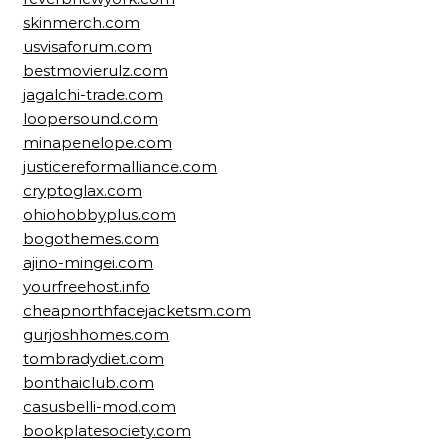
skinmerch.com
usvisaforum.com
bestmovierulz.com
jagalchi-trade.com
loopersound.com
minapenelope.com
justicereformalliance.com
cryptoglax.com
ohiohobbyplus.com
bogothemes.com
ajino-mingei.com
yourfreehost.info
cheapnorthfacejacketsm.com
gurjoshhomes.com
tombradydiet.com
bonthaiclub.com
casusbelli-mod.com
bookplatesociety.com