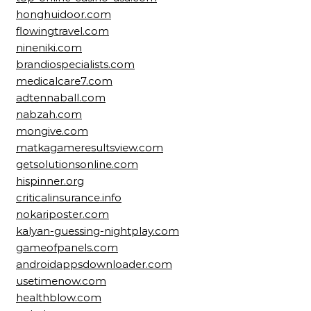
honghuidoor.com
flowingtravel.com
nineniki.com
brandiospecialists.com
medicalcare7.com
adtennaball.com
nabzah.com
mongive.com
matkagameresultsview.com
getsolutionsonline.com
hispinner.org
criticalinsurance.info
nokariposter.com
kalyan-guessing-nightplay.com
gameofpanels.com
androidappsdownloader.com
usetimenow.com
healthblow.com