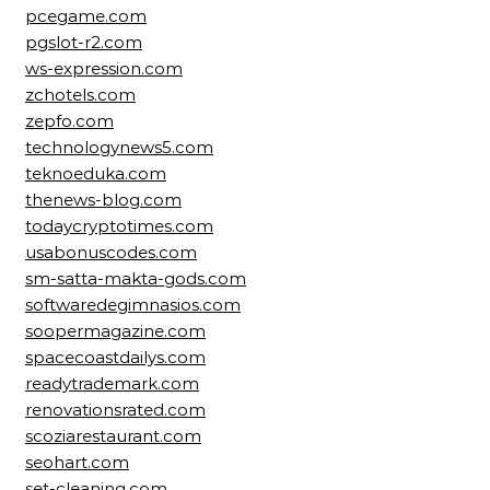
pcegame.com
pgslot-r2.com
ws-expression.com
zchotels.com
zepfo.com
technologynews5.com
teknoeduka.com
thenews-blog.com
todaycryptotimes.com
usabonuscodes.com
sm-satta-makta-gods.com
softwaredegimnasios.com
soopermagazine.com
spacecoastdailys.com
readytrademark.com
renovationsrated.com
scoziarestaurant.com
seohart.com
set-cleaning.com