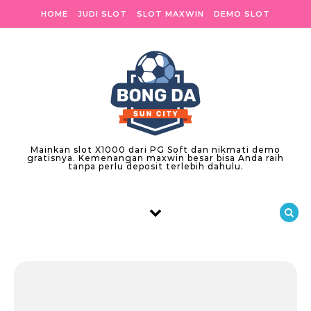
Skip to content
HOME
JUDI SLOT
SLOT MAXWIN
DEMO SLOT
Mainkan slot X1000 dari PG Soft dan nikmati demo
gratisnya. Kemenangan maxwin besar bisa Anda raih
tanpa perlu deposit terlebih dahulu.