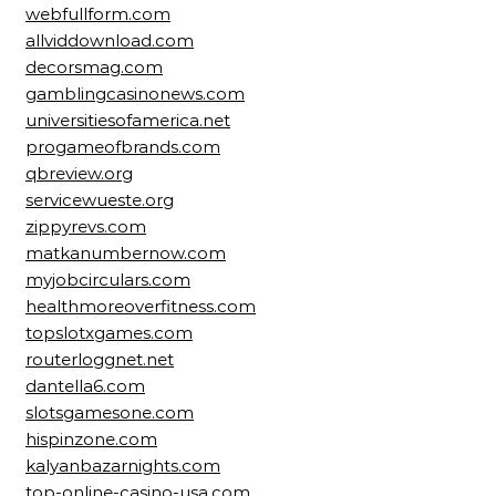
webfullform.com
allviddownload.com
decorsmag.com
gamblingcasinonews.com
universitiesofamerica.net
progameofbrands.com
qbreview.org
servicewueste.org
zippyrevs.com
matkanumbernow.com
myjobcirculars.com
healthmoreoverfitness.com
topslotxgames.com
routerloggnet.net
dantella6.com
slotsgamesone.com
hispinzone.com
kalyanbazarnights.com
top-online-casino-usa.com