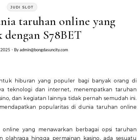
JUDI SLOT
nia taruhan online yang
k dengan S78BET
, 2025
- By
admin@bongdasuncity.com
ntuk hiburan yang populer bagi banyak orang di
a teknologi dan internet, menempatkan taruhan
ino, dan kegiatan lainnya tidak pernah semudah ini.
 mendapatkan popularitas di dunia taruhan online
 online yang menawarkan berbagai opsi taruhan
 olahraga hingga permainan kasino, ada sesuatu