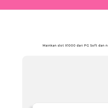
Skip to content
Mainkan slot X1000 dari PG Soft dan 