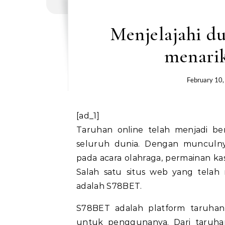
Menjelajahi du
menari
February 10
[ad_1]
Taruhan online telah menjadi be
seluruh dunia. Dengan munculny
pada acara olahraga, permainan kas
Salah satu situs web yang telah
adalah S78BET.
S78BET adalah platform taruhan
untuk penggunanya. Dari taruhan