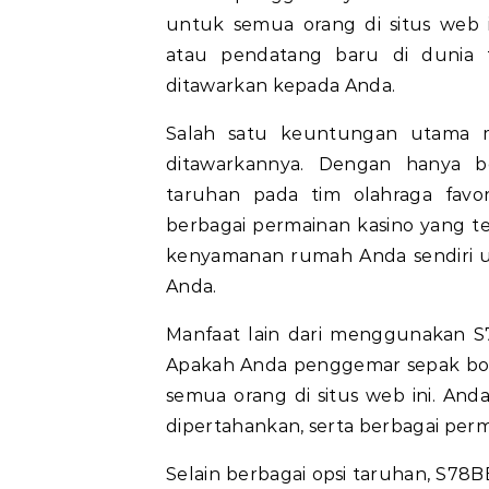
untuk semua orang di situs web 
atau pendatang baru di dunia 
ditawarkan kepada Anda.
Salah satu keuntungan utama
ditawarkannya. Dengan hanya 
taruhan pada tim olahraga fav
berbagai permainan kasino yang te
kenyamanan rumah Anda sendiri u
Anda.
Manfaat lain dari menggunakan S7
Apakah Anda penggemar sepak bola
semua orang di situs web ini. And
dipertahankan, serta berbagai perm
Selain berbagai opsi taruhan, S7