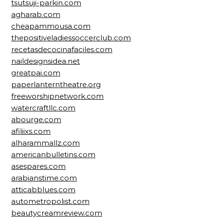
tsutsuji-parkin.com
agharab.com
cheapammousa.com
thepositiveladiessoccerclub.com
recetasdecocinafaciles.com
naildesignsidea.net
greatpai.com
paperlanterntheatre.org
freeworshipnetwork.com
watercraftllc.com
abourge.com
afiliixs.com
alharammallz.com
americanbulletins.com
asespares.com
arabianstime.com
atticabblues.com
autometropolist.com
beautycreamreview.com