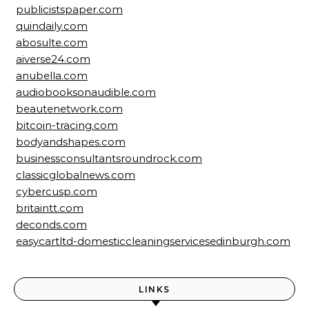
publicistspaper.com
quindaily.com
abosulte.com
aiverse24.com
anubella.com
audiobooksonaudible.com
beautenetwork.com
bitcoin-tracing.com
bodyandshapes.com
businessconsultantsroundrock.com
classicglobalnews.com
cybercusp.com
britaintt.com
deconds.com
easycartltd-domesticcleaningservicesedinburgh.com
LINKS