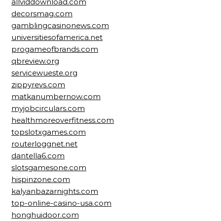
allviddownload.com
decorsmag.com
gamblingcasinonews.com
universitiesofamerica.net
progameofbrands.com
qbreview.org
servicewueste.org
zippyrevs.com
matkanumbernow.com
myjobcirculars.com
healthmoreoverfitness.com
topslotxgames.com
routerloggnet.net
dantella6.com
slotsgamesone.com
hispinzone.com
kalyanbazarnights.com
top-online-casino-usa.com
honghuidoor.com