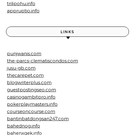
trilipohu.info
appruptio.info
LINKS
punjwanis.com
the-parcs-clematiscondos.com
jusu-gb.com
thecarepet.com
blogwriterplus.com
guestpostingseo.com
casinogambitpro.info
pokerplaymasters.info
courseoncourse.com
bantinbatdongsan247.com
bahednog.info
bahenxgek.info