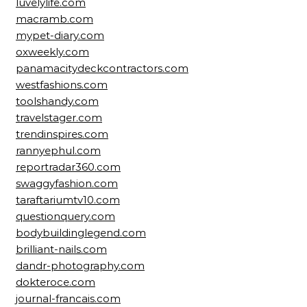
luvelylife.com
macramb.com
mypet-diary.com
oxweekly.com
panamacitydeckcontractors.com
westfashions.com
toolshandy.com
travelstager.com
trendinspires.com
rannyephul.com
reportradar360.com
swaggyfashion.com
taraftariumtv10.com
questionquery.com
bodybuildinglegend.com
brilliant-nails.com
dandr-photography.com
dokteroce.com
journal-francais.com