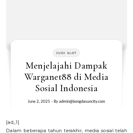
JUDI SLOT
Menjelajahi Dampak
Warganet88 di Media
Sosial Indonesia
June 2, 2025
- By
admin@bongdasuncity.com
[ad_1]
Dalam beberapa tahun terakhir, media sosial telah