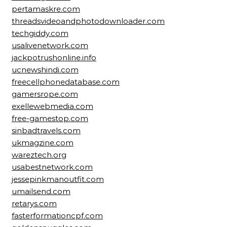
pertamaskre.com
threadsvideoandphotodownloader.com
techgiddy.com
usalivenetwork.com
jackpotrushonline.info
ucnewshindi.com
freecellphonedatabase.com
gamersrope.com
exellewebmedia.com
free-gamestop.com
sinbadtravels.com
ukmagzine.com
wareztech.org
usabestnetwork.com
jessepinkmanoutfit.com
umailsend.com
retarys.com
fasterformationcpf.com