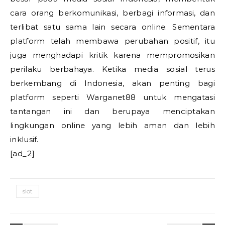
cara orang berkomunikasi, berbagi informasi, dan
terlibat satu sama lain secara online. Sementara
platform telah membawa perubahan positif, itu
juga menghadapi kritik karena mempromosikan
perilaku berbahaya. Ketika media sosial terus
berkembang di Indonesia, akan penting bagi
platform seperti Warganet88 untuk mengatasi
tantangan ini dan berupaya menciptakan
lingkungan online yang lebih aman dan lebih
inklusif.
[ad_2]
slot