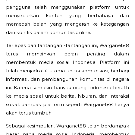
pengguna telah menggunakan platform untuk
menyebarkan konten yang berbahaya dan
memecah belah, yang mengarah ke ketegangan
dan konflik dalam komunitas online.
Terlepas dari tantangan -tantangan ini, Warganet88
terus memainkan peran penting dalam
membentuk media sosial Indonesia. Platform ini
telah menjadi alat utama untuk komunikasi, berbagi
informasi, dan pembangunan komunitas di negara
ini. Karena semakin banyak orang Indonesia beralih
ke media sosial untuk berita, hiburan, dan interaksi
sosial, dampak platform seperti Warganet88 hanya
akan terus tumbuh.
Sebagai kesimpulan, Warganet88 telah berdampak
besar pada media sosial Indonesia, membentuk