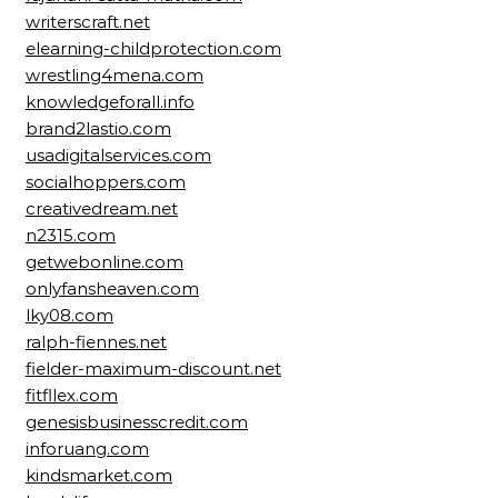
writerscraft.net
elearning-childprotection.com
wrestling4mena.com
knowledgeforall.info
brand2lastio.com
usadigitalservices.com
socialhoppers.com
creativedream.net
n2315.com
getwebonline.com
onlyfansheaven.com
lky08.com
ralph-fiennes.net
fielder-maximum-discount.net
fitfllex.com
genesisbusinesscredit.com
inforuang.com
kindsmarket.com