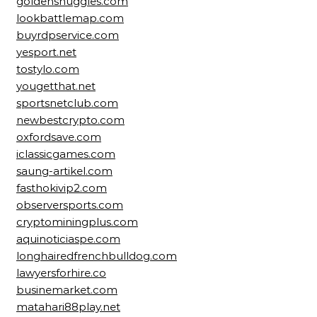
goldensnuggles.com
lookbattlemap.com
buyrdpservice.com
yesport.net
tostylo.com
yougetthat.net
sportsnetclub.com
newbestcrypto.com
oxfordsave.com
iclassicgames.com
saung-artikel.com
fasthokivip2.com
observersports.com
cryptominingplus.com
aquinoticiaspe.com
longhairedfrenchbulldog.com
lawyersforhire.co
businemarket.com
matahari88play.net