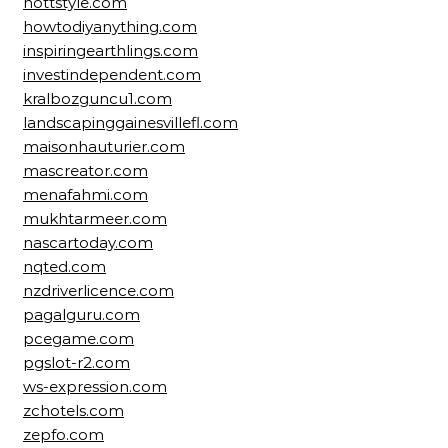
hottstyle.com
howtodiyanything.com
inspiringearthlings.com
investindependent.com
kralbozguncu1.com
landscapinggainesvillefl.com
maisonhauturier.com
mascreator.com
menafahmi.com
mukhtarmeer.com
nascartoday.com
nqted.com
nzdriverlicence.com
pagalguru.com
pcegame.com
pgslot-r2.com
ws-expression.com
zchotels.com
zepfo.com