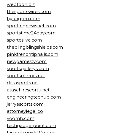
webtoon.biz
thesportswires.com
hyungpro.com
sportingnewsnet.com
sportstime24day.com
sporteslive.com
theblingblingshields.com
pinkfrenchtipnails.com
newgamestv.com
sportsgallerys.com
sportsmirrors.net
datasports.net
atasehirescortu.net
engineeringtechub.com
jerryescorts.com
attorneylegal.co
voomb.com
techgadgetpoint.com
tvsportsguide24.com