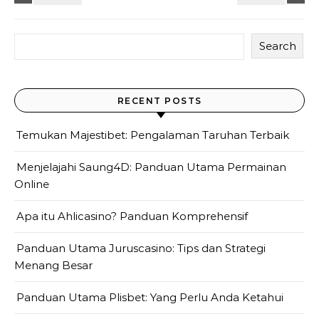
Search
RECENT POSTS
Temukan Majestibet: Pengalaman Taruhan Terbaik
Menjelajahi Saung4D: Panduan Utama Permainan
Online
Apa itu Ahlicasino? Panduan Komprehensif
Panduan Utama Juruscasino: Tips dan Strategi
Menang Besar
Panduan Utama Plisbet: Yang Perlu Anda Ketahui