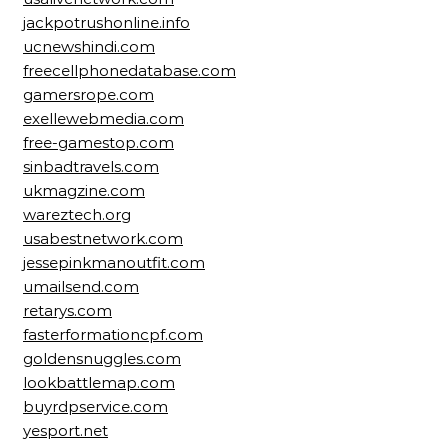
jackpotrushonline.info
ucnewshindi.com
freecellphonedatabase.com
gamersrope.com
exellewebmedia.com
free-gamestop.com
sinbadtravels.com
ukmagzine.com
wareztech.org
usabestnetwork.com
jessepinkmanoutfit.com
umailsend.com
retarys.com
fasterformationcpf.com
goldensnuggles.com
lookbattlemap.com
buyrdpservice.com
yesport.net