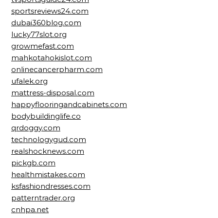
sportsreviews24.com
dubai360blog.com
lucky77slot.org
growmefast.com
mahkotahokislot.com
onlinecancerpharm.com
ufalek.org
mattress-disposal.com
happyflooringandcabinets.com
bodybuildinglife.co
qrdoggy.com
technologygud.com
realshocknews.com
pickgb.com
healthmistakes.com
ksfashiondresses.com
patterntrader.org
cnhpa.net