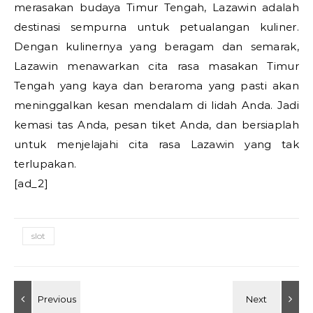
merasakan budaya Timur Tengah, Lazawin adalah
destinasi sempurna untuk petualangan kuliner.
Dengan kulinernya yang beragam dan semarak,
Lazawin menawarkan cita rasa masakan Timur
Tengah yang kaya dan beraroma yang pasti akan
meninggalkan kesan mendalam di lidah Anda. Jadi
kemasi tas Anda, pesan tiket Anda, dan bersiaplah
untuk menjelajahi cita rasa Lazawin yang tak
terlupakan.
[ad_2]
slot