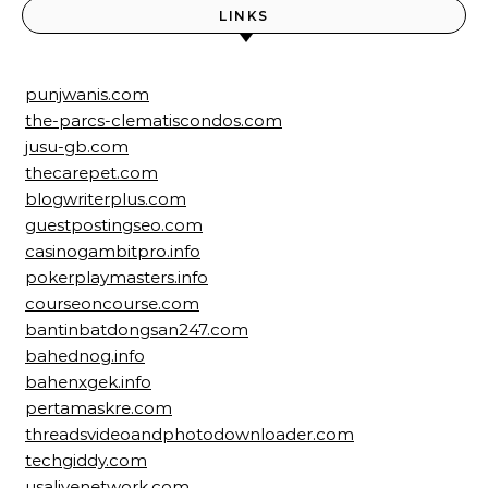
LINKS
punjwanis.com
the-parcs-clematiscondos.com
jusu-gb.com
thecarepet.com
blogwriterplus.com
guestpostingseo.com
casinogambitpro.info
pokerplaymasters.info
courseoncourse.com
bantinbatdongsan247.com
bahednog.info
bahenxgek.info
pertamaskre.com
threadsvideoandphotodownloader.com
techgiddy.com
usalivenetwork.com