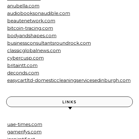
anubella.com
audiobooksonaudible.com
beautenetwork.com
bitcoin-tracing.com
bodyandshapes.com
businessconsultantsroundrock.com
classicglobalnews.com
cybercusp.com
britaintt.com
deconds.com
easycartltd-domesticcleaningservicesedinburgh.com
LINKS
uae-times.com
gamerifys.com