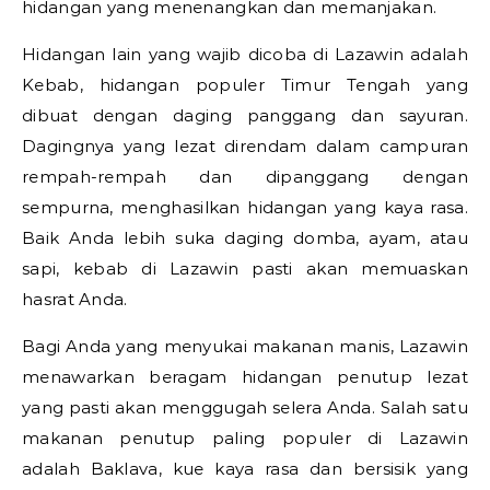
hidangan yang menenangkan dan memanjakan.
Hidangan lain yang wajib dicoba di Lazawin adalah
Kebab, hidangan populer Timur Tengah yang
dibuat dengan daging panggang dan sayuran.
Dagingnya yang lezat direndam dalam campuran
rempah-rempah dan dipanggang dengan
sempurna, menghasilkan hidangan yang kaya rasa.
Baik Anda lebih suka daging domba, ayam, atau
sapi, kebab di Lazawin pasti akan memuaskan
hasrat Anda.
Bagi Anda yang menyukai makanan manis, Lazawin
menawarkan beragam hidangan penutup lezat
yang pasti akan menggugah selera Anda. Salah satu
makanan penutup paling populer di Lazawin
adalah Baklava, kue kaya rasa dan bersisik yang