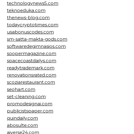
technologynews5.com
teknoeduka.com
thenews-blog.com
todaycryptotimes.com
usabonuscodes.com
sm-satta-makta-gods.com
softwaredegimnasios.com
soopermagazine.com
spacecoastdailys.com
readytrademark.com
renovationsrated.com
scoziarestaurant.com
seohart.com
set-cleaning.com
promodesignai.com
publicistspaper.com
quindaily.com
abosulte.com
aiverse24.com