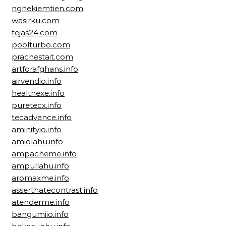
nghekiemtien.com
wasirku.com
tejas24.com
poolturbo.com
prachestait.com
artforafghans.info
airvendio.info
healthexe.info
puretecx.info
tecadvance.info
aminityio.info
amiolahu.info
ampacheme.info
ampullahu.info
aromaxme.info
asserthatecontrast.info
atenderme.info
bangumiio.info