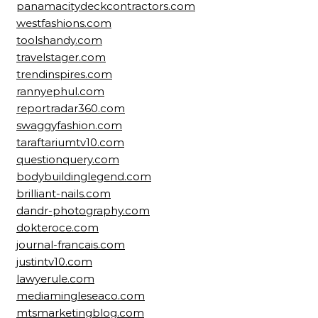
panamacitydeckcontractors.com
westfashions.com
toolshandy.com
travelstager.com
trendinspires.com
rannyephul.com
reportradar360.com
swaggyfashion.com
taraftariumtv10.com
questionquery.com
bodybuildinglegend.com
brilliant-nails.com
dandr-photography.com
dokteroce.com
journal-francais.com
justintv10.com
lawyerule.com
mediamingleseaco.com
mtsmarketingblog.com