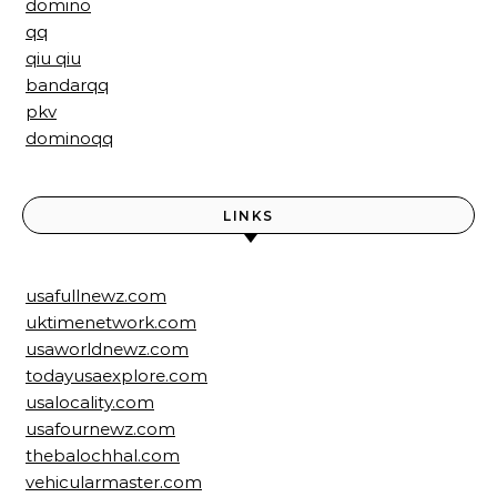
domino
qq
qiu qiu
bandarqq
pkv
dominoqq
LINKS
usafullnewz.com
uktimenetwork.com
usaworldnewz.com
todayusaexplore.com
usalocality.com
usafournewz.com
thebalochhal.com
vehicularmaster.com