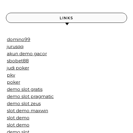
LINKS
domino99
jurusqq
akun demo gacor
sbobet88
judi poker
pkv
poker
demo slot gratis
demo slot pragmatic
demo slot zeus
slot demo maxwin
slot demo
slot demo
demo slot