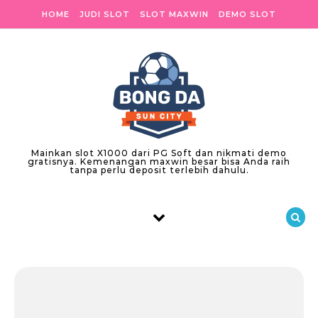
Skip to content
HOME
JUDI SLOT
SLOT MAXWIN
DEMO SLOT
Mainkan slot X1000 dari PG Soft dan nikmati demo
gratisnya. Kemenangan maxwin besar bisa Anda raih
tanpa perlu deposit terlebih dahulu.