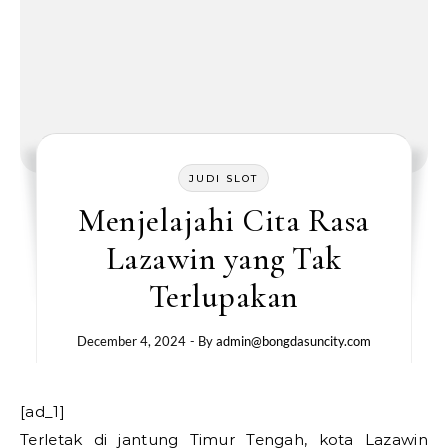
JUDI SLOT
Menjelajahi Cita Rasa
Lazawin yang Tak
Terlupakan
December 4, 2024
- By
admin@bongdasuncity.com
[ad_1]
Terletak di jantung Timur Tengah, kota Lazawin