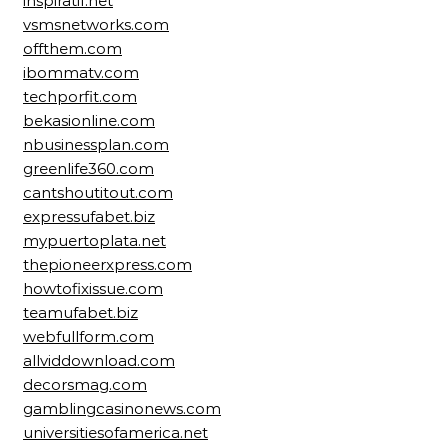
inspiratif.net
vsmsnetworks.com
offthem.com
ibommatv.com
techporfit.com
bekasionline.com
nbusinessplan.com
greenlife360.com
cantshoutitout.com
expressufabet.biz
mypuertoplata.net
thepioneerxpress.com
howtofixissue.com
teamufabet.biz
webfullform.com
allviddownload.com
decorsmag.com
gamblingcasinonews.com
universitiesofamerica.net