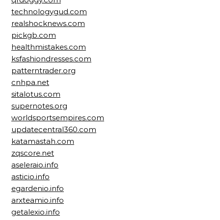
technologygud.com
realshocknews.com
pickgb.com
healthmistakes.com
ksfashiondresses.com
patterntrader.org
cnhpa.net
sitalotus.com
supernotes.org
worldsportsempires.com
updatecentral360.com
katamastah.com
zqscore.net
aseleraio.info
asticio.info
egardenio.info
arxteamio.info
getalexio.info