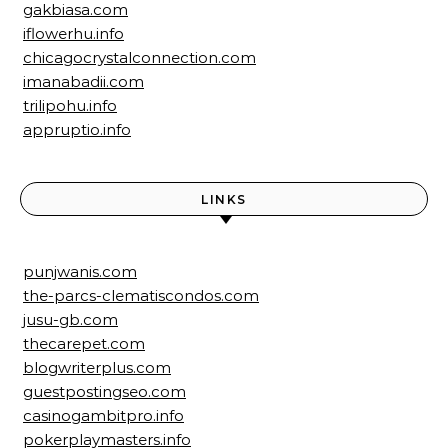
gakbiasa.com
iflowerhu.info
chicagocrystalconnection.com
imanabadii.com
trilipohu.info
appruptio.info
LINKS
punjwanis.com
the-parcs-clematiscondos.com
jusu-gb.com
thecarepet.com
blogwriterplus.com
guestpostingseo.com
casinogambitpro.info
pokerplaymasters.info