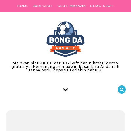
Skip to content
HOME
JUDI SLOT
SLOT MAXWIN
DEMO SLOT
Mainkan slot X1000 dari PG Soft dan nikmati demo
gratisnya. Kemenangan maxwin besar bisa Anda raih
tanpa perlu deposit terlebih dahulu.