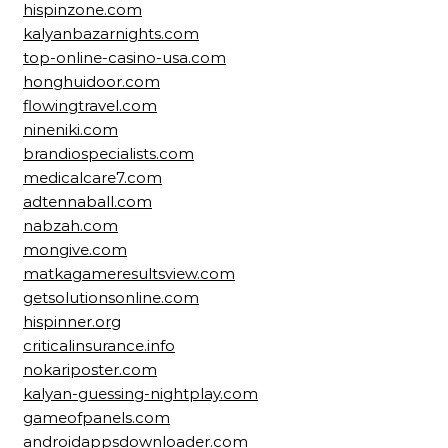
hispinzone.com
kalyanbazarnights.com
top-online-casino-usa.com
honghuidoor.com
flowingtravel.com
nineniki.com
brandiospecialists.com
medicalcare7.com
adtennaball.com
nabzah.com
mongive.com
matkagameresultsview.com
getsolutionsonline.com
hispinner.org
criticalinsurance.info
nokariposter.com
kalyan-guessing-nightplay.com
gameofpanels.com
androidappsdownloader.com