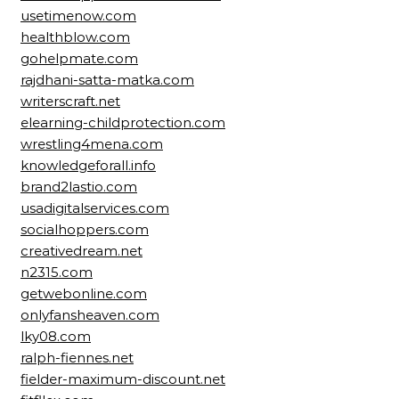
usetimenow.com
healthblow.com
gohelpmate.com
rajdhani-satta-matka.com
writerscraft.net
elearning-childprotection.com
wrestling4mena.com
knowledgeforall.info
brand2lastio.com
usadigitalservices.com
socialhoppers.com
creativedream.net
n2315.com
getwebonline.com
onlyfansheaven.com
lky08.com
ralph-fiennes.net
fielder-maximum-discount.net