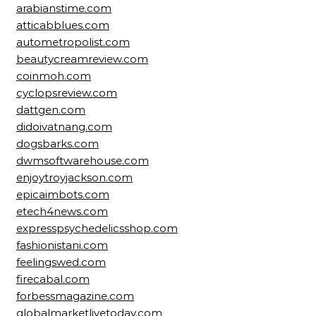
arabianstime.com
atticabblues.com
autometropolist.com
beautycreamreview.com
coinmoh.com
cyclopsreview.com
dattgen.com
didoivatnang.com
dogsbarks.com
dwmsoftwarehouse.com
enjoytroyjackson.com
epicaimbots.com
etech4news.com
expresspsychedelicsshop.com
fashionistani.com
feelingswed.com
firecabal.com
forbessmagazine.com
globalmarketlivetoday.com