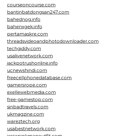
courseoncourse.com
bantinbatdongsan247.com
bahednog.info
bahenxgek.info
pertamaskre.com
threadsvideoandphotodownloader.com
techgiddy.com
usalivenetwork.com
jackpotrushonline.info
ucnewshindi.com
freecellphonedatabase.com
gamersrope.com
exellewebmedia.com
free-gamestop.com
sinbadtravels.com
ukmagzine.com
wareztech.org
usabestnetwork.com
jessepinkmanoutfit.com