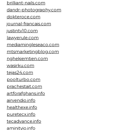
brilliant-nails.com
dandr-photography.com
dokteroce.com
journal-francais.com
justintv10.com
lawyerule.com
mediamingleseaco.com
mtsmarketingblog.com
nghekiemtien.com
wasirku.com
tejas24.com
poolturbo.com
prachestait.com
artforafghans.info
airvendio.info
healthexe.info
puretecx.info
tecadvance.info
aminityio.info