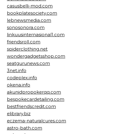
casusbelli-mod.com
bookplatesociety.com
lebnewsmedia.com
sonosonora.com
linkuusinternasional1.com
friendsroll.com
spiderclothing.net
wondergadgetsshop.com
seatgurunews.com
3net.info
codeplex.info
okena.info
akunidpropokerqq.com
bespokecardetailing.com
bestfriendscredit.com
elibrary.biz
eczema-naturalcures.com
astro-bath.com