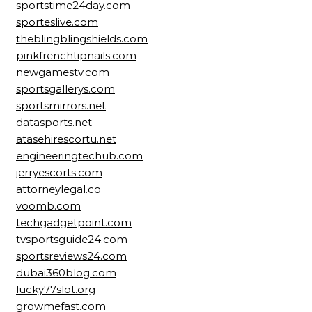
sportstime24day.com
sporteslive.com
theblingblingshields.com
pinkfrenchtipnails.com
newgamestv.com
sportsgallerys.com
sportsmirrors.net
datasports.net
atasehirescortu.net
engineeringtechub.com
jerryescorts.com
attorneylegal.co
voomb.com
techgadgetpoint.com
tvsportsguide24.com
sportsreviews24.com
dubai360blog.com
lucky77slot.org
growmefast.com