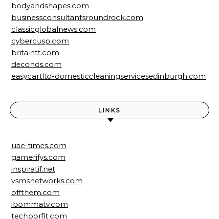
bodyandshapes.com
businessconsultantsroundrock.com
classicglobalnews.com
cybercusp.com
britaintt.com
deconds.com
easycartltd-domesticcleaningservicesedinburgh.com
LINKS
uae-times.com
gamerifys.com
inspiratif.net
vsmsnetworks.com
offthem.com
ibommatv.com
techporfit.com