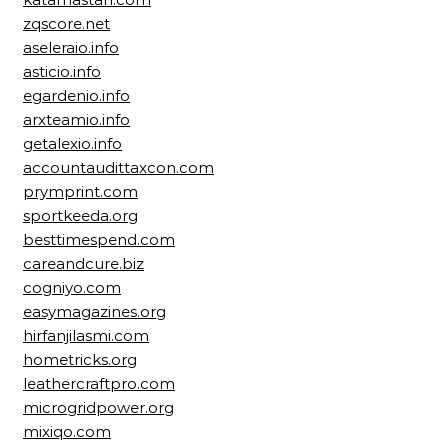
zqscore.net
aseleraio.info
asticio.info
egardenio.info
arxteamio.info
getalexio.info
accountaudittaxcon.com
prymprint.com
sportkeeda.org
besttimespend.com
careandcure.biz
cogniyo.com
easymagazines.org
hirfanjilasmi.com
hometricks.org
leathercraftpro.com
microgridpower.org
mixiqo.com