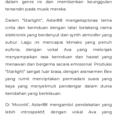
dalam genre ini dan memberikan keunggulan
tersendiri pada musik mereka.
Dalam “Starlight”, Aster88 mengeksplorasi tema
cinta dan kerinduan dengan latar belakang irama
elektronik yang berdenyut dan synth atmosfer yang
subur. Lagu ini mencapai klimaks yang penuh
euforia, dengan vokal Ava yang melonjak
menyampaikan rasa kerinduan dan hasrat yang
menawan dan bergema secara emosional. Produksi
“Starlight” sangat luar biasa, dengan aransemen Bex
yang rumit menciptakan permadani suara yang
kaya yang menyelimuti pendengar dalam dunia
keindahan yang berkilauan.
Di ‘Moonlit’, Aster88 mengambil pendekatan yang
lebih introspektif, dengan vokal Ava yang