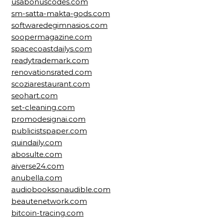
usabonuscodes.com
sm-satta-makta-gods.com
softwaredegimnasios.com
soopermagazine.com
spacecoastdailys.com
readytrademark.com
renovationsrated.com
scoziarestaurant.com
seohart.com
set-cleaning.com
promodesignai.com
publicistspaper.com
quindaily.com
abosulte.com
aiverse24.com
anubella.com
audiobooksonaudible.com
beautenetwork.com
bitcoin-tracing.com