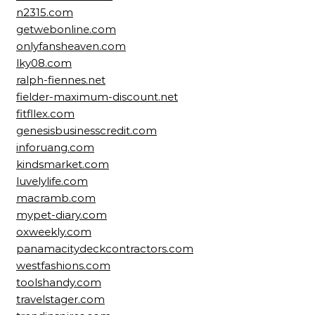
n2315.com
getwebonline.com
onlyfansheaven.com
lky08.com
ralph-fiennes.net
fielder-maximum-discount.net
fitfllex.com
genesisbusinesscredit.com
inforuang.com
kindsmarket.com
luvelylife.com
macramb.com
mypet-diary.com
oxweekly.com
panamacitydeckcontractors.com
westfashions.com
toolshandy.com
travelstager.com