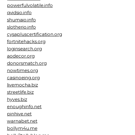
powerfulvolatile.info
qvidsio.info
shumaio.info
slotherio.info
cysapluscertification.org
fortnitehacks.org
loginsearch.org
aodecor.org
donorsmatch.org
nowtimes.org
casinoeing.org
livemocha.biz
streetlife.biz
hyves.biz
enoughinfo.net
pinhive.net
warnabet.net
bollym4u.me