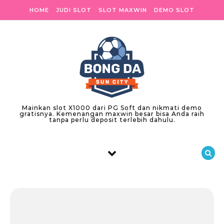
Skip to content
HOME
JUDI SLOT
SLOT MAXWIN
DEMO SLOT
Mainkan slot X1000 dari PG Soft dan nikmati demo
gratisnya. Kemenangan maxwin besar bisa Anda raih
tanpa perlu deposit terlebih dahulu.