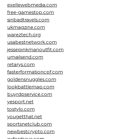
exellewebmedia.com
free-gamestop.com
sinbadtravels.com
ukmagzine.com
wareztech.org
usabestnetwork.com
jessepinkmanoutfit.com
umailsend.com
retarys.com
fasterformationcpf.com
goldensnuggles.com
lookbattlemap.com
buyrdpservice.com
yesport.net
tostylo.com
yougetthat.net
sportsnetclub.com
newbestcrypto.com
oxfordsave.com