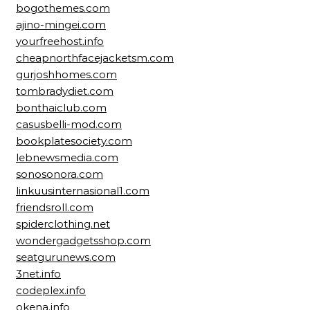
bogothemes.com
ajino-mingei.com
yourfreehost.info
cheapnorthfacejacketsm.com
gurjoshhomes.com
tombradydiet.com
bonthaiclub.com
casusbelli-mod.com
bookplatesociety.com
lebnewsmedia.com
sonosonora.com
linkuusinternasional1.com
friendsroll.com
spiderclothing.net
wondergadgetsshop.com
seatgurunews.com
3net.info
codeplex.info
okena.info