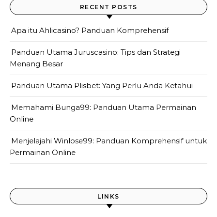
RECENT POSTS
Apa itu Ahlicasino? Panduan Komprehensif
Panduan Utama Juruscasino: Tips dan Strategi
Menang Besar
Panduan Utama Plisbet: Yang Perlu Anda Ketahui
Memahami Bunga99: Panduan Utama Permainan
Online
Menjelajahi Winlose99: Panduan Komprehensif untuk
Permainan Online
LINKS