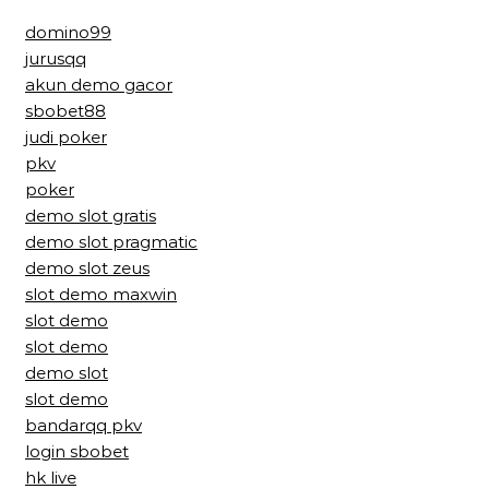
domino99
jurusqq
akun demo gacor
sbobet88
judi poker
pkv
poker
demo slot gratis
demo slot pragmatic
demo slot zeus
slot demo maxwin
slot demo
slot demo
demo slot
slot demo
bandarqq pkv
login sbobet
hk live