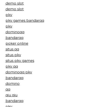
demo slot
demo slot
pkv
pkv games bandarqq
pkv
dominoqq
bandarqq
poker online
situs qq
situs pkv
situs pkv games
pkv qq
dominoqq pkv
bandarqq
domino
qq
qiu qiu
bandarqq
pkv