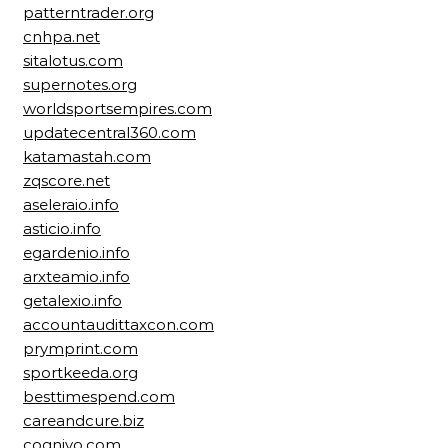
patterntrader.org
cnhpa.net
sitalotus.com
supernotes.org
worldsportsempires.com
updatecentral360.com
katamastah.com
zqscore.net
aseleraio.info
asticio.info
egardenio.info
arxteamio.info
getalexio.info
accountaudittaxcon.com
prymprint.com
sportkeeda.org
besttimespend.com
careandcure.biz
cogniyo.com