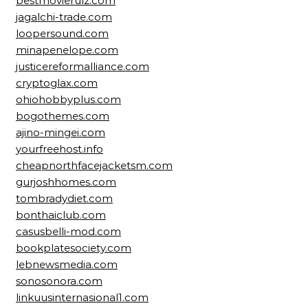
bestmovierulz.com
jagalchi-trade.com
loopersound.com
minapenelope.com
justicereformalliance.com
cryptoglax.com
ohiohobbyplus.com
bogothemes.com
ajino-mingei.com
yourfreehost.info
cheapnorthfacejacketsm.com
gurjoshhomes.com
tombradydiet.com
bonthaiclub.com
casusbelli-mod.com
bookplatesociety.com
lebnewsmedia.com
sonosonora.com
linkuusinternasional1.com