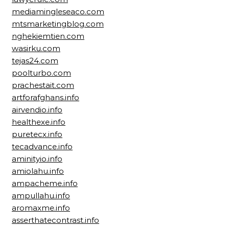
mediamingleseaco.com
mtsmarketingblog.com
nghekiemtien.com
wasirku.com
tejas24.com
poolturbo.com
prachestait.com
artforafghans.info
airvendio.info
healthexe.info
puretecx.info
tecadvance.info
aminityio.info
amiolahu.info
ampacheme.info
ampullahu.info
aromaxme.info
asserthatecontrast.info