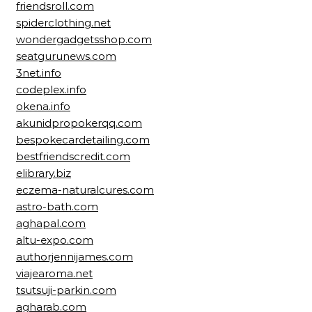
friendsroll.com
spiderclothing.net
wondergadgetsshop.com
seatgurunews.com
3net.info
codeplex.info
okena.info
akunidpropokerqq.com
bespokecardetailing.com
bestfriendscredit.com
elibrary.biz
eczema-naturalcures.com
astro-bath.com
aghapal.com
altu-expo.com
authorjennijames.com
viajearoma.net
tsutsuji-parkin.com
agharab.com