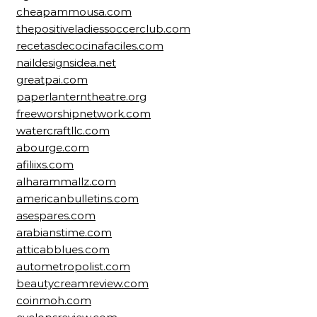
cheapammousa.com
thepositiveladiessoccerclub.com
recetasdecocinafaciles.com
naildesignsidea.net
greatpai.com
paperlanterntheatre.org
freeworshipnetwork.com
watercraftllc.com
abourge.com
afiliixs.com
alharammallz.com
americanbulletins.com
asespares.com
arabianstime.com
atticabblues.com
autometropolist.com
beautycreamreview.com
coinmoh.com