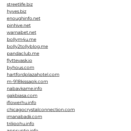
streetlife.biz
hyves.biz
enoughinfo.net
pinhive.net
warnabet.net
bollym4u.me
bolly2tollyblog.me
pandaclub.me
flyttevask.io
byhous.com
hartfordplazahotel.com
m-918kissapk.com
nabavkame.info
gakbiasa.com
iflowerhu.info
chicagocrystalconnection.com
imanabadii.com
trilipohu.info
appruptio.info