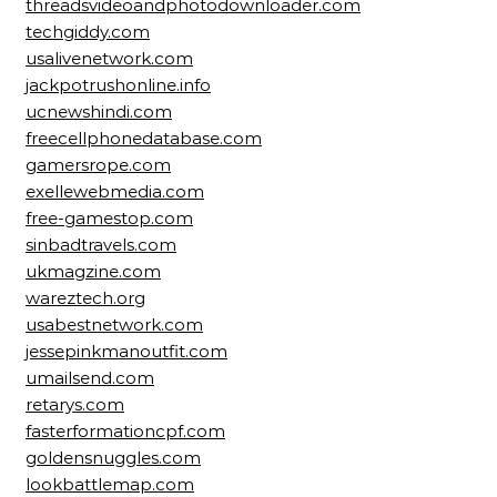
threadsvideoandphotodownloader.com
techgiddy.com
usalivenetwork.com
jackpotrushonline.info
ucnewshindi.com
freecellphonedatabase.com
gamersrope.com
exellewebmedia.com
free-gamestop.com
sinbadtravels.com
ukmagzine.com
wareztech.org
usabestnetwork.com
jessepinkmanoutfit.com
umailsend.com
retarys.com
fasterformationcpf.com
goldensnuggles.com
lookbattlemap.com