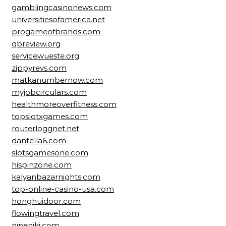
gamblingcasinonews.com
universitiesofamerica.net
progameofbrands.com
qbreview.org
servicewueste.org
zippyrevs.com
matkanumbernow.com
myjobcirculars.com
healthmoreoverfitness.com
topslotxgames.com
routerloggnet.net
dantella6.com
slotsgamesone.com
hispinzone.com
kalyanbazarnights.com
top-online-casino-usa.com
honghuidoor.com
flowingtravel.com
nineniki.com