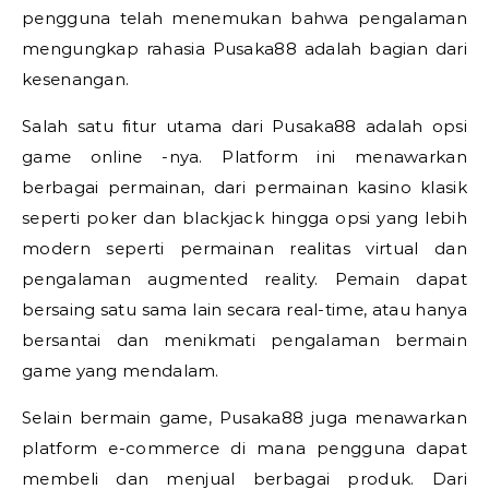
pengguna telah menemukan bahwa pengalaman
mengungkap rahasia Pusaka88 adalah bagian dari
kesenangan.
Salah satu fitur utama dari Pusaka88 adalah opsi
game online -nya. Platform ini menawarkan
berbagai permainan, dari permainan kasino klasik
seperti poker dan blackjack hingga opsi yang lebih
modern seperti permainan realitas virtual dan
pengalaman augmented reality. Pemain dapat
bersaing satu sama lain secara real-time, atau hanya
bersantai dan menikmati pengalaman bermain
game yang mendalam.
Selain bermain game, Pusaka88 juga menawarkan
platform e-commerce di mana pengguna dapat
membeli dan menjual berbagai produk. Dari