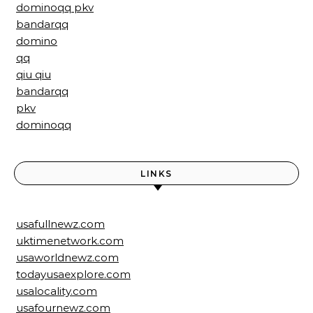
dominoqq pkv
bandarqq
domino
qq
qiu qiu
bandarqq
pkv
dominoqq
LINKS
usafullnewz.com
uktimenetwork.com
usaworldnewz.com
todayusaexplore.com
usalocality.com
usafournewz.com