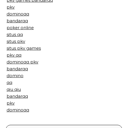
pkv games bandarqq
pkv
dominoqq
bandarqq
poker online
situs qq
situs pkv
situs pkv games
pkv qq
dominoqq pkv
bandarqq
domino
qq
qiu qiu
bandarqq
pkv
dominoqq