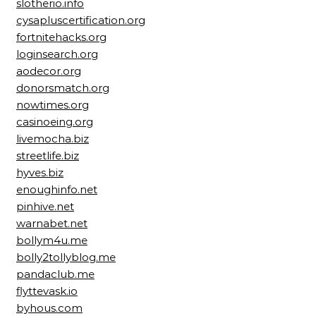
slotherio.info
cysapluscertification.org
fortnitehacks.org
loginsearch.org
aodecor.org
donorsmatch.org
nowtimes.org
casinoeing.org
livemocha.biz
streetlife.biz
hyves.biz
enoughinfo.net
pinhive.net
warnabet.net
bollym4u.me
bolly2tollyblog.me
pandaclub.me
flyttevask.io
byhous.com