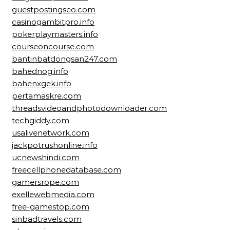
guestpostingseo.com
casinogambitpro.info
pokerplaymasters.info
courseoncourse.com
bantinbatdongsan247.com
bahednog.info
bahenxgek.info
pertamaskre.com
threadsvideoandphotodownloader.com
techgiddy.com
usalivenetwork.com
jackpotrushonline.info
ucnewshindi.com
freecellphonedatabase.com
gamersrope.com
exellewebmedia.com
free-gamestop.com
sinbadtravels.com