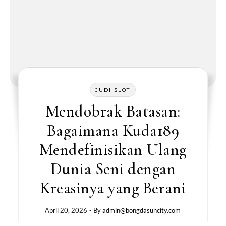
JUDI SLOT
Mendobrak Batasan:
Bagaimana Kuda189
Mendefinisikan Ulang
Dunia Seni dengan
Kreasinya yang Berani
April 20, 2026
- By
admin@bongdasuncity.com