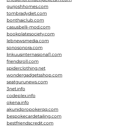
gurjoshhomes.com
tombradydiet.com
bonthaiclub.com
casusbelli-mod.com
bookplatesociety.com
lebnewsmedia.com
sonosonora.com
linkuusinternasional1.com
friendsroll.com
spiderclothing.net
wondergadgetsshop.com
seatgurunews.com
3net.info
codeplex.info
okena.info
akunidpropokerqq.com
bespokecardetailing.com
bestfriendscredit.com