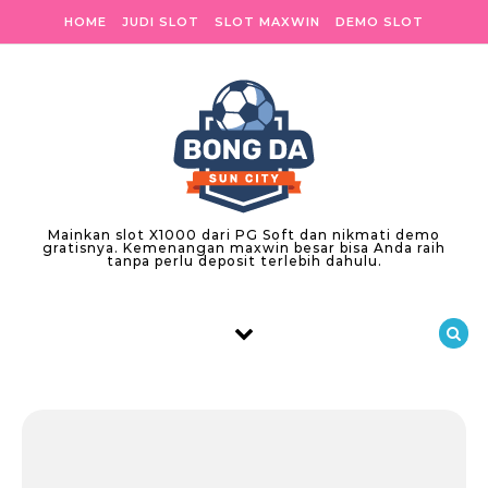
Skip to content
HOME
JUDI SLOT
SLOT MAXWIN
DEMO SLOT
Mainkan slot X1000 dari PG Soft dan nikmati demo
gratisnya. Kemenangan maxwin besar bisa Anda raih
tanpa perlu deposit terlebih dahulu.