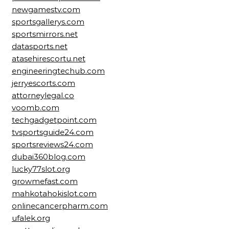
newgamestv.com
sportsgallerys.com
sportsmirrors.net
datasports.net
atasehirescortu.net
engineeringtechub.com
jerryescorts.com
attorneylegal.co
voomb.com
techgadgetpoint.com
tvsportsguide24.com
sportsreviews24.com
dubai360blog.com
lucky77slot.org
growmefast.com
mahkotahokislot.com
onlinecancerpharm.com
ufalek.org