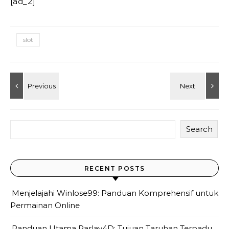
[ad_2]
slot
Search
RECENT POSTS
Menjelajahi Winlose99: Panduan Komprehensif untuk
Permainan Online
Panduan Utama Parlay4D: Tujuan Taruhan Terpadu