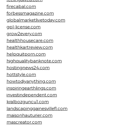
firecabal.com
forbessmagazine.com
globalmarketlivetoday.com
gpl-license.com
grow2every.com
healthhousecare.com
healthkartreview.com
helpquitporn.com
highqualitybanknote.com
hostingnews24.com
hottstyle.com
howtodiyanything.com
inspiringearthlings.com
investindependent.com
kralbozguncu1.com
landscapinggainesvillefl.com
maisonhauturier.com
mascreator.com