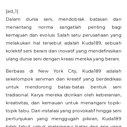
[ad_1]
Dalam dunia seni, mendobrak batasan dan
menantang norma sangatlah penting bagi
kemajuan dan evolusi. Salah satu perusahaan yang
melakukan hal tersebut adalah Kuda189, sebuah
kolektif seni berani dan inovatif yang mendefinisikan
ulang dunia seni dengan kreasi mereka yang berani.
Berbasis di New York City, Kuda189 adalah
sekelompok seniman dan kreatif yang berdedikasi
untuk mendorong batas-batas bentuk seni
tradisional. Karya mereka dicirikan oleh keberanian,
kreativitas, dan kemauan untuk menangani topik-
topik tabu. Dari instalasi yang provokatif hingga seni
pertunjukan yang menggugah pikiran, Kuda189
tidak takut untuk melampaui batas dari apa yang