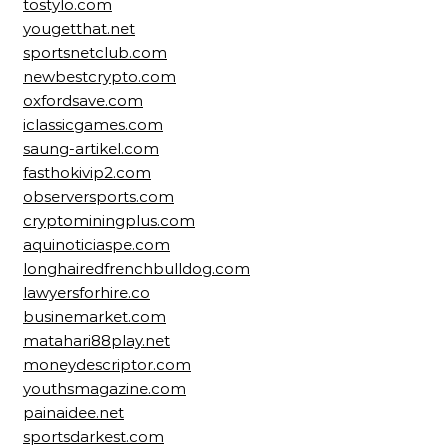
tostylo.com
yougetthat.net
sportsnetclub.com
newbestcrypto.com
oxfordsave.com
iclassicgames.com
saung-artikel.com
fasthokivip2.com
observersports.com
cryptominingplus.com
aquinoticiaspe.com
longhairedfrenchbulldog.com
lawyersforhire.co
businemarket.com
matahari88play.net
moneydescriptor.com
youthsmagazine.com
painaidee.net
sportsdarkest.com