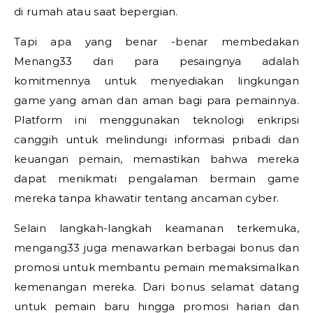
di rumah atau saat bepergian.
Tapi apa yang benar -benar membedakan
Menang33 dari para pesaingnya adalah
komitmennya untuk menyediakan lingkungan
game yang aman dan aman bagi para pemainnya.
Platform ini menggunakan teknologi enkripsi
canggih untuk melindungi informasi pribadi dan
keuangan pemain, memastikan bahwa mereka
dapat menikmati pengalaman bermain game
mereka tanpa khawatir tentang ancaman cyber.
Selain langkah-langkah keamanan terkemuka,
mengang33 juga menawarkan berbagai bonus dan
promosi untuk membantu pemain memaksimalkan
kemenangan mereka. Dari bonus selamat datang
untuk pemain baru hingga promosi harian dan