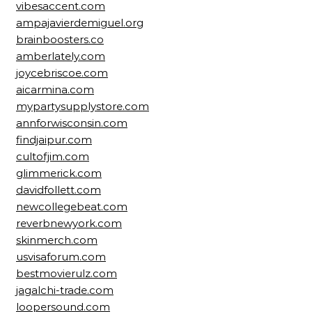
vibesaccent.com
ampajavierdemiguel.org
brainboosters.co
amberlately.com
joycebriscoe.com
aicarmina.com
mypartysupplystore.com
annforwisconsin.com
findjaipur.com
cultofjim.com
glimmerick.com
davidfollett.com
newcollegebeat.com
reverbnewyork.com
skinmerch.com
usvisaforum.com
bestmovierulz.com
jagalchi-trade.com
loopersound.com