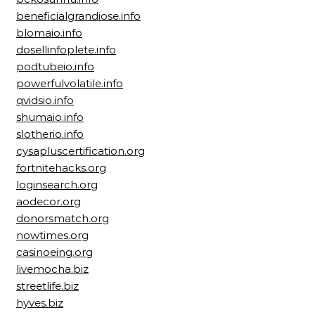
beneficialgrandiose.info
blomaio.info
dosellinfoplete.info
podtubeio.info
powerfulvolatile.info
qvidsio.info
shumaio.info
slotherio.info
cysapluscertification.org
fortnitehacks.org
loginsearch.org
aodecor.org
donorsmatch.org
nowtimes.org
casinoeing.org
livemocha.biz
streetlife.biz
hyves.biz