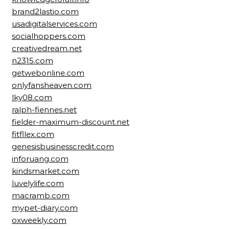
brand2lastio.com
usadigitalservices.com
socialhoppers.com
creativedream.net
n2315.com
getwebonline.com
onlyfansheaven.com
lky08.com
ralph-fiennes.net
fielder-maximum-discount.net
fitfllex.com
genesisbusinesscredit.com
inforuang.com
kindsmarket.com
luvelylife.com
macramb.com
mypet-diary.com
oxweekly.com