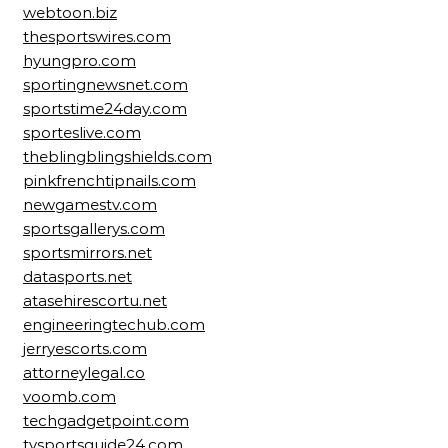
webtoon.biz
thesportswires.com
hyungpro.com
sportingnewsnet.com
sportstime24day.com
sporteslive.com
theblingblingshields.com
pinkfrenchtipnails.com
newgamestv.com
sportsgallerys.com
sportsmirrors.net
datasports.net
atasehirescortu.net
engineeringtechub.com
jerryescorts.com
attorneylegal.co
voomb.com
techgadgetpoint.com
tvsportsguide24.com