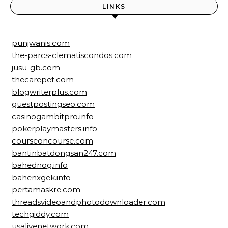
LINKS
punjwanis.com
the-parcs-clematiscondos.com
jusu-gb.com
thecarepet.com
blogwriterplus.com
guestpostingseo.com
casinogambitpro.info
pokerplaymasters.info
courseoncourse.com
bantinbatdongsan247.com
bahednog.info
bahenxgek.info
pertamaskre.com
threadsvideoandphotodownloader.com
techgiddy.com
usalivenetwork.com