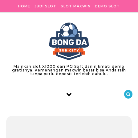
Skip to content
HOME
JUDI SLOT
SLOT MAXWIN
DEMO SLOT
Mainkan slot X1000 dari PG Soft dan nikmati demo
gratisnya. Kemenangan maxwin besar bisa Anda raih
tanpa perlu deposit terlebih dahulu.