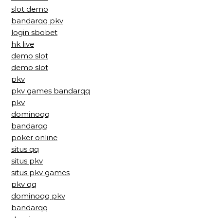
slot demo
bandarqq pkv
login sbobet
hk live
demo slot
demo slot
pkv
pkv games bandarqq
pkv
dominoqq
bandarqq
poker online
situs qq
situs pkv
situs pkv games
pkv qq
dominoqq pkv
bandarqq