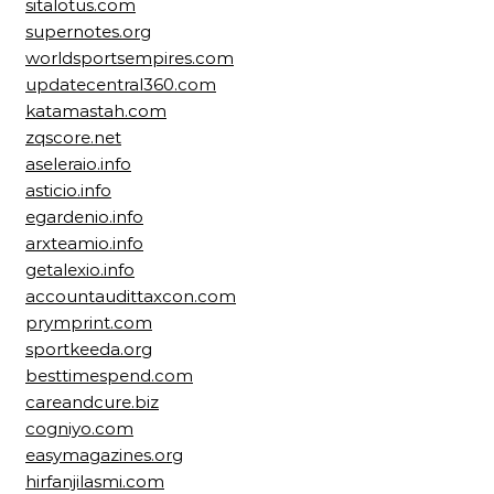
sitalotus.com
supernotes.org
worldsportsempires.com
updatecentral360.com
katamastah.com
zqscore.net
aseleraio.info
asticio.info
egardenio.info
arxteamio.info
getalexio.info
accountaudittaxcon.com
prymprint.com
sportkeeda.org
besttimespend.com
careandcure.biz
cogniyo.com
easymagazines.org
hirfanjilasmi.com