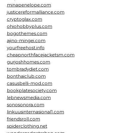
minapenelope.com
justicereformalliance.com
cryptoglax.com
ohiohobbyplus.com
bogothemes.com
ajino-mingei.com
yourfreehost.info
cheapnorthfacejacketsm.com
gurjoshhomes.com
tombradydiet.com
bonthaiclub.com
casusbelli-mod.com
bookplatesociety.com
lebnewsmedia.com
sonosonora.com
linkuusinternasional1.com
friendsroll.com
spiderclothing.net