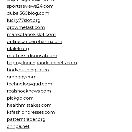
sportsreviews24.com
dubai360blog.com
lucky77slot.org
growmefast.com
mahkotahokislot.com
onlinecancerpharm.com
ufalek.org
mattress-disposal.com
happyflooringandcabinets.com
bodybuildinglife.co
qrdoggy.com
technologygud.com
realshocknews.com
pickgb.com
healthmistakes.com
ksfashiondresses.com
patterntrader.org
cnhpa.net