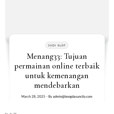
JUDI SLOT
Menang33: Tujuan
permainan online terbaik
untuk kemenangan
mendebarkan
March 28, 2025
- By
admin@bongdasuncity.com