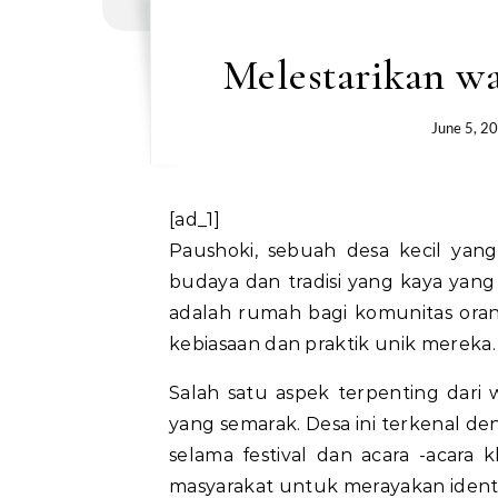
Melestarikan wa
June 5, 2
[ad_1]
Paushoki, sebuah desa kecil yang 
budaya dan tradisi yang kaya yang 
adalah rumah bagi komunitas ora
kebiasaan dan praktik unik mereka.
Salah satu aspek terpenting dari 
yang semarak. Desa ini terkenal de
selama festival dan acara -acara k
masyarakat untuk merayakan iden