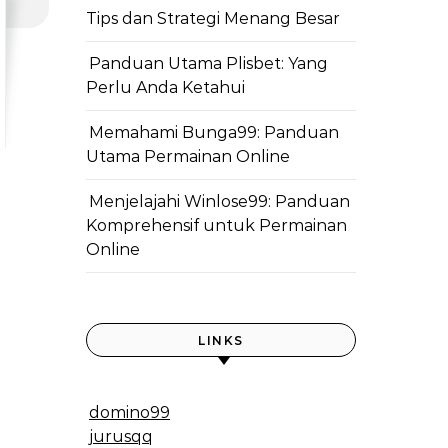
Tips dan Strategi Menang Besar
Panduan Utama Plisbet: Yang
Perlu Anda Ketahui
Memahami Bunga99: Panduan
Utama Permainan Online
Menjelajahi Winlose99: Panduan
Komprehensif untuk Permainan
Online
LINKS
domino99
jurusqq