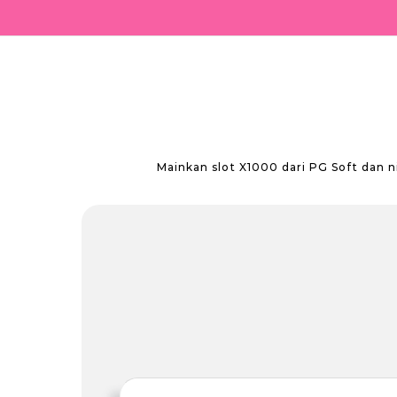
Skip to content
Mainkan slot X1000 dari PG Soft dan 