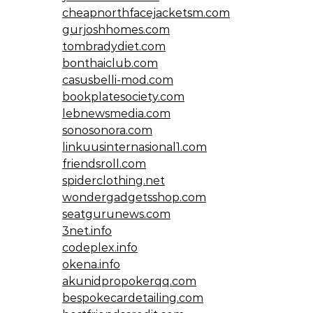
cheapnorthfacejacketsm.com
gurjoshhomes.com
tombradydiet.com
bonthaiclub.com
casusbelli-mod.com
bookplatesociety.com
lebnewsmedia.com
sonosonora.com
linkuusinternasional1.com
friendsroll.com
spiderclothing.net
wondergadgetsshop.com
seatgurunews.com
3net.info
codeplex.info
okena.info
akunidpropokerqq.com
bespokecardetailing.com