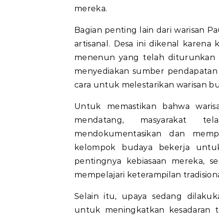
mereka.
Bagian penting lain dari warisan Pa
artisanal. Desa ini dikenal karen
menenun yang telah diturunkan dar
menyediakan sumber pendapatan b
cara untuk melestarikan warisan b
Untuk memastikan bahwa warisa
mendatang, masyarakat te
mendokumentasikan dan memprom
kelompok budaya bekerja untuk
pentingnya kebiasaan mereka, 
mempelajari keterampilan tradisiona
Selain itu, upaya sedang dilaku
untuk meningkatkan kesadaran t