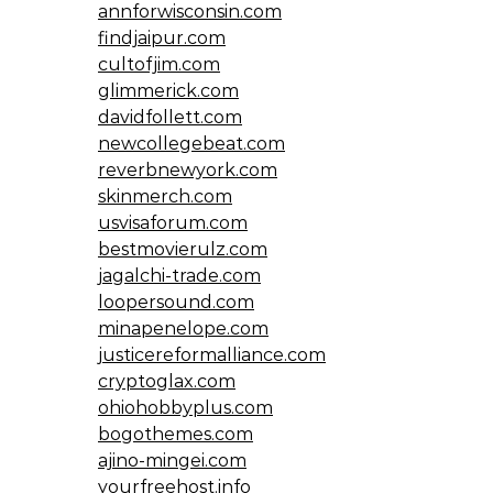
annforwisconsin.com
findjaipur.com
cultofjim.com
glimmerick.com
davidfollett.com
newcollegebeat.com
reverbnewyork.com
skinmerch.com
usvisaforum.com
bestmovierulz.com
jagalchi-trade.com
loopersound.com
minapenelope.com
justicereformalliance.com
cryptoglax.com
ohiohobbyplus.com
bogothemes.com
ajino-mingei.com
yourfreehost.info