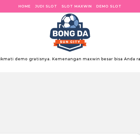
HOME
JUDI SLOT
SLOT MAXWIN
DEMO SLOT
nikmati demo gratisnya. Kemenangan maxwin besar bisa Anda raih