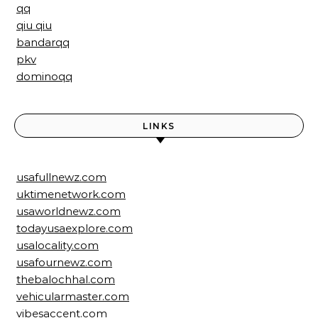
qq
qiu qiu
bandarqq
pkv
dominoqq
LINKS
usafullnewz.com
uktimenetwork.com
usaworldnewz.com
todayusaexplore.com
usalocality.com
usafournewz.com
thebalochhal.com
vehicularmaster.com
vibesaccent.com