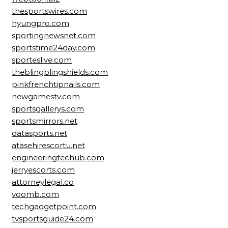
thesportswires.com
hyungpro.com
sportingnewsnet.com
sportstime24day.com
sporteslive.com
theblingblingshields.com
pinkfrenchtipnails.com
newgamestv.com
sportsgallerys.com
sportsmirrors.net
datasports.net
atasehirescortu.net
engineeringtechub.com
jerryescorts.com
attorneylegal.co
voomb.com
techgadgetpoint.com
tvsportsguide24.com