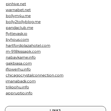
pinhive.net
warnabet.net
bollym4u.me
bolly2tollyblog.me
pandaclub.me
flyttevask.io
byhous.com
hartfordplazahotel.com
m-918kissapk.com
nabavkame.info
gakbiasa.com
iflowerhu.info
chicagocrystalconnection.com
imanabadii.com
trilipohu.info
appruptio.info
LINKS