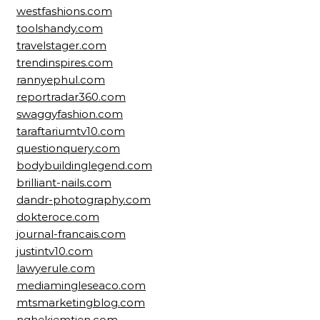
westfashions.com
toolshandy.com
travelstager.com
trendinspires.com
rannyephul.com
reportradar360.com
swaggyfashion.com
taraftariumtv10.com
questionquery.com
bodybuildinglegend.com
brilliant-nails.com
dandr-photography.com
dokteroce.com
journal-francais.com
justintv10.com
lawyerule.com
mediamingleseaco.com
mtsmarketingblog.com
nghekiemtien.com