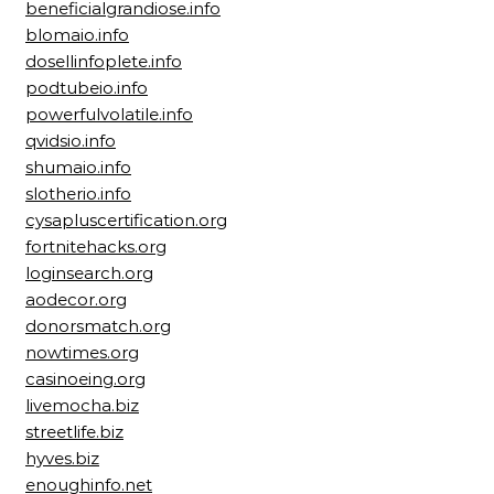
beneficialgrandiose.info
blomaio.info
dosellinfoplete.info
podtubeio.info
powerfulvolatile.info
qvidsio.info
shumaio.info
slotherio.info
cysapluscertification.org
fortnitehacks.org
loginsearch.org
aodecor.org
donorsmatch.org
nowtimes.org
casinoeing.org
livemocha.biz
streetlife.biz
hyves.biz
enoughinfo.net