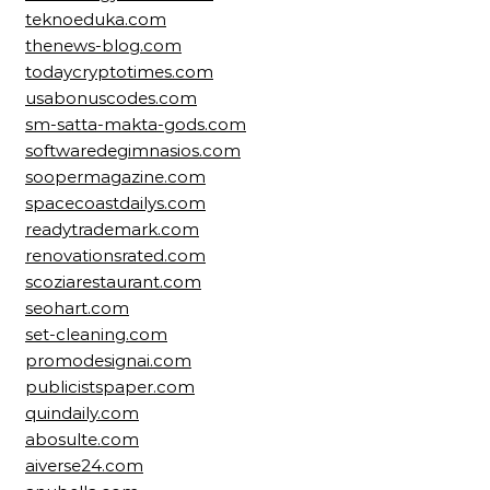
teknoeduka.com
thenews-blog.com
todaycryptotimes.com
usabonuscodes.com
sm-satta-makta-gods.com
softwaredegimnasios.com
soopermagazine.com
spacecoastdailys.com
readytrademark.com
renovationsrated.com
scoziarestaurant.com
seohart.com
set-cleaning.com
promodesignai.com
publicistspaper.com
quindaily.com
abosulte.com
aiverse24.com