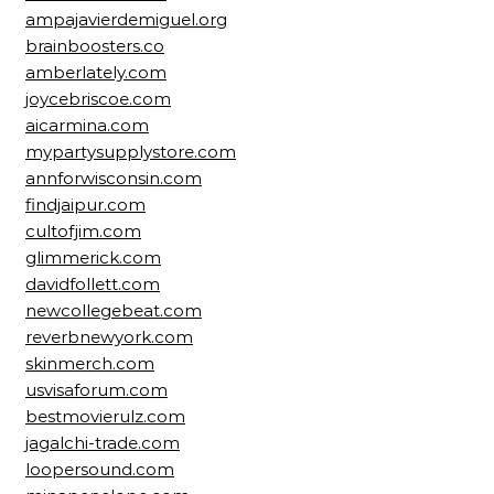
ampajavierdemiguel.org
brainboosters.co
amberlately.com
joycebriscoe.com
aicarmina.com
mypartysupplystore.com
annforwisconsin.com
findjaipur.com
cultofjim.com
glimmerick.com
davidfollett.com
newcollegebeat.com
reverbnewyork.com
skinmerch.com
usvisaforum.com
bestmovierulz.com
jagalchi-trade.com
loopersound.com