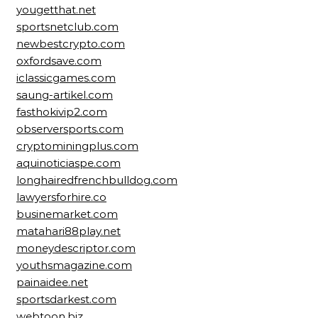
yougetthat.net
sportsnetclub.com
newbestcrypto.com
oxfordsave.com
iclassicgames.com
saung-artikel.com
fasthokivip2.com
observersports.com
cryptominingplus.com
aquinoticiaspe.com
longhairedfrenchbulldog.com
lawyersforhire.co
businemarket.com
matahari88play.net
moneydescriptor.com
youthsmagazine.com
painaidee.net
sportsdarkest.com
webtoon.biz