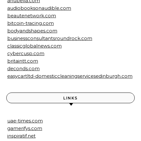
anubella.com
audiobooksonaudible.com
beautenetwork.com
bitcoin-tracing.com
bodyandshapes.com
businessconsultantsroundrock.com
classicglobalnews.com
cybercusp.com
britaintt.com
deconds.com
easycartltd-domesticcleaningservicesedinburgh.com
LINKS
uae-times.com
gamerifys.com
inspiratif.net