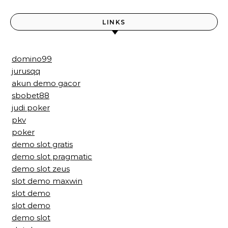
LINKS
domino99
jurusqq
akun demo gacor
sbobet88
judi poker
pkv
poker
demo slot gratis
demo slot pragmatic
demo slot zeus
slot demo maxwin
slot demo
slot demo
demo slot