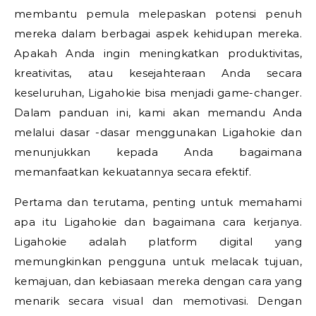
membantu pemula melepaskan potensi penuh
mereka dalam berbagai aspek kehidupan mereka.
Apakah Anda ingin meningkatkan produktivitas,
kreativitas, atau kesejahteraan Anda secara
keseluruhan, Ligahokie bisa menjadi game-changer.
Dalam panduan ini, kami akan memandu Anda
melalui dasar -dasar menggunakan Ligahokie dan
menunjukkan kepada Anda bagaimana
memanfaatkan kekuatannya secara efektif.
Pertama dan terutama, penting untuk memahami
apa itu Ligahokie dan bagaimana cara kerjanya.
Ligahokie adalah platform digital yang
memungkinkan pengguna untuk melacak tujuan,
kemajuan, dan kebiasaan mereka dengan cara yang
menarik secara visual dan memotivasi. Dengan