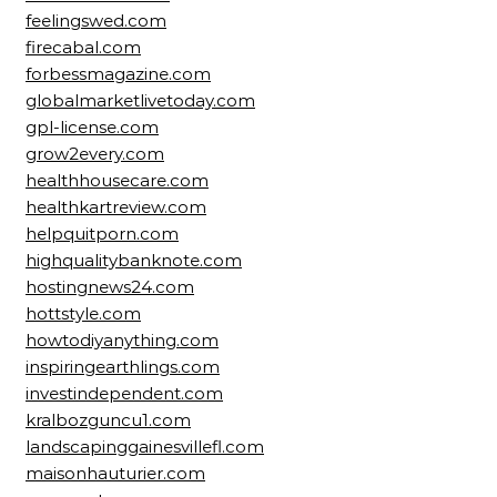
feelingswed.com
firecabal.com
forbessmagazine.com
globalmarketlivetoday.com
gpl-license.com
grow2every.com
healthhousecare.com
healthkartreview.com
helpquitporn.com
highqualitybanknote.com
hostingnews24.com
hottstyle.com
howtodiyanything.com
inspiringearthlings.com
investindependent.com
kralbozguncu1.com
landscapinggainesvillefl.com
maisonhauturier.com