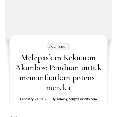
JUDI SLOT
Melepaskan Kekuatan
Akunbos: Panduan untuk
memanfaatkan potensi
mereka
February 24, 2025
- By
admin@bongdasuncity.com