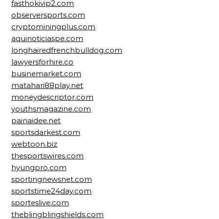
fasthokivip2.com
observersports.com
cryptominingplus.com
aquinoticiaspe.com
longhairedfrenchbulldog.com
lawyersforhire.co
businemarket.com
matahari88play.net
moneydescriptor.com
youthsmagazine.com
painaidee.net
sportsdarkest.com
webtoon.biz
thesportswires.com
hyungpro.com
sportingnewsnet.com
sportstime24day.com
sporteslive.com
theblingblingshields.com