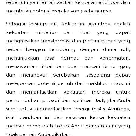
sepenuhnya memanfaatkan kekuatan akunbos dan
membuka potensi mereka yang sebenarnya.
Sebagai kesimpulan, kekuatan Akunbos adalah
kekuatan misterius dan kuat yang dapat
menghasilkan transformasi dan pertumbuhan yang
hebat. Dengan terhubung dengan dunia roh,
menunjukkan rasa hormat dan kehormatan,
menawarkan ritual dan doa, mencari bimbingan,
dan merangkul perubahan, seseorang dapat
melepaskan potensi penuh dari makhluk mitos ini
dan memanfaatkan kekuatan mereka untuk
pertumbuhan pribadi dan spiritual. Jadi, jika Anda
siap untuk memanfaatkan energi mistis Akunbos,
ikuti panduan ini dan saksikan ketika kekuatan
mereka mengubah hidup Anda dengan cara yang
tidak pernah Anda pikirkan.