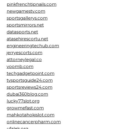
pinkfrenchtipnails.com
newgamestv.com
sportsgallerys.com
sportsmirrors.net
datasports.net
atasehirescortu.net
engineeringtechub.com
jerryescorts.com
attorneylegal.co
voomb.com
techgadgetpoint.com
tvsportsguide24.com
sportsreviews24.com
dubai360blog.com
lucky77slot.org
growmefast.com
mahkotahokislot.com
onlinecancerpharm.com
ufalek.org