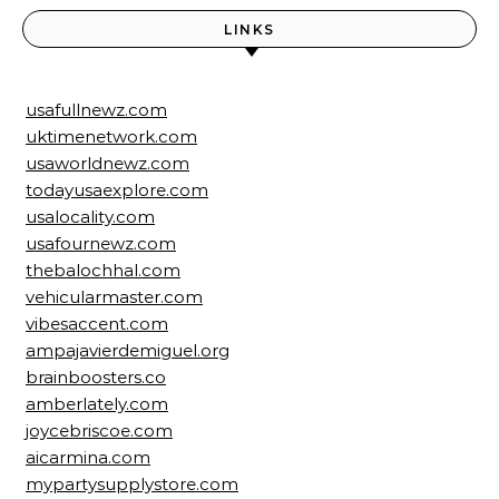
LINKS
usafullnewz.com
uktimenetwork.com
usaworldnewz.com
todayusaexplore.com
usalocality.com
usafournewz.com
thebalochhal.com
vehicularmaster.com
vibesaccent.com
ampajavierdemiguel.org
brainboosters.co
amberlately.com
joycebriscoe.com
aicarmina.com
mypartysupplystore.com