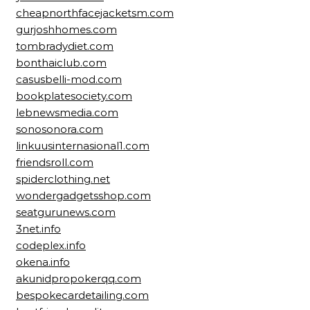
cheapnorthfacejacketsm.com
gurjoshhomes.com
tombradydiet.com
bonthaiclub.com
casusbelli-mod.com
bookplatesociety.com
lebnewsmedia.com
sonosonora.com
linkuusinternasional1.com
friendsroll.com
spiderclothing.net
wondergadgetsshop.com
seatgurunews.com
3net.info
codeplex.info
okena.info
akunidpropokerqq.com
bespokecardetailing.com