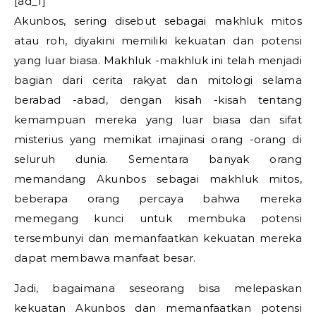
[ad_1]
Akunbos, sering disebut sebagai makhluk mitos
atau roh, diyakini memiliki kekuatan dan potensi
yang luar biasa. Makhluk -makhluk ini telah menjadi
bagian dari cerita rakyat dan mitologi selama
berabad -abad, dengan kisah -kisah tentang
kemampuan mereka yang luar biasa dan sifat
misterius yang memikat imajinasi orang -orang di
seluruh dunia. Sementara banyak orang
memandang Akunbos sebagai makhluk mitos,
beberapa orang percaya bahwa mereka
memegang kunci untuk membuka potensi
tersembunyi dan memanfaatkan kekuatan mereka
dapat membawa manfaat besar.
Jadi, bagaimana seseorang bisa melepaskan
kekuatan Akunbos dan memanfaatkan potensi