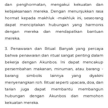
dan penghormatan, mengakui kekuatan dan
kebijaksanaan mereka. Dengan menunjukkan rasa
hormat kepada makhluk -makhluk ini, seseorang
dapat menciptakan hubungan yang harmonis
dengan mereka dan mendapatkan bantuan
mereka.
3. Penawaran dan Ritual: Banyak yang percaya
bahwa penawaran dan ritual sangat penting dalam
bekerja dengan Akunbos. Ini dapat mencakup
persembahan makanan, minuman, atau barang -
barang simbolis lainnya yang diyakini
menyenangkan roh. Ritual seperti upacara, doa, dan
tarian juga dapat membantu membangun
hubungan dengan Akunbos dan memohon
kekuatan mereka.