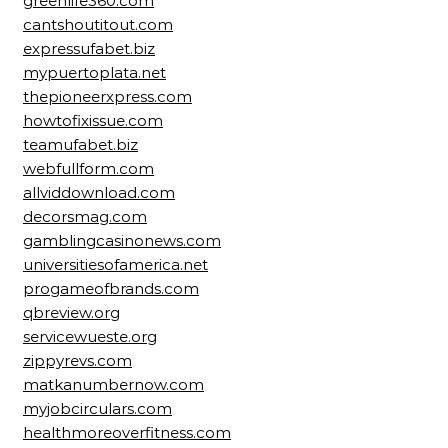
greenlife360.com
cantshoutitout.com
expressufabet.biz
mypuertoplata.net
thepioneerxpress.com
howtofixissue.com
teamufabet.biz
webfullform.com
allviddownload.com
decorsmag.com
gamblingcasinonews.com
universitiesofamerica.net
progameofbrands.com
qbreview.org
servicewueste.org
zippyrevs.com
matkanumbernow.com
myjobcirculars.com
healthmoreoverfitness.com