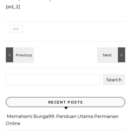
[ad_2]
slot
Search
RECENT POSTS
Memahami Bunga99: Panduan Utama Permainan
Online