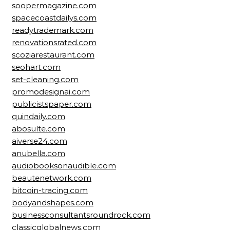
soopermagazine.com
spacecoastdailys.com
readytrademark.com
renovationsrated.com
scoziarestaurant.com
seohart.com
set-cleaning.com
promodesignai.com
publicistspaper.com
quindaily.com
abosulte.com
aiverse24.com
anubella.com
audiobooksonaudible.com
beautenetwork.com
bitcoin-tracing.com
bodyandshapes.com
businessconsultantsroundrock.com
classicglobalnews.com