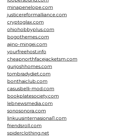
minapenelope.com
justicereformalliance.com
cryptoglax.com
ohiohobbyplus.com
bogothemes.com
ajino-mingei.com
yourfreehost.info
cheapnorthfacejacketsm.com
gurjoshhomes.com
tombradydiet.com
bonthaiclub.com
casusbelli-mod.com
bookplatesociety.com
lebnewsmedia.com
sonosonora.com
linkuusinternasional1.com
friendsroll.com
spiderclothing.net