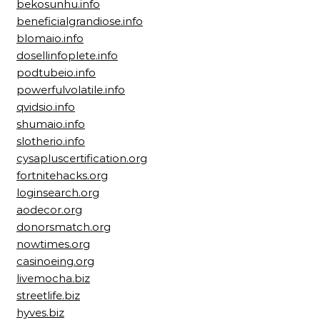
bekosunhu.info
beneficialgrandiose.info
blomaio.info
dosellinfoplete.info
podtubeio.info
powerfulvolatile.info
qvidsio.info
shumaio.info
slotherio.info
cysapluscertification.org
fortnitehacks.org
loginsearch.org
aodecor.org
donorsmatch.org
nowtimes.org
casinoeing.org
livemocha.biz
streetlife.biz
hyves.biz