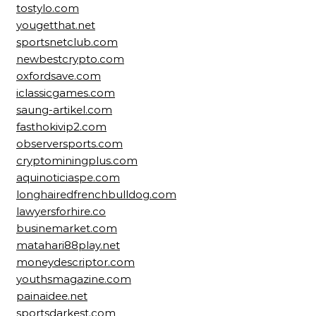
tostylo.com
yougetthat.net
sportsnetclub.com
newbestcrypto.com
oxfordsave.com
iclassicgames.com
saung-artikel.com
fasthokivip2.com
observersports.com
cryptominingplus.com
aquinoticiaspe.com
longhairedfrenchbulldog.com
lawyersforhire.co
businemarket.com
matahari88play.net
moneydescriptor.com
youthsmagazine.com
painaidee.net
sportsdarkest.com