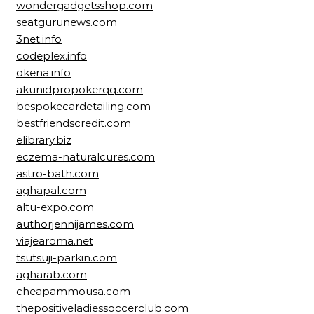
wondergadgetsshop.com
seatgurunews.com
3net.info
codeplex.info
okena.info
akunidpropokerqq.com
bespokecardetailing.com
bestfriendscredit.com
elibrary.biz
eczema-naturalcures.com
astro-bath.com
aghapal.com
altu-expo.com
authorjennijames.com
viajearoma.net
tsutsuji-parkin.com
agharab.com
cheapammousa.com
thepositiveladiessoccerclub.com