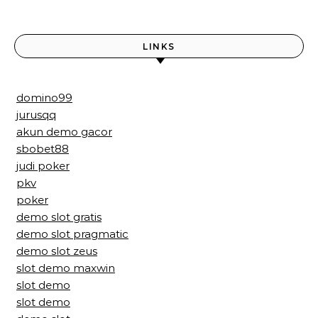
LINKS
domino99
jurusqq
akun demo gacor
sbobet88
judi poker
pkv
poker
demo slot gratis
demo slot pragmatic
demo slot zeus
slot demo maxwin
slot demo
slot demo