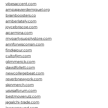
vibesaccent.com
ampajavierdemiguel.org
brainboosters.co
amberlately.com
joycebriscoe.com
aicarmina.com
mypartysupplystore.com
annforwisconsin.com
findjaipur.com
cultofjim.com
glimmerick.com
davidfollett.com
newcollegebeat.com
reverbnewyork.com
skinmerch.com
usvisaforum.com
bestmovierulz.com
jagalchi-trade.com
loopersound.com