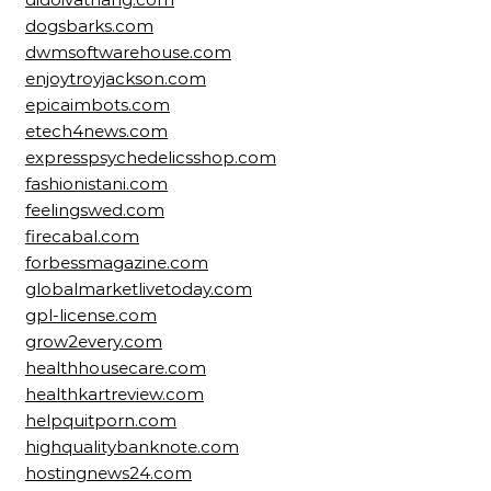
dogsbarks.com
dwmsoftwarehouse.com
enjoytroyjackson.com
epicaimbots.com
etech4news.com
expresspsychedelicsshop.com
fashionistani.com
feelingswed.com
firecabal.com
forbessmagazine.com
globalmarketlivetoday.com
gpl-license.com
grow2every.com
healthhousecare.com
healthkartreview.com
helpquitporn.com
highqualitybanknote.com
hostingnews24.com