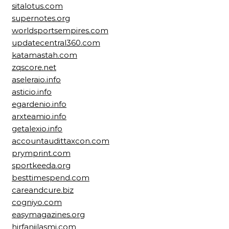
sitalotus.com
supernotes.org
worldsportsempires.com
updatecentral360.com
katamastah.com
zqscore.net
aseleraio.info
asticio.info
egardenio.info
arxteamio.info
getalexio.info
accountaudittaxcon.com
prymprint.com
sportkeeda.org
besttimespend.com
careandcure.biz
cogniyo.com
easymagazines.org
hirfanjilasmi.com