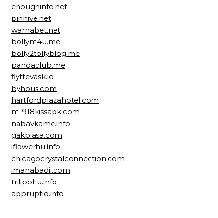
enoughinfo.net
pinhive.net
warnabet.net
bollym4u.me
bolly2tollyblog.me
pandaclub.me
flyttevask.io
byhous.com
hartfordplazahotel.com
m-918kissapk.com
nabavkame.info
gakbiasa.com
iflowerhu.info
chicagocrystalconnection.com
imanabadii.com
trilipohu.info
appruptio.info