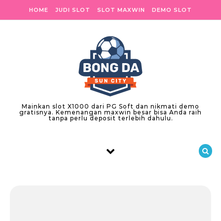
Skip to content
HOME
JUDI SLOT
SLOT MAXWIN
DEMO SLOT
Mainkan slot X1000 dari PG Soft dan nikmati demo
gratisnya. Kemenangan maxwin besar bisa Anda raih
tanpa perlu deposit terlebih dahulu.