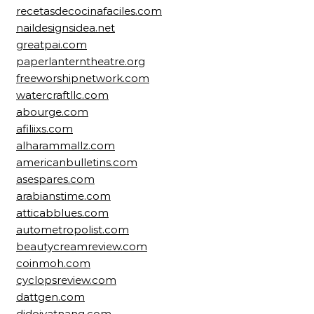
recetasdecocinafaciles.com
naildesignsidea.net
greatpai.com
paperlanterntheatre.org
freeworshipnetwork.com
watercraftllc.com
abourge.com
afiliixs.com
alharammallz.com
americanbulletins.com
asespares.com
arabianstime.com
atticabblues.com
autometropolist.com
beautycreamreview.com
coinmoh.com
cyclopsreview.com
dattgen.com
didoivatnang.com