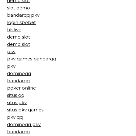
demo slot
slot demo
bandarqq pkv
login sbobet
hk live
demo slot
demo slot
pkv
pkv games bandarqq
pkv
dominoqq
bandarqq
poker online
situs qq
situs pkv
situs pkv games
pkv qq
dominoqq pkv
bandarqq