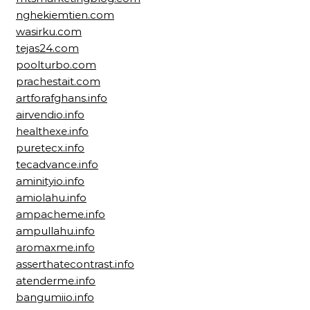
nghekiemtien.com
wasirku.com
tejas24.com
poolturbo.com
prachestait.com
artforafghans.info
airvendio.info
healthexe.info
puretecx.info
tecadvance.info
aminityio.info
amiolahu.info
ampacheme.info
ampullahu.info
aromaxme.info
asserthatecontrast.info
atenderme.info
bangumiio.info