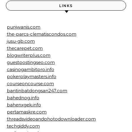
LINKS
punjwanis.com
the-parcs-clematiscondos.com
jusu-gb.com
thecarepet.com
blogwriterplus.com
guestpostingseo.com
casinogambitpro.info
pokerplaymasters.info
courseoncourse.com
bantinbatdongsan247.com
bahednog.info
bahenxgek.info
pertamaskre.com
threadsvideoandphotodownloader.com
techgiddy.com