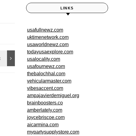
LINKS
usafullnewz.com
uktimenetwork.com
usaworldnewz.com
todayusaexplore.com
usalocality.com
usafournewz.com
thebalochhal.com
vehicularmaster.com
vibesaccent.com
ampajavierdemiguel.org
brainboosters.co
amberlately.com
joycebriscoe.com
aicarmina.com
mypartysupplystore.com