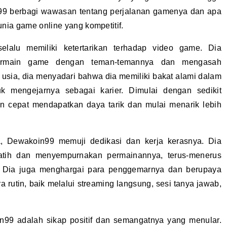
99 berbagi wawasan tentang perjalanan gamenya dan apa
unia game online yang kompetitif.
lalu memiliki ketertarikan terhadap video game. Dia
ermain game dengan teman-temannya dan mengasah
 usia, dia menyadari bahwa dia memiliki bakat alami dalam
 mengejarnya sebagai karier. Dimulai dengan sedikit
n cepat mendapatkan daya tarik dan mulai menarik lebih
a, Dewakoin99 memuji dedikasi dan kerja kerasnya. Dia
atih dan menyempurnakan permainannya, terus-menerus
. Dia juga menghargai para penggemarnya dan berupaya
 rutin, baik melalui streaming langsung, sesi tanya jawab,
n99 adalah sikap positif dan semangatnya yang menular.