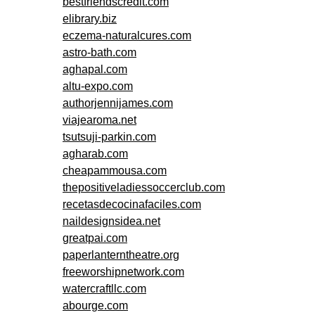
bestfriendscredit.com
elibrary.biz
eczema-naturalcures.com
astro-bath.com
aghapal.com
altu-expo.com
authorjennijames.com
viajearoma.net
tsutsuji-parkin.com
agharab.com
cheapammousa.com
thepositiveladiessoccerclub.com
recetasdecocinafaciles.com
naildesignsidea.net
greatpai.com
paperlanterntheatre.org
freeworshipnetwork.com
watercraftllc.com
abourge.com