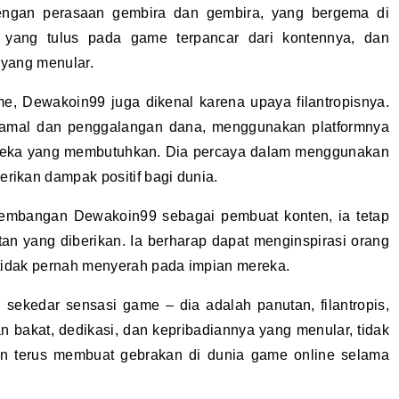
dengan perasaan gembira dan gembira, yang bergema di
 yang tulus pada game terpancar dari kontennya, dan
 yang menular.
e, Dewakoin99 juga dikenal karena upaya filantropisnya.
an amal dan penggalangan dana, menggunakan platformnya
reka yang membutuhkan. Dia percaya dalam menggunakan
ikan dampak positif bagi dunia.
embangan Dewakoin99 sebagai pembuat konten, ia tetap
n yang diberikan. Ia berharap dapat menginspirasi orang
 tidak pernah menyerah pada impian mereka.
sekedar sensasi game – dia adalah panutan, filantropis,
n bakat, dedikasi, dan kepribadiannya yang menular, tidak
 terus membuat gebrakan di dunia game online selama