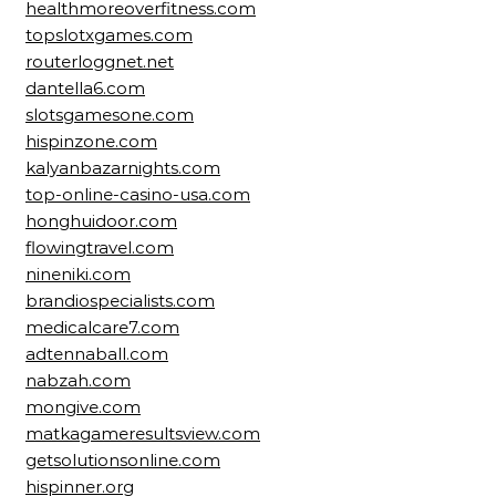
healthmoreoverfitness.com
topslotxgames.com
routerloggnet.net
dantella6.com
slotsgamesone.com
hispinzone.com
kalyanbazarnights.com
top-online-casino-usa.com
honghuidoor.com
flowingtravel.com
nineniki.com
brandiospecialists.com
medicalcare7.com
adtennaball.com
nabzah.com
mongive.com
matkagameresultsview.com
getsolutionsonline.com
hispinner.org