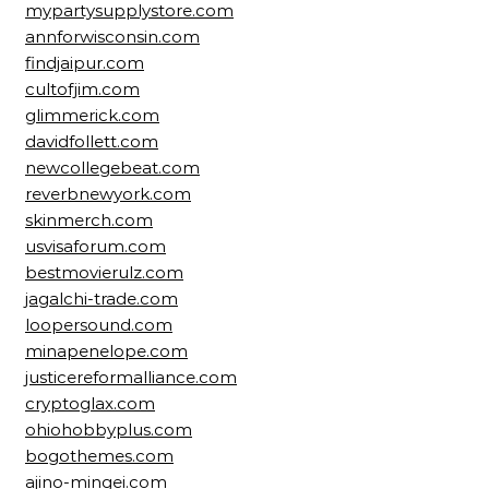
mypartysupplystore.com
annforwisconsin.com
findjaipur.com
cultofjim.com
glimmerick.com
davidfollett.com
newcollegebeat.com
reverbnewyork.com
skinmerch.com
usvisaforum.com
bestmovierulz.com
jagalchi-trade.com
loopersound.com
minapenelope.com
justicereformalliance.com
cryptoglax.com
ohiohobbyplus.com
bogothemes.com
ajino-mingei.com