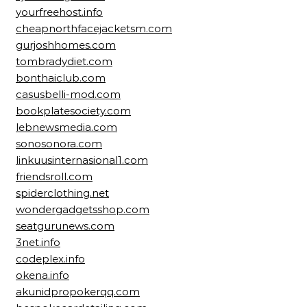
yourfreehost.info
cheapnorthfacejacketsm.com
gurjoshhomes.com
tombradydiet.com
bonthaiclub.com
casusbelli-mod.com
bookplatesociety.com
lebnewsmedia.com
sonosonora.com
linkuusinternasional1.com
friendsroll.com
spiderclothing.net
wondergadgetsshop.com
seatgurunews.com
3net.info
codeplex.info
okena.info
akunidpropokerqq.com