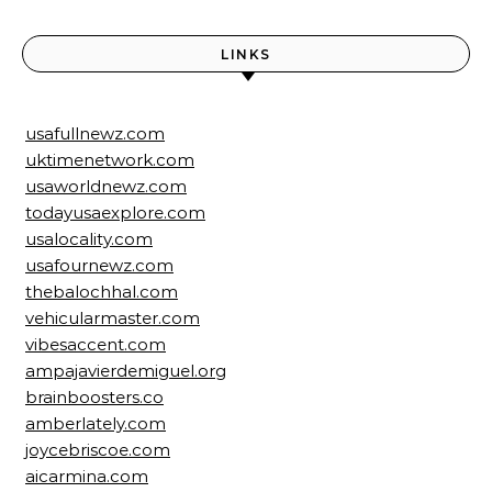
LINKS
usafullnewz.com
uktimenetwork.com
usaworldnewz.com
todayusaexplore.com
usalocality.com
usafournewz.com
thebalochhal.com
vehicularmaster.com
vibesaccent.com
ampajavierdemiguel.org
brainboosters.co
amberlately.com
joycebriscoe.com
aicarmina.com