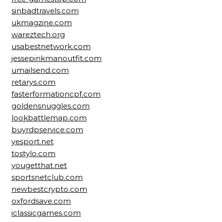
sinbadtravels.com
ukmagzine.com
wareztech.org
usabestnetwork.com
jessepinkmanoutfit.com
umailsend.com
retarys.com
fasterformationcpf.com
goldensnuggles.com
lookbattlemap.com
buyrdpservice.com
yesport.net
tostylo.com
yougetthat.net
sportsnetclub.com
newbestcrypto.com
oxfordsave.com
iclassicgames.com