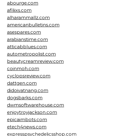
abourge.com
afiliixs.com
alharammallz.com
americanbulletins.com
asespares.com
arabianstime.com
atticabblues.com
autometropolist.com
beautycreamreview.com
coinmoh.com
cyclopsreview.com
dattgen.com
didoivatnang.com
dogsbarks.com
dwmsoftwarehouse.com
enjoytroyjackson.com
epicaimbots.com
etech4news.com
expresspsychedelicsshop.com