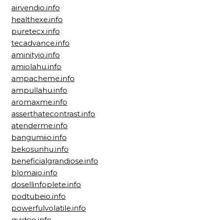
airvendio.info
healthexe.info
puretecx.info
tecadvance.info
aminityio.info
amiolahu.info
ampacheme.info
ampullahu.info
aromaxme.info
asserthatecontrast.info
atenderme.info
bangumiio.info
bekosunhu.info
beneficialgrandiose.info
blomaio.info
dosellinfoplete.info
podtubeio.info
powerfulvolatile.info
qvidsio.info