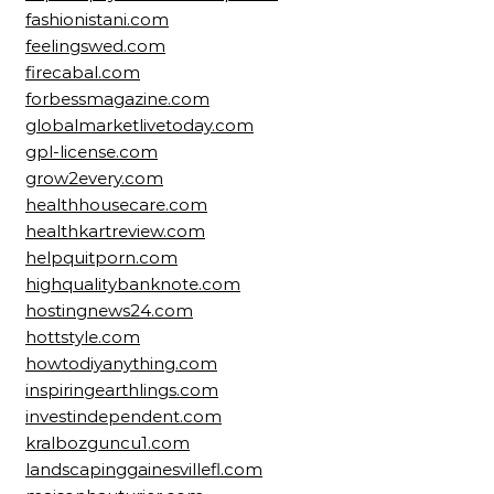
fashionistani.com
feelingswed.com
firecabal.com
forbessmagazine.com
globalmarketlivetoday.com
gpl-license.com
grow2every.com
healthhousecare.com
healthkartreview.com
helpquitporn.com
highqualitybanknote.com
hostingnews24.com
hottstyle.com
howtodiyanything.com
inspiringearthlings.com
investindependent.com
kralbozguncu1.com
landscapinggainesvillefl.com