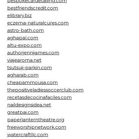
bespokecardetailing.com
bestfriendscredit.com
elibrary.biz
eczema-naturalcures.com
astro-bath.com
aghapal.com
altu-expo.com
authorjennijames.com
viajearoma.net
tsutsuji-parkin.com
agharab.com
cheapammousa.com
thepositiveladiessoccerclub.com
recetasdecocinafaciles.com
naildesignsidea.net
greatpai.com
paperlanterntheatre.org
freeworshipnetwork.com
watercraftllc.com