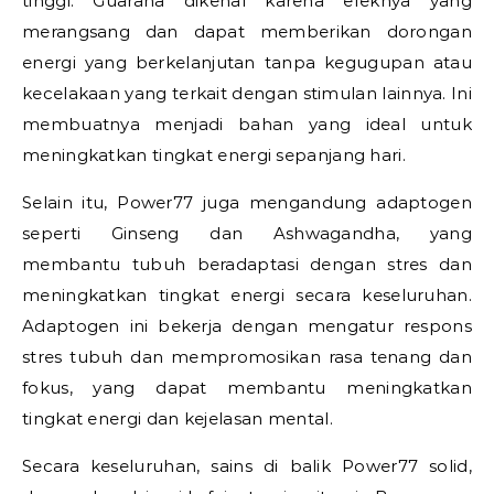
tinggi. Guarana dikenal karena efeknya yang
merangsang dan dapat memberikan dorongan
energi yang berkelanjutan tanpa kegugupan atau
kecelakaan yang terkait dengan stimulan lainnya. Ini
membuatnya menjadi bahan yang ideal untuk
meningkatkan tingkat energi sepanjang hari.
Selain itu, Power77 juga mengandung adaptogen
seperti Ginseng dan Ashwagandha, yang
membantu tubuh beradaptasi dengan stres dan
meningkatkan tingkat energi secara keseluruhan.
Adaptogen ini bekerja dengan mengatur respons
stres tubuh dan mempromosikan rasa tenang dan
fokus, yang dapat membantu meningkatkan
tingkat energi dan kejelasan mental.
Secara keseluruhan, sains di balik Power77 solid,