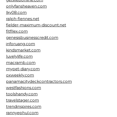
onlyfansheaven.com
lky08.com
ralph-fiennes.net
fielder-maximum-discount.net
fitfllex.com
genesisbusinesscredit.com
inforuang.com
kindsmarket.com
luvelylife.com
macramb.com
mypet-diary.com
oxweekly.com
panamacitydeckcontractors.com
westfashions.com
toolshandy.com
travelstager.com
trendinspires.com
rannyephul.com