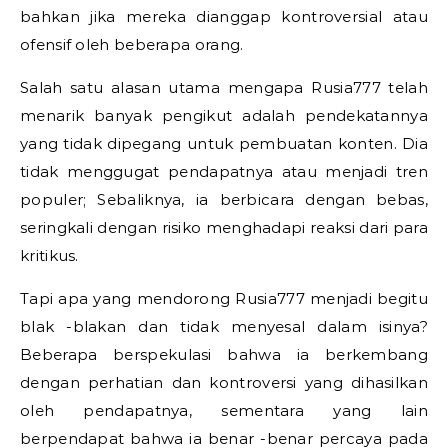
bahkan jika mereka dianggap kontroversial atau
ofensif oleh beberapa orang.
Salah satu alasan utama mengapa Rusia777 telah
menarik banyak pengikut adalah pendekatannya
yang tidak dipegang untuk pembuatan konten. Dia
tidak menggugat pendapatnya atau menjadi tren
populer; Sebaliknya, ia berbicara dengan bebas,
seringkali dengan risiko menghadapi reaksi dari para
kritikus.
Tapi apa yang mendorong Rusia777 menjadi begitu
blak -blakan dan tidak menyesal dalam isinya?
Beberapa berspekulasi bahwa ia berkembang
dengan perhatian dan kontroversi yang dihasilkan
oleh pendapatnya, sementara yang lain
berpendapat bahwa ia benar -benar percaya pada