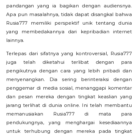
pandangan yang ia bagikan dengan audiensnya.
Apa pun masalahnya, tidak dapat disangkal bahwa
Rusia777 memiliki perspektif unik tentang dunia
yang membedakannya dari kepribadian internet
lainnya.
Terlepas dari sifatnya yang kontroversial, Rusia777
juga telah diketahui terlibat dengan para
pengikutnya dengan cara yang lebih pribadi dan
menyenangkan. Dia sering berinteraksi dengan
penggemar di media sosial, menanggapi komentar
dan pesan mereka dengan tingkat keaslian yang
jarang terlihat di dunia online. Ini telah membantu
memanusiakan Rusia777 di mata para
pendukungnya, yang menghargai kesediaannya
untuk terhubung dengan mereka pada tingkat