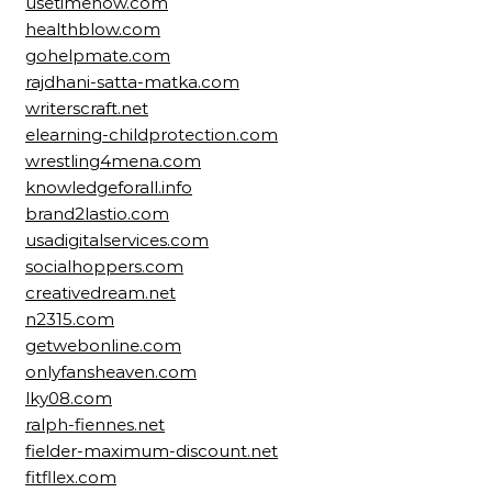
usetimenow.com
healthblow.com
gohelpmate.com
rajdhani-satta-matka.com
writerscraft.net
elearning-childprotection.com
wrestling4mena.com
knowledgeforall.info
brand2lastio.com
usadigitalservices.com
socialhoppers.com
creativedream.net
n2315.com
getwebonline.com
onlyfansheaven.com
lky08.com
ralph-fiennes.net
fielder-maximum-discount.net
fitfllex.com