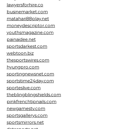
lawyersforhire.co
businemarket.com
matahari88play.net
moneydescriptor.com
youthsmagazine.com
painaidee.net
sportsdarkest.com
webtoon.biz
thesportswires.com
hyungpro.com
sportingnewsnet.com
sportstime24day.com
sporteslive.com
theblingblingshields.com
pinkfrenchtipnails.com
newgamestv.com
sportsgallerys.com
sportsmirrors.net