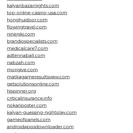
kalyanbazarnights.com
top-online-casino-usa.com
honghuidoor.com
flowingtravel.com
nineniki.com
brandiospecialists.com
medicalcare7.com
adtennaball.com
nabzah.com
mongive.com
matkagameresultsview.com
getsolutionsonline.com
hispinner.org
criticalinsurance.info
nokariposter.com
kalyan-guessing-nightplay.com
gameofpanels.com
androidappsdownloader.com