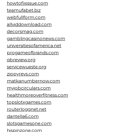
howtofixissue.com
teamufabet.biz
webfullform.com
allviddownload.com
decorsmag.com
gamblingcasinonews.com
universitiesofamerica.net
progameofbrands.com
qbreview.org
servicewueste.org
zippyrevs.com
matkanumbernow.com
myjobcirculars.com
healthmoreoverfitness.com
topslotxgames.com
routerloggnet.net
dantella6.com
slotsgamesone.com
hispinzone.com