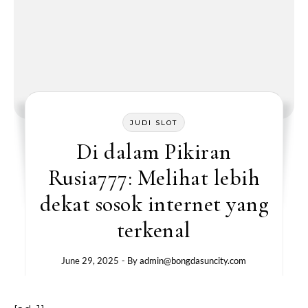
JUDI SLOT
Di dalam Pikiran
Rusia777: Melihat lebih
dekat sosok internet yang
terkenal
June 29, 2025
- By
admin@bongdasuncity.com