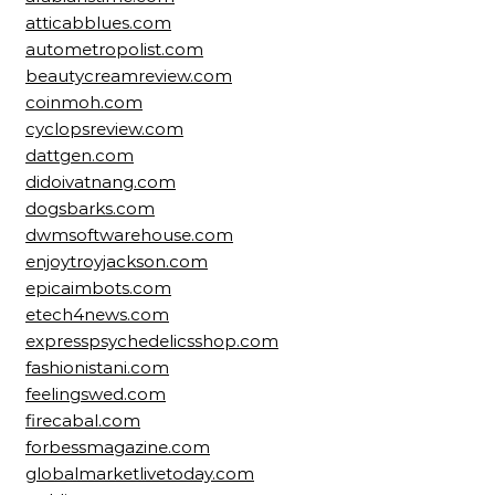
atticabblues.com
autometropolist.com
beautycreamreview.com
coinmoh.com
cyclopsreview.com
dattgen.com
didoivatnang.com
dogsbarks.com
dwmsoftwarehouse.com
enjoytroyjackson.com
epicaimbots.com
etech4news.com
expresspsychedelicsshop.com
fashionistani.com
feelingswed.com
firecabal.com
forbessmagazine.com
globalmarketlivetoday.com