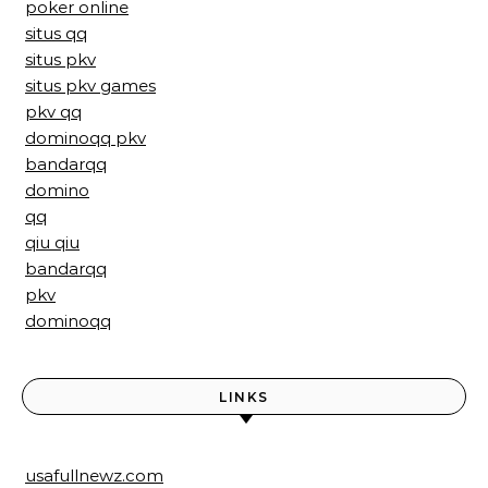
poker online
situs qq
situs pkv
situs pkv games
pkv qq
dominoqq pkv
bandarqq
domino
qq
qiu qiu
bandarqq
pkv
dominoqq
LINKS
usafullnewz.com