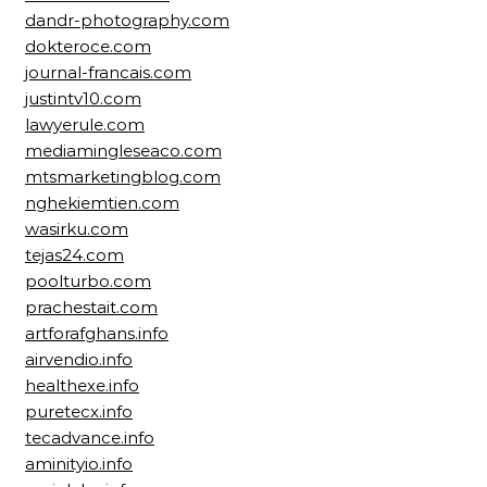
dandr-photography.com
dokteroce.com
journal-francais.com
justintv10.com
lawyerule.com
mediamingleseaco.com
mtsmarketingblog.com
nghekiemtien.com
wasirku.com
tejas24.com
poolturbo.com
prachestait.com
artforafghans.info
airvendio.info
healthexe.info
puretecx.info
tecadvance.info
aminityio.info