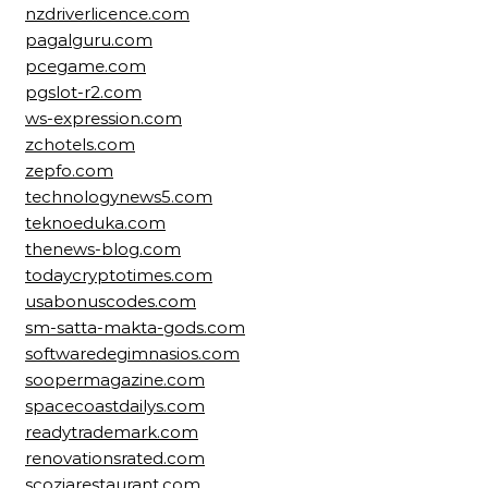
nzdriverlicence.com
pagalguru.com
pcegame.com
pgslot-r2.com
ws-expression.com
zchotels.com
zepfo.com
technologynews5.com
teknoeduka.com
thenews-blog.com
todaycryptotimes.com
usabonuscodes.com
sm-satta-makta-gods.com
softwaredegimnasios.com
soopermagazine.com
spacecoastdailys.com
readytrademark.com
renovationsrated.com
scoziarestaurant.com