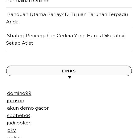
Permainan Online
Panduan Utama Parlay4D: Tujuan Taruhan Terpadu
Anda
Strategi Pencegahan Cedera Yang Harus Diketahui
Setiap Atlet
LINKS
domino99
jurusqq
akun demo gacor
sbobet88
judi poker
pkv
poker