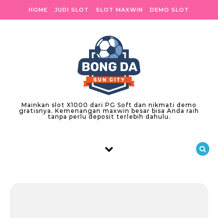
Skip to content
HOME
JUDI SLOT
SLOT MAXWIN
DEMO SLOT
Mainkan slot X1000 dari PG Soft dan nikmati demo
gratisnya. Kemenangan maxwin besar bisa Anda raih
tanpa perlu deposit terlebih dahulu.