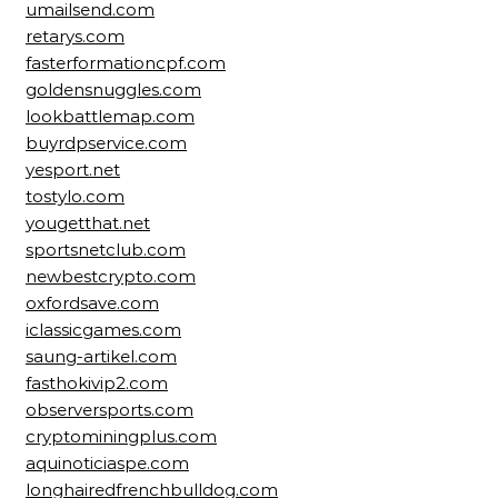
umailsend.com
retarys.com
fasterformationcpf.com
goldensnuggles.com
lookbattlemap.com
buyrdpservice.com
yesport.net
tostylo.com
yougetthat.net
sportsnetclub.com
newbestcrypto.com
oxfordsave.com
iclassicgames.com
saung-artikel.com
fasthokivip2.com
observersports.com
cryptominingplus.com
aquinoticiaspe.com
longhairedfrenchbulldog.com