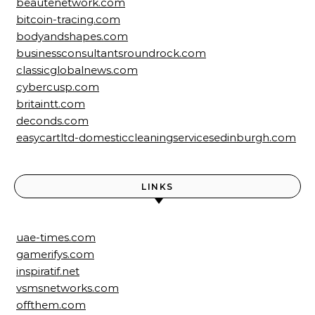
beautenetwork.com
bitcoin-tracing.com
bodyandshapes.com
businessconsultantsroundrock.com
classicglobalnews.com
cybercusp.com
britaintt.com
deconds.com
easycartltd-domesticcleaningservicesedinburgh.com
LINKS
uae-times.com
gamerifys.com
inspiratif.net
vsmsnetworks.com
offthem.com