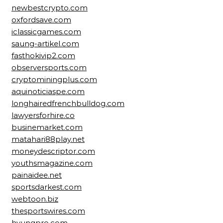
newbestcrypto.com
oxfordsave.com
iclassicgames.com
saung-artikel.com
fasthokivip2.com
observersports.com
cryptominingplus.com
aquinoticiaspe.com
longhairedfrenchbulldog.com
lawyersforhire.co
businemarket.com
matahari88play.net
moneydescriptor.com
youthsmagazine.com
painaidee.net
sportsdarkest.com
webtoon.biz
thesportswires.com
hyungpro.com