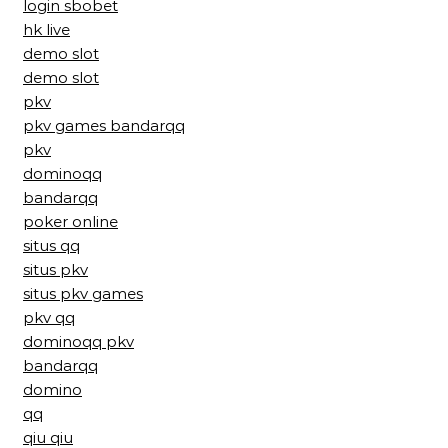
login sbobet
hk live
demo slot
demo slot
pkv
pkv games bandarqq
pkv
dominoqq
bandarqq
poker online
situs qq
situs pkv
situs pkv games
pkv qq
dominoqq pkv
bandarqq
domino
qq
qiu qiu