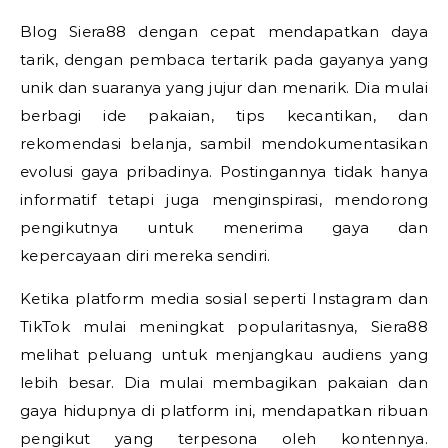
Blog Siera88 dengan cepat mendapatkan daya
tarik, dengan pembaca tertarik pada gayanya yang
unik dan suaranya yang jujur ​​dan menarik. Dia mulai
berbagi ide pakaian, tips kecantikan, dan
rekomendasi belanja, sambil mendokumentasikan
evolusi gaya pribadinya. Postingannya tidak hanya
informatif tetapi juga menginspirasi, mendorong
pengikutnya untuk menerima gaya dan
kepercayaan diri mereka sendiri.
Ketika platform media sosial seperti Instagram dan
TikTok mulai meningkat popularitasnya, Siera88
melihat peluang untuk menjangkau audiens yang
lebih besar. Dia mulai membagikan pakaian dan
gaya hidupnya di platform ini, mendapatkan ribuan
pengikut yang terpesona oleh kontennya.