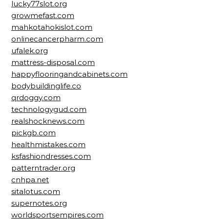
lucky77slot.org
growmefast.com
mahkotahokislot.com
onlinecancerpharm.com
ufalek.org
mattress-disposal.com
happyflooringandcabinets.com
bodybuildinglife.co
qrdoggy.com
technologygud.com
realshocknews.com
pickgb.com
healthmistakes.com
ksfashiondresses.com
patterntrader.org
cnhpa.net
sitalotus.com
supernotes.org
worldsportsempires.com