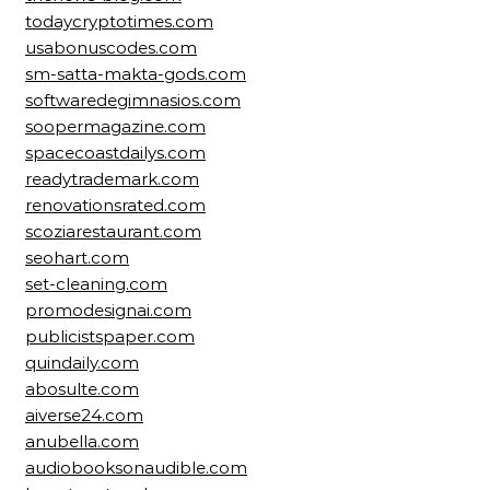
todaycryptotimes.com
usabonuscodes.com
sm-satta-makta-gods.com
softwaredegimnasios.com
soopermagazine.com
spacecoastdailys.com
readytrademark.com
renovationsrated.com
scoziarestaurant.com
seohart.com
set-cleaning.com
promodesignai.com
publicistspaper.com
quindaily.com
abosulte.com
aiverse24.com
anubella.com
audiobooksonaudible.com