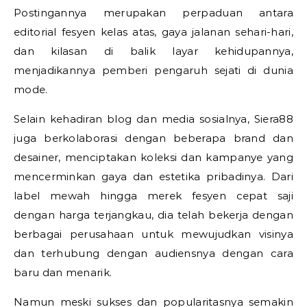
Postingannya merupakan perpaduan antara
editorial fesyen kelas atas, gaya jalanan sehari-hari,
dan kilasan di balik layar kehidupannya,
menjadikannya pemberi pengaruh sejati di dunia
mode.
Selain kehadiran blog dan media sosialnya, Siera88
juga berkolaborasi dengan beberapa brand dan
desainer, menciptakan koleksi dan kampanye yang
mencerminkan gaya dan estetika pribadinya. Dari
label mewah hingga merek fesyen cepat saji
dengan harga terjangkau, dia telah bekerja dengan
berbagai perusahaan untuk mewujudkan visinya
dan terhubung dengan audiensnya dengan cara
baru dan menarik.
Namun meski sukses dan popularitasnya semakin