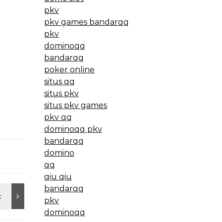
pkv
pkv games bandarqq
pkv
dominoqq
bandarqq
poker online
situs qq
situs pkv
situs pkv games
pkv qq
dominoqq pkv
bandarqq
domino
qq
qiu qiu
bandarqq
pkv
dominoqq