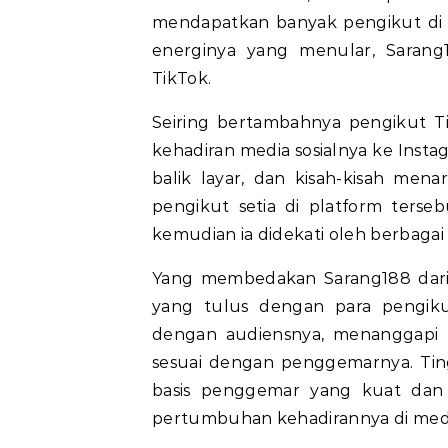
mendapatkan banyak pengikut di 
energinya yang menular, Sarang
TikTok.
Seiring bertambahnya pengikut 
kehadiran media sosialnya ke Insta
balik layar, dan kisah-kisah me
pengikut setia di platform terse
kemudian ia didekati oleh berbagai
Yang membedakan Sarang188 dari 
yang tulus dengan para pengiku
dengan audiensnya, menanggapi
sesuai dengan penggemarnya. Tin
basis penggemar yang kuat dan
pertumbuhan kehadirannya di media