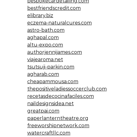
bespokecardetailing.com
bestfriendscredit.com
elibrary.biz
eczema-naturalcures.com
astro-bath.com
aghapal.com
altu-expo.com
authorjennijames.com
viajearoma.net
tsutsuji-parkin.com
agharab.com
cheapammousa.com
thepositiveladiessoccerclub.com
recetasdecocinafaciles.com
naildesignsidea.net
greatpai.com
paperlanterntheatre.org
freeworshipnetwork.com
watercraftllc.com