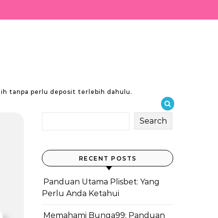
 tanpa perlu deposit terlebih dahulu.
Search
RECENT POSTS
Panduan Utama Plisbet: Yang
Perlu Anda Ketahui
Memahami Bunga99: Panduan