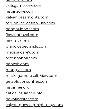
slotsgamesone.com
hispinzone.com
kalyanbazarnights.com
top-online-casino-usa.com
honghuidoor.com
flowingtravel.com
nineniki.com
brandiospecialists.com
medicalcare7.com
adtennaball.com
nabzah.com
mongive.com
matkagameresultsview.com
getsolutionsonline.com
hispinner.org
criticalinsurance.info
nokariposter.com
kalyan-guessing-nightplay.com