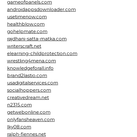
gameofpanels.com
androidappsdownloader.com
usetimenow.com
healthblow.com
gohelpmate.com
rajdhani-satta-matka.com
writerscraft.net
elearning-childprotection.com
wrestling4mena.com
knowledgeforall.info
brand2lastio.com
usadigitalservices.com
socialhoppers.com
creativedream.net
n2315.com
getwebonline.com
onlyfansheaven.com
lky08.com
ralph-fiennes.net