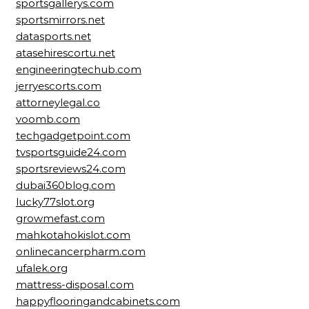
sportsgallerys.com
sportsmirrors.net
datasports.net
atasehirescortu.net
engineeringtechub.com
jerryescorts.com
attorneylegal.co
voomb.com
techgadgetpoint.com
tvsportsguide24.com
sportsreviews24.com
dubai360blog.com
lucky77slot.org
growmefast.com
mahkotahokislot.com
onlinecancerpharm.com
ufalek.org
mattress-disposal.com
happyflooringandcabinets.com