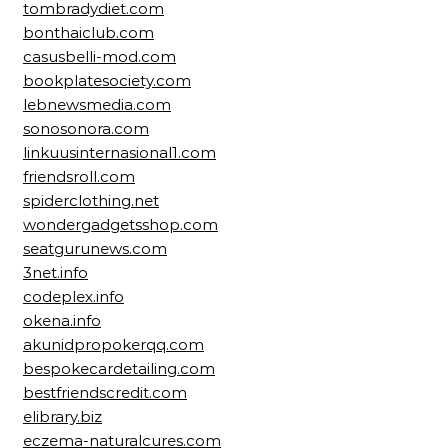
tombradydiet.com
bonthaiclub.com
casusbelli-mod.com
bookplatesociety.com
lebnewsmedia.com
sonosonora.com
linkuusinternasional1.com
friendsroll.com
spiderclothing.net
wondergadgetsshop.com
seatgurunews.com
3net.info
codeplex.info
okena.info
akunidpropokerqq.com
bespokecardetailing.com
bestfriendscredit.com
elibrary.biz
eczema-naturalcures.com