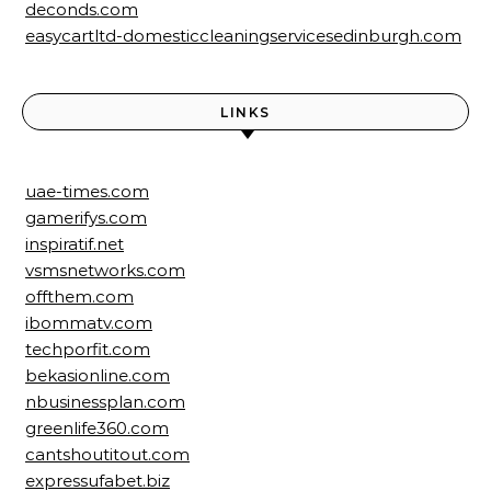
deconds.com
easycartltd-domesticcleaningservicesedinburgh.com
LINKS
uae-times.com
gamerifys.com
inspiratif.net
vsmsnetworks.com
offthem.com
ibommatv.com
techporfit.com
bekasionline.com
nbusinessplan.com
greenlife360.com
cantshoutitout.com
expressufabet.biz