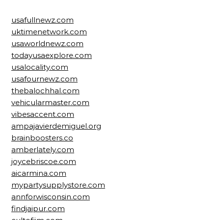
usafullnewz.com
uktimenetwork.com
usaworldnewz.com
todayusaexplore.com
usalocality.com
usafournewz.com
thebalochhal.com
vehicularmaster.com
vibesaccent.com
ampajavierdemiguel.org
brainboosters.co
amberlately.com
joycebriscoe.com
aicarmina.com
mypartysupplystore.com
annforwisconsin.com
findjaipur.com