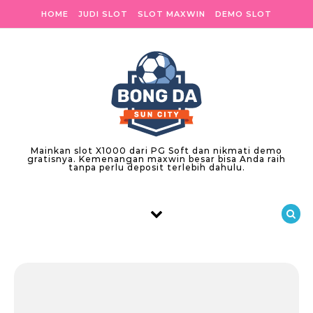
Skip to content
HOME
JUDI SLOT
SLOT MAXWIN
DEMO SLOT
Mainkan slot X1000 dari PG Soft dan nikmati demo
gratisnya. Kemenangan maxwin besar bisa Anda raih
tanpa perlu deposit terlebih dahulu.