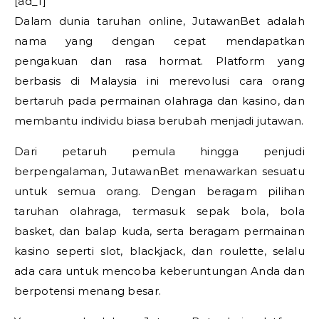
[ad_1]
Dalam dunia taruhan online, JutawanBet adalah
nama yang dengan cepat mendapatkan
pengakuan dan rasa hormat. Platform yang
berbasis di Malaysia ini merevolusi cara orang
bertaruh pada permainan olahraga dan kasino, dan
membantu individu biasa berubah menjadi jutawan.
Dari petaruh pemula hingga penjudi
berpengalaman, JutawanBet menawarkan sesuatu
untuk semua orang. Dengan beragam pilihan
taruhan olahraga, termasuk sepak bola, bola
basket, dan balap kuda, serta beragam permainan
kasino seperti slot, blackjack, dan roulette, selalu
ada cara untuk mencoba keberuntungan Anda dan
berpotensi menang besar.