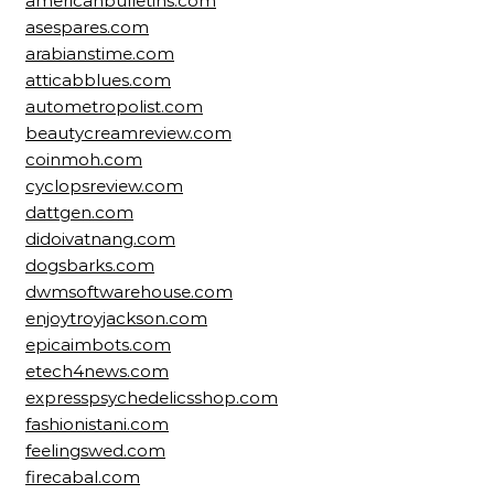
americanbulletins.com
asespares.com
arabianstime.com
atticabblues.com
autometropolist.com
beautycreamreview.com
coinmoh.com
cyclopsreview.com
dattgen.com
didoivatnang.com
dogsbarks.com
dwmsoftwarehouse.com
enjoytroyjackson.com
epicaimbots.com
etech4news.com
expresspsychedelicsshop.com
fashionistani.com
feelingswed.com
firecabal.com