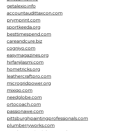
getalexio.info
accountaudittaxcon.com
prymprint.com
sportkeeda.org
besttimespend.com
careandcure.biz
cogniyo.com
easymagazines.org
hirfanjilasmi.com
hometricks.org
leathercraftpro.com
microgridpower.org
mixiqo.com
needglobe.com
ortocoach.com
passionawe.com
pittsburghpaintingprofessionals.com
plumberryworks.com