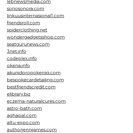
lebnewsmedia.com
sonosonora.com
linkuusinternasional1.com
friendsroll.com
spiderclothing.net
wondergadgetsshop.com
seatgurunews.com
3net.info
codeplex.info
okena.info
akunidpropokerqq.com
bespokecardetailing.com
bestfriendscredit.com
elibrary.biz
eczema-naturalcures.com
astro-bath.com
aghapal.com
altu-expo.com
authorjennijames.com