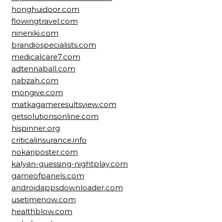
honghuidoor.com
flowingtravel.com
nineniki.com
brandiospecialists.com
medicalcare7.com
adtennaball.com
nabzah.com
mongive.com
matkagameresultsview.com
getsolutionsonline.com
hispinner.org
criticalinsurance.info
nokariposter.com
kalyan-guessing-nightplay.com
gameofpanels.com
androidappsdownloader.com
usetimenow.com
healthblow.com