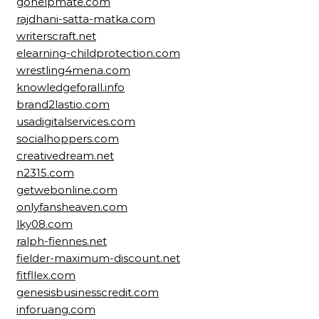
gohelpmate.com
rajdhani-satta-matka.com
writerscraft.net
elearning-childprotection.com
wrestling4mena.com
knowledgeforall.info
brand2lastio.com
usadigitalservices.com
socialhoppers.com
creativedream.net
n2315.com
getwebonline.com
onlyfansheaven.com
lky08.com
ralph-fiennes.net
fielder-maximum-discount.net
fitfllex.com
genesisbusinesscredit.com
inforuang.com