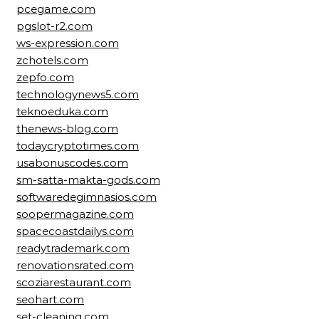
pcegame.com
pgslot-r2.com
ws-expression.com
zchotels.com
zepfo.com
technologynews5.com
teknoeduka.com
thenews-blog.com
todaycryptotimes.com
usabonuscodes.com
sm-satta-makta-gods.com
softwaredegimnasios.com
soopermagazine.com
spacecoastdailys.com
readytrademark.com
renovationsrated.com
scoziarestaurant.com
seohart.com
set-cleaning.com