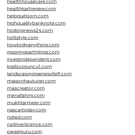
healthhousecare.com
healthkartreview.com
helpquitporn.com
highqualitybanknote.com
hostingnews24.com
hottstyle.com
howtodiyanything.com
inspiringearthlings.com
investindependent.com
kralbozguncu1.com
landscapinggainesvillefl.com
maisonhauturier.com
mascreator.com
menafahmi.com
mukhtarmeer.com
nascartoday.com
nqted.com
nzdriverlicence.com
pagalguru.com