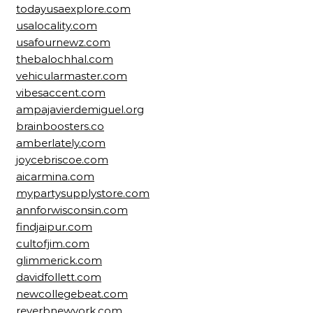
todayusaexplore.com
usalocality.com
usafournewz.com
thebalochhal.com
vehicularmaster.com
vibesaccent.com
ampajavierdemiguel.org
brainboosters.co
amberlately.com
joycebriscoe.com
aicarmina.com
mypartysupplystore.com
annforwisconsin.com
findjaipur.com
cultofjim.com
glimmerick.com
davidfollett.com
newcollegebeat.com
reverbnewyork.com