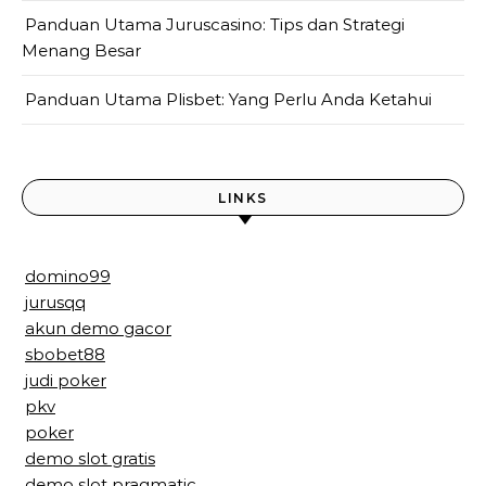
Panduan Utama Juruscasino: Tips dan Strategi
Menang Besar
Panduan Utama Plisbet: Yang Perlu Anda Ketahui
LINKS
domino99
jurusqq
akun demo gacor
sbobet88
judi poker
pkv
poker
demo slot gratis
demo slot pragmatic