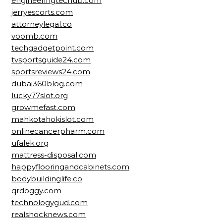
engineeringtechub.com
jerryescorts.com
attorneylegal.co
voomb.com
techgadgetpoint.com
tvsportsguide24.com
sportsreviews24.com
dubai360blog.com
lucky77slot.org
growmefast.com
mahkotahokislot.com
onlinecancerpharm.com
ufalek.org
mattress-disposal.com
happyflooringandcabinets.com
bodybuildinglife.co
qrdoggy.com
technologygud.com
realshocknews.com