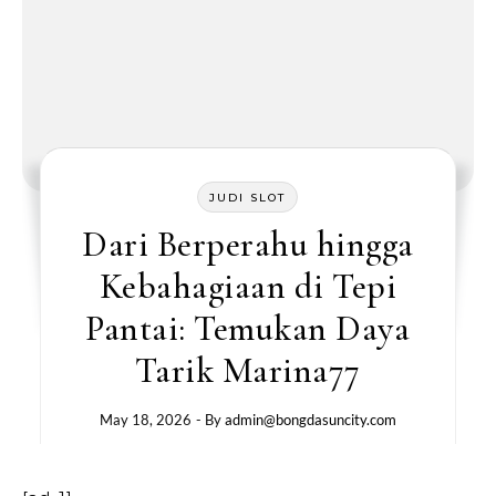
JUDI SLOT
Dari Berperahu hingga
Kebahagiaan di Tepi
Pantai: Temukan Daya
Tarik Marina77
May 18, 2026
- By
admin@bongdasuncity.com