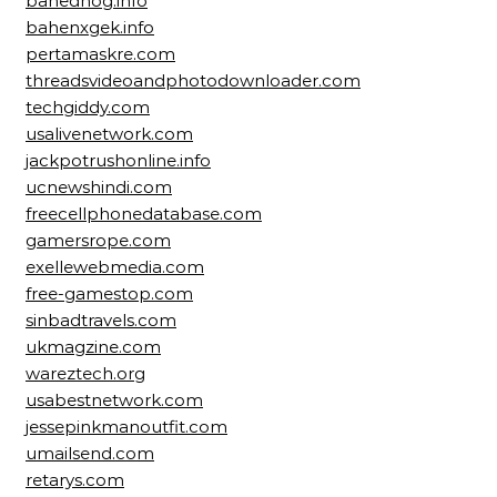
bahednog.info
bahenxgek.info
pertamaskre.com
threadsvideoandphotodownloader.com
techgiddy.com
usalivenetwork.com
jackpotrushonline.info
ucnewshindi.com
freecellphonedatabase.com
gamersrope.com
exellewebmedia.com
free-gamestop.com
sinbadtravels.com
ukmagzine.com
wareztech.org
usabestnetwork.com
jessepinkmanoutfit.com
umailsend.com
retarys.com