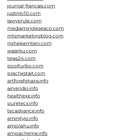
journal-francais.com
justintv10.com
lawyerule.com
mediamingleseaco.com
mtsmarketingblog.com
nghekiemtien.com
wasirku.com
tejas24.com
poolturbo.com
prachestait.com
artforafghans.info
airvendio.info
healthexe.info
puretecx.info
tecadvance.info
aminityio.info
amiolahu.info
ampacheme.info