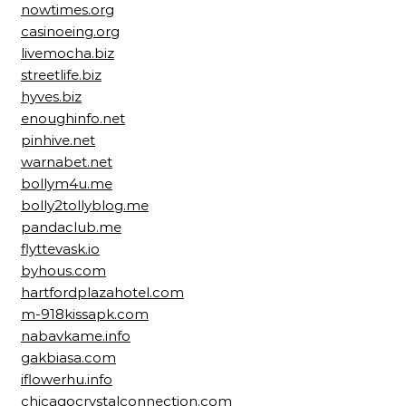
nowtimes.org
casinoeing.org
livemocha.biz
streetlife.biz
hyves.biz
enoughinfo.net
pinhive.net
warnabet.net
bollym4u.me
bolly2tollyblog.me
pandaclub.me
flyttevask.io
byhous.com
hartfordplazahotel.com
m-918kissapk.com
nabavkame.info
gakbiasa.com
iflowerhu.info
chicagocrystalconnection.com