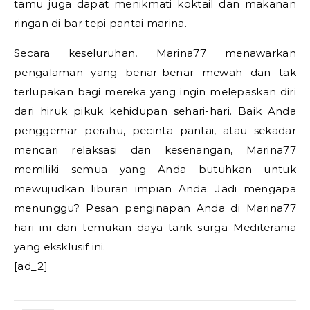
tamu juga dapat menikmati koktail dan makanan
ringan di bar tepi pantai marina.
Secara keseluruhan, Marina77 menawarkan
pengalaman yang benar-benar mewah dan tak
terlupakan bagi mereka yang ingin melepaskan diri
dari hiruk pikuk kehidupan sehari-hari. Baik Anda
penggemar perahu, pecinta pantai, atau sekadar
mencari relaksasi dan kesenangan, Marina77
memiliki semua yang Anda butuhkan untuk
mewujudkan liburan impian Anda. Jadi mengapa
menunggu? Pesan penginapan Anda di Marina77
hari ini dan temukan daya tarik surga Mediterania
yang eksklusif ini.
[ad_2]