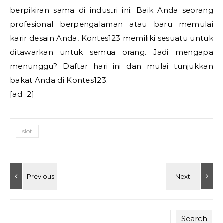
berpikiran sama di industri ini. Baik Anda seorang
profesional berpengalaman atau baru memulai
karir desain Anda, Kontes123 memiliki sesuatu untuk
ditawarkan untuk semua orang. Jadi mengapa
menunggu? Daftar hari ini dan mulai tunjukkan
bakat Anda di Kontes123.
[ad_2]
slot
Search