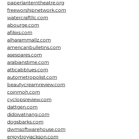
paperlanterntheatre.org
freeworshipnetwork.com
watercraftllc.com
abourge.com
afiliixs.com
alharammallz.com
americanbulletins.com
asespares.com
arabianstime.com
atticabblues.com
autometropolist.com
beautycreamreview.com
coinmoh.com
cyclopsreview.com
dattgen.com
didoivatnang.com
dogsbarks.com
dwmsoftwarehouse.com
enjoytroyjackson.com