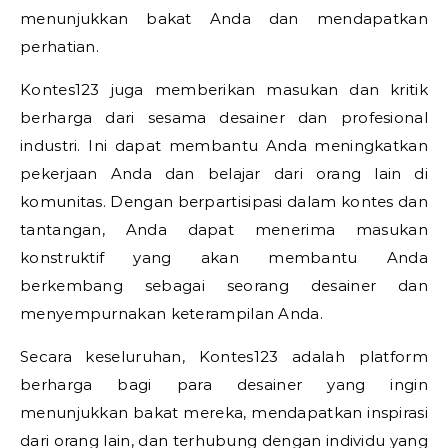
menunjukkan bakat Anda dan mendapatkan
perhatian.
Kontes123 juga memberikan masukan dan kritik
berharga dari sesama desainer dan profesional
industri. Ini dapat membantu Anda meningkatkan
pekerjaan Anda dan belajar dari orang lain di
komunitas. Dengan berpartisipasi dalam kontes dan
tantangan, Anda dapat menerima masukan
konstruktif yang akan membantu Anda
berkembang sebagai seorang desainer dan
menyempurnakan keterampilan Anda.
Secara keseluruhan, Kontes123 adalah platform
berharga bagi para desainer yang ingin
menunjukkan bakat mereka, mendapatkan inspirasi
dari orang lain, dan terhubung dengan individu yang