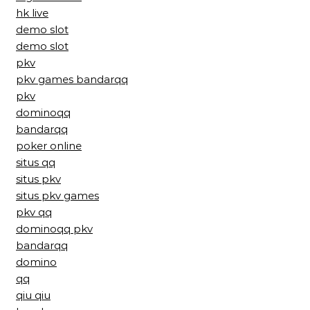
hk live
demo slot
demo slot
pkv
pkv games bandarqq
pkv
dominoqq
bandarqq
poker online
situs qq
situs pkv
situs pkv games
pkv qq
dominoqq pkv
bandarqq
domino
qq
qiu qiu