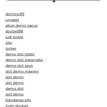
domino99
jurusqq
akun demo gacor
sbobet88
judi poker
pkv
poker
demo slot gratis
demo slot pragmatic
demo slot zeus
slot demo maxwin
slot demo
slot demo
demo slot
slot demo
bandarqq pkv
login sbobet