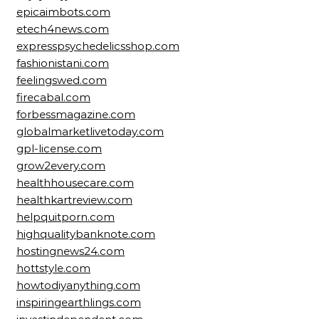
epicaimbots.com
etech4news.com
expresspsychedelicsshop.com
fashionistani.com
feelingswed.com
firecabal.com
forbessmagazine.com
globalmarketlivetoday.com
gpl-license.com
grow2every.com
healthhousecare.com
healthkartreview.com
helpquitporn.com
highqualitybanknote.com
hostingnews24.com
hottstyle.com
howtodiyanything.com
inspiringearthlings.com