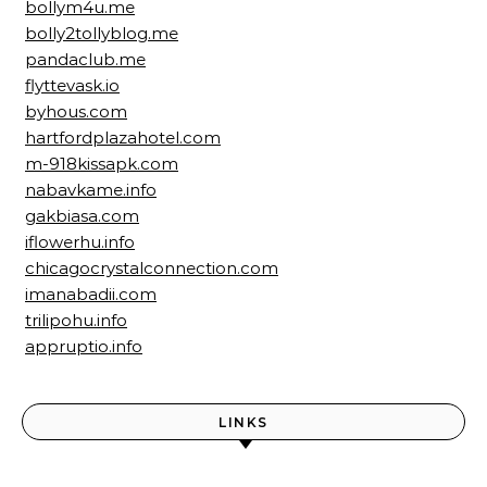
bollym4u.me
bolly2tollyblog.me
pandaclub.me
flyttevask.io
byhous.com
hartfordplazahotel.com
m-918kissapk.com
nabavkame.info
gakbiasa.com
iflowerhu.info
chicagocrystalconnection.com
imanabadii.com
trilipohu.info
appruptio.info
LINKS