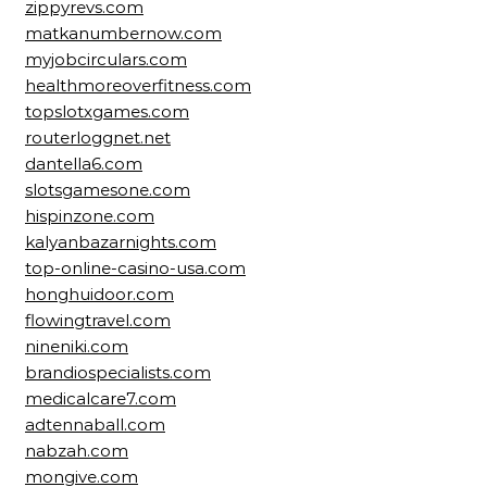
zippyrevs.com
matkanumbernow.com
myjobcirculars.com
healthmoreoverfitness.com
topslotxgames.com
routerloggnet.net
dantella6.com
slotsgamesone.com
hispinzone.com
kalyanbazarnights.com
top-online-casino-usa.com
honghuidoor.com
flowingtravel.com
nineniki.com
brandiospecialists.com
medicalcare7.com
adtennaball.com
nabzah.com
mongive.com