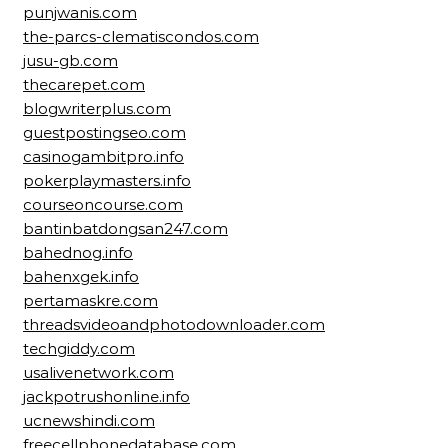
punjwanis.com
the-parcs-clematiscondos.com
jusu-gb.com
thecarepet.com
blogwriterplus.com
guestpostingseo.com
casinogambitpro.info
pokerplaymasters.info
courseoncourse.com
bantinbatdongsan247.com
bahednog.info
bahenxgek.info
pertamaskre.com
threadsvideoandphotodownloader.com
techgiddy.com
usalivenetwork.com
jackpotrushonline.info
ucnewshindi.com
freecellphonedatabase.com