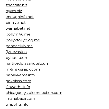
streetlife.biz
hyves.biz
enoughinfo.net
pinhive.net
warnabet.net
bollym4u.me
bolly2tollyblog.me
pandaclub.me
flyttevask.io
byhous.com
hartfordplazahotel.com
m-918kissapk.com
nabavkame.info
gakbiasa.com
iflowerhu.info
chicagocrystalconnection.com
imanabadii.com
trilipohu.info