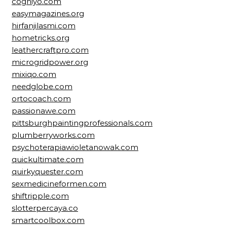
cogniyo.com
easymagazines.org
hirfanjilasmi.com
hometricks.org
leathercraftpro.com
microgridpower.org
mixiqo.com
needglobe.com
ortocoach.com
passionawe.com
pittsburghpaintingprofessionals.com
plumberryworks.com
psychoterapiawioletanowak.com
quickultimate.com
quirkyquester.com
sexmedicineformen.com
shiftripple.com
slotterpercaya.co
smartcoolbox.com