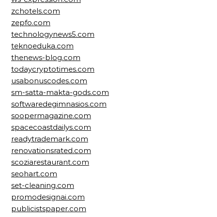
zchotels.com
zepfo.com
technologynews5.com
teknoeduka.com
thenews-blog.com
todaycryptotimes.com
usabonuscodes.com
sm-satta-makta-gods.com
softwaredegimnasios.com
soopermagazine.com
spacecoastdailys.com
readytrademark.com
renovationsrated.com
scoziarestaurant.com
seohart.com
set-cleaning.com
promodesignai.com
publicistspaper.com