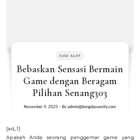
JUDI SLOT
Bebaskan Sensasi Bermain
Game dengan Beragam
Pilihan Senang303
November 9, 2025
- By
admin@bongdasuncity.com
[ad_1]
Apakah Anda seorang penggemar game yang