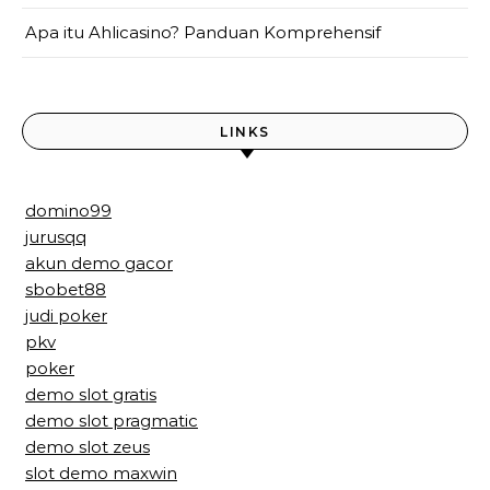
Apa itu Ahlicasino? Panduan Komprehensif
LINKS
domino99
jurusqq
akun demo gacor
sbobet88
judi poker
pkv
poker
demo slot gratis
demo slot pragmatic
demo slot zeus
slot demo maxwin