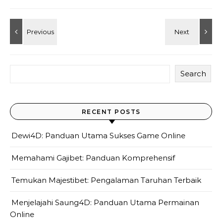
Search
RECENT POSTS
Dewi4D: Panduan Utama Sukses Game Online
Memahami Gajibet: Panduan Komprehensif
Temukan Majestibet: Pengalaman Taruhan Terbaik
Menjelajahi Saung4D: Panduan Utama Permainan
Online