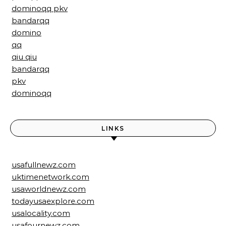
dominoqq pkv
bandarqq
domino
qq
qiu qiu
bandarqq
pkv
dominoqq
LINKS
usafullnewz.com
uktimenetwork.com
usaworldnewz.com
todayusaexplore.com
usalocality.com
usafournewz.com