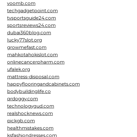
voomb.com
techgadgetpoint.com
tvsportsguide24.com
sportsreviews24.com
dubai360blog.com
lucky77slot.org
growmefast.com
mahkotahokislot.com
onlinecancerpharm.com
ufalek.org
mattress-disposal.com
happyflooringandcabinets.com
bodybuildinglife.co
qrdoggy.com
technologygud.com
realshocknews.com
pickgb.com
healthmistakes.com
ksfashiondresses.com