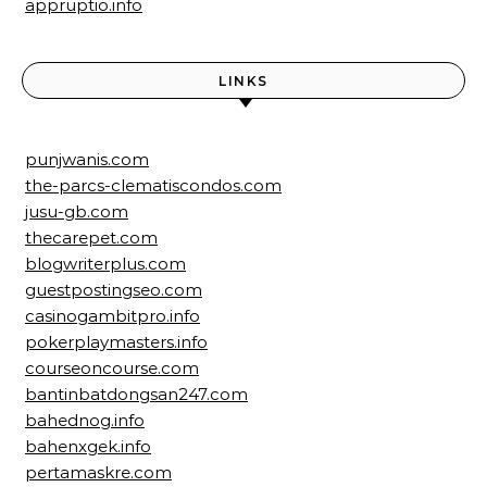
appruptio.info
LINKS
punjwanis.com
the-parcs-clematiscondos.com
jusu-gb.com
thecarepet.com
blogwriterplus.com
guestpostingseo.com
casinogambitpro.info
pokerplaymasters.info
courseoncourse.com
bantinbatdongsan247.com
bahednog.info
bahenxgek.info
pertamaskre.com