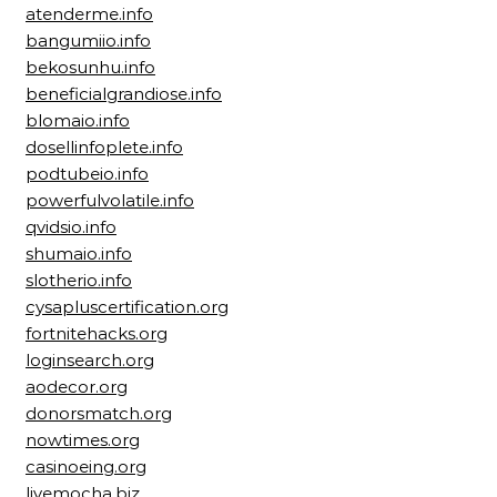
atenderme.info
bangumiio.info
bekosunhu.info
beneficialgrandiose.info
blomaio.info
dosellinfoplete.info
podtubeio.info
powerfulvolatile.info
qvidsio.info
shumaio.info
slotherio.info
cysapluscertification.org
fortnitehacks.org
loginsearch.org
aodecor.org
donorsmatch.org
nowtimes.org
casinoeing.org
livemocha.biz