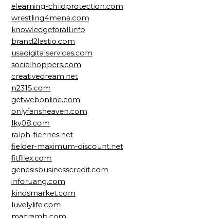
elearning-childprotection.com
wrestling4mena.com
knowledgeforall.info
brand2lastio.com
usadigitalservices.com
socialhoppers.com
creativedream.net
n2315.com
getwebonline.com
onlyfansheaven.com
lky08.com
ralph-fiennes.net
fielder-maximum-discount.net
fitfllex.com
genesisbusinesscredit.com
inforuang.com
kindsmarket.com
luvelylife.com
macramb.com