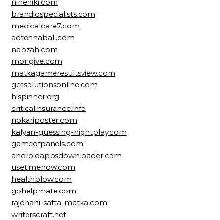
nineniki.com
brandiospecialists.com
medicalcare7.com
adtennaball.com
nabzah.com
mongive.com
matkagameresultsview.com
getsolutionsonline.com
hispinner.org
criticalinsurance.info
nokariposter.com
kalyan-guessing-nightplay.com
gameofpanels.com
androidappsdownloader.com
usetimenow.com
healthblow.com
gohelpmate.com
rajdhani-satta-matka.com
writerscraft.net