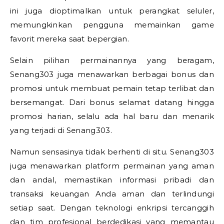
ini juga dioptimalkan untuk perangkat seluler,
memungkinkan pengguna memainkan game
favorit mereka saat bepergian.
Selain pilihan permainannya yang beragam,
Senang303 juga menawarkan berbagai bonus dan
promosi untuk membuat pemain tetap terlibat dan
bersemangat. Dari bonus selamat datang hingga
promosi harian, selalu ada hal baru dan menarik
yang terjadi di Senang303.
Namun sensasinya tidak berhenti di situ. Senang303
juga menawarkan platform permainan yang aman
dan andal, memastikan informasi pribadi dan
transaksi keuangan Anda aman dan terlindungi
setiap saat. Dengan teknologi enkripsi tercanggih
dan tim profesional berdedikasi yang memantau