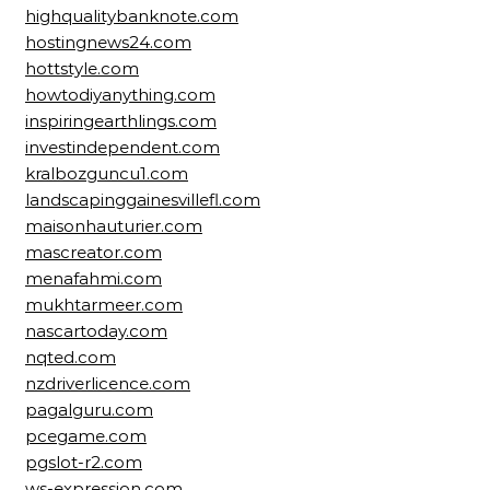
highqualitybanknote.com
hostingnews24.com
hottstyle.com
howtodiyanything.com
inspiringearthlings.com
investindependent.com
kralbozguncu1.com
landscapinggainesvillefl.com
maisonhauturier.com
mascreator.com
menafahmi.com
mukhtarmeer.com
nascartoday.com
nqted.com
nzdriverlicence.com
pagalguru.com
pcegame.com
pgslot-r2.com
ws-expression.com