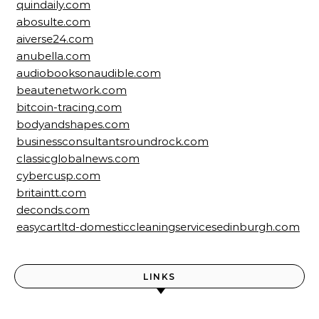
quindaily.com
abosulte.com
aiverse24.com
anubella.com
audiobooksonaudible.com
beautenetwork.com
bitcoin-tracing.com
bodyandshapes.com
businessconsultantsroundrock.com
classicglobalnews.com
cybercusp.com
britaintt.com
deconds.com
easycartltd-domesticcleaningservicesedinburgh.com
LINKS