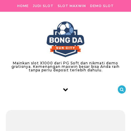
Skip to content
HOME
JUDI SLOT
SLOT MAXWIN
DEMO SLOT
Mainkan slot X1000 dari PG Soft dan nikmati demo
gratisnya. Kemenangan maxwin besar bisa Anda raih
tanpa perlu deposit terlebih dahulu.