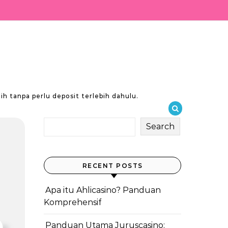
 tanpa perlu deposit terlebih dahulu.
Search
RECENT POSTS
Apa itu Ahlicasino? Panduan
Komprehensif
Panduan Utama Juruscasino: