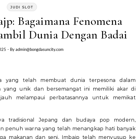
JUDI SLOT
ajp: Bagaimana Fenomena
ambil Dunia Dengan Badai
025
- By
admin@bongdasuncity.com
a yang telah membuat dunia terpesona dalam
n yang unik dan bersemangat ini memiliki akar di
 jauh melampaui perbatasannya untuk memikat
a tradisional Jepang dan budaya pop modern,
dan penuh warna yang telah menangkap hati banyak
gga makanan dan seni, Imbajp telah menyusup ke