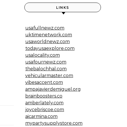
LINKS
usafullnewz.com
uktimenetwork.com
usaworldnewz.com
todayusaexplore.com
usalocality.com
usafournewz.com
thebalochhal.com
vehicularmaster.com
vibesaccent.com
ampajavierdemiguel.org
brainboosters.co
amberlately.com
joycebriscoe.com
aicarmina.com
mypartysupplystore.com