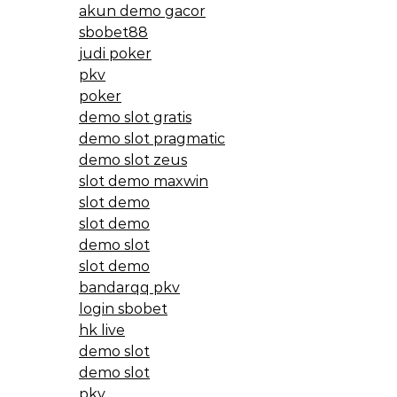
akun demo gacor
sbobet88
judi poker
pkv
poker
demo slot gratis
demo slot pragmatic
demo slot zeus
slot demo maxwin
slot demo
slot demo
demo slot
slot demo
bandarqq pkv
login sbobet
hk live
demo slot
demo slot
pkv