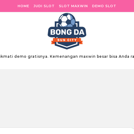
HOME
JUDI SLOT
SLOT MAXWIN
DEMO SLOT
nikmati demo gratisnya. Kemenangan maxwin besar bisa Anda raih