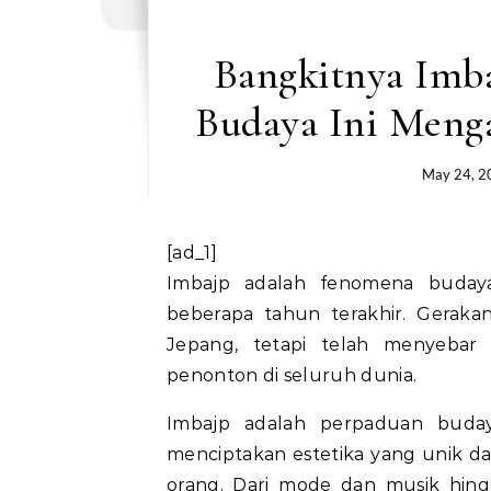
Bangkitnya Imb
Budaya Ini Meng
May 24, 2
[ad_1]
Imbajp adalah fenomena buday
beberapa tahun terakhir. Geraka
Jepang, tetapi telah menyebar
penonton di seluruh dunia.
Imbajp adalah perpaduan buday
menciptakan estetika yang unik 
orang. Dari mode dan musik hin