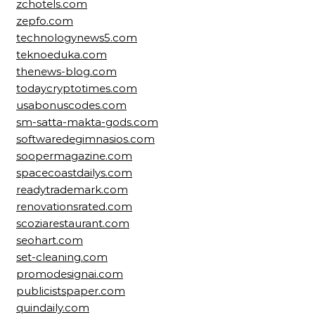
zchotels.com
zepfo.com
technologynews5.com
teknoeduka.com
thenews-blog.com
todaycryptotimes.com
usabonuscodes.com
sm-satta-makta-gods.com
softwaredegimnasios.com
soopermagazine.com
spacecoastdailys.com
readytrademark.com
renovationsrated.com
scoziarestaurant.com
seohart.com
set-cleaning.com
promodesignai.com
publicistspaper.com
quindaily.com