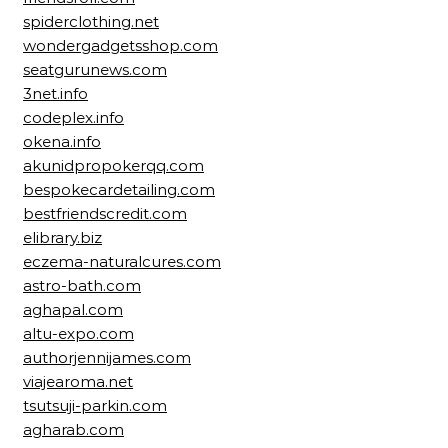
spiderclothing.net
wondergadgetsshop.com
seatgurunews.com
3net.info
codeplex.info
okena.info
akunidpropokerqq.com
bespokecardetailing.com
bestfriendscredit.com
elibrary.biz
eczema-naturalcures.com
astro-bath.com
aghapal.com
altu-expo.com
authorjennijames.com
viajearoma.net
tsutsuji-parkin.com
agharab.com