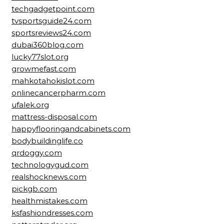
techgadgetpoint.com
tvsportsguide24.com
sportsreviews24.com
dubai360blog.com
lucky77slot.org
growmefast.com
mahkotahokislot.com
onlinecancerpharm.com
ufalek.org
mattress-disposal.com
happyflooringandcabinets.com
bodybuildinglife.co
qrdoggy.com
technologygud.com
realshocknews.com
pickgb.com
healthmistakes.com
ksfashiondresses.com