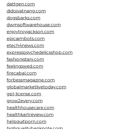
dattgen.com
didoivatnang.com
dogsbarks.com
dwmsoftwarehouse.com
enjoytroyjackson.com
epicaimbots.com
etech4news.com
expresspsychedelicsshop.com
fashionistani.com
feelingswed.com
firecabal.com
forbessmagazine.com
globalmarketlivetoday.com
gpl-license.com
grow2every.com
healthhousecare.com
healthkartreview.com
helpquitporn.com
highqualitybanknote.com