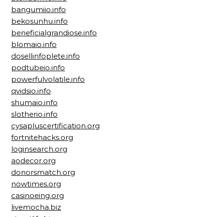
bangumiio.info
bekosunhu.info
beneficialgrandiose.info
blomaio.info
dosellinfoplete.info
podtubeio.info
powerfulvolatile.info
qvidsio.info
shumaio.info
slotherio.info
cysapluscertification.org
fortnitehacks.org
loginsearch.org
aodecor.org
donorsmatch.org
nowtimes.org
casinoeing.org
livemocha.biz