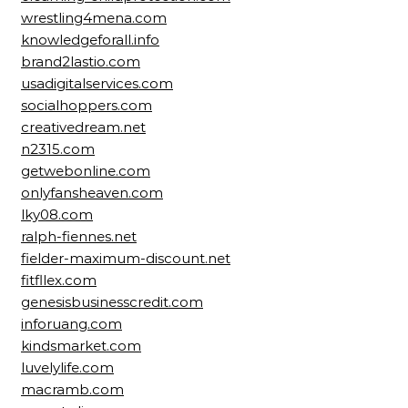
wrestling4mena.com
knowledgeforall.info
brand2lastio.com
usadigitalservices.com
socialhoppers.com
creativedream.net
n2315.com
getwebonline.com
onlyfansheaven.com
lky08.com
ralph-fiennes.net
fielder-maximum-discount.net
fitfllex.com
genesisbusinesscredit.com
inforuang.com
kindsmarket.com
luvelylife.com
macramb.com