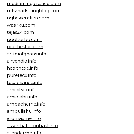
mediamingleseaco.com
mtsmarketingblog.com
nghekiemtien.com
wasirku.com
tejas24.com
poolturbo.com
prachestait.com
artforafghans.info
airvendio.info
healthexe.info
puretecx.info
tecadvance.info
aminityio.info
amiolahu.info
ampacheme.info
ampullahu.info
aromaxme.info
asserthatecontrast.info
atenderme.info